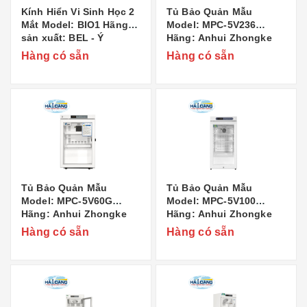
Kính Hiển Vi Sinh Học 2
Tủ Bảo Quản Mẫu
Mắt Model: BIO1 Hãng
Model: MPC-5V236
sản xuất: BEL - Ý
Hãng: Anhui Zhongke
Duling Commercial
Hàng có sẵn
Hàng có sẵn
Appliance Co..,Ltd Xuất
xứ: Trung Quốc
Tủ Bảo Quản Mẫu
Tủ Bảo Quản Mẫu
Model: MPC-5V60G
Model: MPC-5V100
Hãng: Anhui Zhongke
Hãng: Anhui Zhongke
Duling Commercial
Duling Commercial
Hàng có sẵn
Hàng có sẵn
Appliance Co..,Ltd Xuất
Appliance Co..,Ltd Xuất
xứ: Trung Quốc
xứ: Trung Quốc