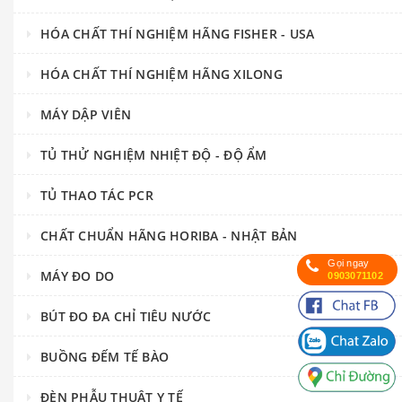
HÓA CHẤT THÍ NGHIỆM HÃNG FISHER - USA
HÓA CHẤT THÍ NGHIỆM HÃNG XILONG
MÁY DẬP VIÊN
TỦ THỬ NGHIỆM NHIỆT ĐỘ - ĐỘ ẨM
TỦ THAO TÁC PCR
CHẤT CHUẨN HÃNG HORIBA - NHẬT BẢN
Gọi ngay
MÁY ĐO DO
0903071102
BÚT ĐO ĐA CHỈ TIÊU NƯỚC
BUỒNG ĐẾM TẾ BÀO
ĐÈN PHẪU THUẬT Y TẾ