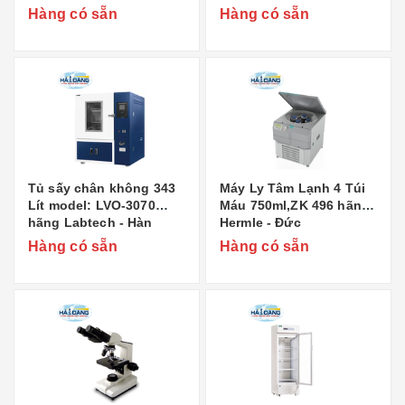
Cryogenics Company
Cryogenics Company
Hàng có sẵn
Hàng có sẵn
Limited
Limited Xuất xứ: Trung
Quốc
Tủ sấy chân không 343
Máy Ly Tâm Lạnh 4 Túi
Lít model: LVO-3070
Máu 750ml,ZK 496 hãng
hãng Labtech - Hàn
Hermle - Đức
Quốc
Hàng có sẵn
Hàng có sẵn