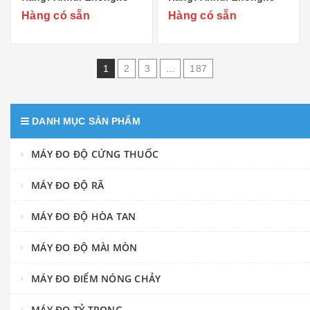
Duling Commercial
Duling Commercial
Hàng có sẵn
Hàng có sẵn
Appliance Co..,Ltd Xuất
Appliance Co..,Ltd Xuất
xứ: Trung Quốc
xứ: Trung Quốc
1
2
3
...
187
DANH MỤC SẢN PHẨM
MÁY ĐO ĐỘ CỨNG THUỐC
MÁY ĐO ĐỘ RÃ
MÁY ĐO ĐỘ HÒA TAN
MÁY ĐO ĐỘ MÀI MÒN
MÁY ĐO ĐIỂM NÓNG CHẢY
MÁY ĐO TỶ TRỌNG