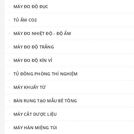
MÁY ĐO ĐỘ ĐỤC
TỦ ẤM CO2
MÁY ĐO NHIỆT ĐỘ - ĐỘ ẨM
MÁY ĐO ĐỘ TRẮNG
MÁY ĐO ĐỘ KÍN VỈ
TỦ ĐÔNG PHÒNG THÍ NGHIỆM
MÁY KHUẤY TỪ
BÀN RUNG TẠO MẪU BÊ TÔNG
MÁY CẮT DƯỢC LIỆU
MÁY HÀN MIỆNG TÚI