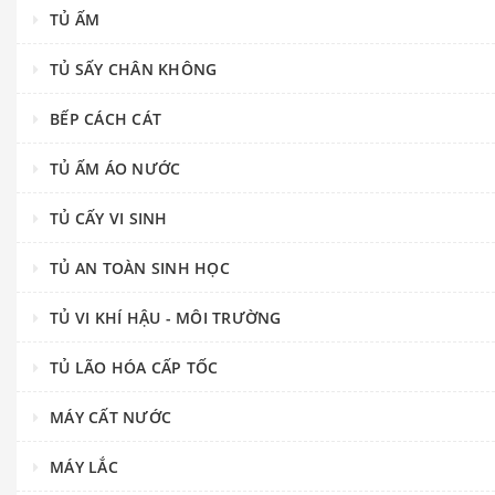
TỦ ẤM
TỦ SẤY CHÂN KHÔNG
BẾP CÁCH CÁT
TỦ ẤM ÁO NƯỚC
TỦ CẤY VI SINH
TỦ AN TOÀN SINH HỌC
TỦ VI KHÍ HẬU - MÔI TRƯỜNG
TỦ LÃO HÓA CẤP TỐC
MÁY CẤT NƯỚC
MÁY LẮC