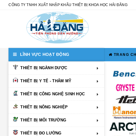
CÔNG TY TNHH XUẤT NHẬP KHẨU THIẾT BỊ KHOA HỌC HẢI ĐĂNG
LĨNH VỰC HOẠT ĐỘNG
TRANG C
THIẾT BỊ NGÀNH DƯỢC
THIẾT BỊ Y TẾ - THẨM MỸ
THIẾT BỊ CÔNG NGHỆ SINH HỌC
THIẾT BỊ NÔNG NGHIỆP
THIẾT BỊ MÔI TRƯỜNG
THIẾT BỊ ĐO LƯỜNG