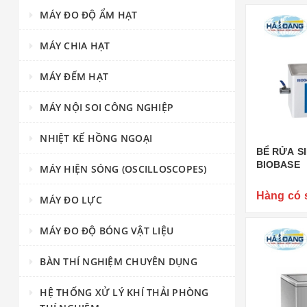
MÁY ĐO ĐỘ ẨM HẠT
MÁY CHIA HẠT
MÁY ĐẾM HẠT
MÁY NỘI SOI CÔNG NGHIỆP
NHIỆT KẾ HỒNG NGOẠI
BỂ RỬA SI
BIOBASE
MÁY HIỆN SÓNG (OSCILLOSCOPES)
Hàng có 
MÁY ĐO LỰC
MÁY ĐO ĐỘ BÓNG VẬT LIỆU
BÀN THÍ NGHIỆM CHUYÊN DỤNG
HỆ THỐNG XỬ LÝ KHÍ THẢI PHÒNG