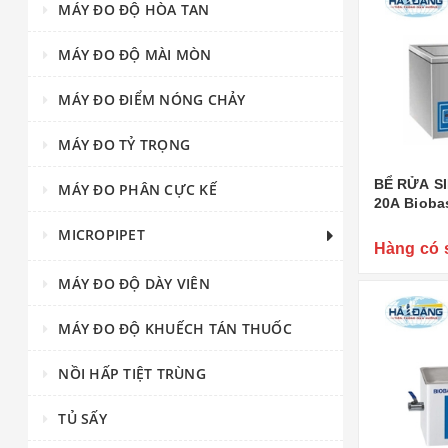
MÁY ĐO ĐỘ HÒA TAN
MÁY ĐO ĐỘ MÀI MÒN
MÁY ĐO ĐIỂM NÓNG CHẢY
MÁY ĐO TỶ TRỌNG
BỂ RỬA SI
MÁY ĐO PHÂN CỰC KẾ
20A Bioba
MICROPIPET
Hàng có 
MÁY ĐO ĐỘ DÀY VIÊN
MÁY ĐO ĐỘ KHUẾCH TÁN THUỐC
NỒI HẤP TIỆT TRÙNG
TỦ SẤY