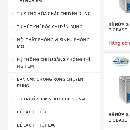
THÍ NGHIỆM
TỦ ĐỰNG HÓA CHẤT CHUYÊN DỤNG
BỂ RỬA SI
TỦ HÚT KHÍ ĐỘC CHUYÊN DỤNG
BIOBASE
NỘI THẤT PHÒNG VI SINH - PHÒNG
Hàng có 
MỔ
HỆ THỐNG CHIẾU SÁNG PHÒNG THÍ
NGHIỆM
BÀN CÂN CHỐNG RUNG CHUYÊN
DỤNG
TỦ TRUYỀN PASS BOX PHÒNG SẠCH
BỂ CÁCH THỦY
BỂ RỬA SI
BIOBASE
BỂ CÁCH THỦY LẮC