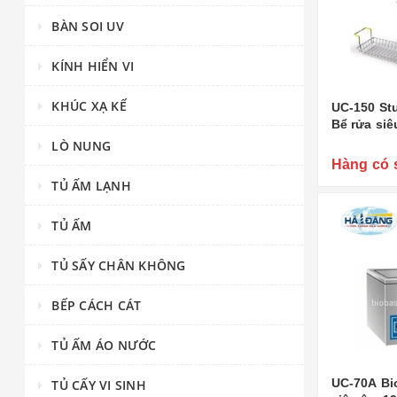
BÀN SOI UV
KÍNH HIỂN VI
KHÚC XẠ KẾ
UC-150 Stu
Bể rửa siêu
LÒ NUNG
Hàng có 
TỦ ẤM LẠNH
TỦ ẤM
TỦ SẤY CHÂN KHÔNG
BẾP CÁCH CÁT
TỦ ẤM ÁO NƯỚC
UC-70A Bi
TỦ CẤY VI SINH