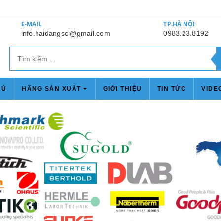
E-MAIL
TP.HÀ NỘI
info.haidangsci@gmail.com
0983.23.8192
HỦ
HÃNG SẢN XUẤT
GIỚI THIỆU
TIN TỨC
VIDE