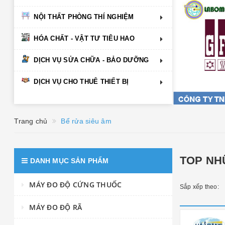
NỘI THẤT PHÒNG THÍ NGHIỆM
HÓA CHẤT - VẬT TƯ TIÊU HAO
DỊCH VỤ SỬA CHỮA - BẢO DƯỠNG
DỊCH VỤ CHO THUÊ THIẾT BỊ
Trang chủ
Bể rửa siêu âm
TOP NH
DANH MỤC SẢN PHẨM
MÁY ĐO ĐỘ CỨNG THUỐC
Sắp xếp theo:
MÁY ĐO ĐỘ RÃ