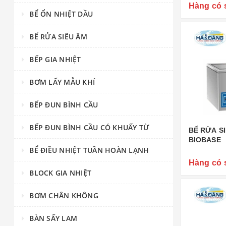
Hàng có 
BỂ ỔN NHIỆT DẦU
BỂ RỬA SIÊU ÂM
BẾP GIA NHIỆT
BƠM LẤY MẪU KHÍ
BẾP ĐUN BÌNH CẦU
BẾP ĐUN BÌNH CẦU CÓ KHUẤY TỪ
BỂ RỬA S
BIOBASE
BỂ ĐIỀU NHIỆT TUẦN HOÀN LẠNH
Hàng có 
BLOCK GIA NHIỆT
BƠM CHÂN KHÔNG
BÀN SẤY LAM