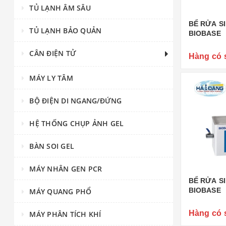
TỦ LẠNH ÂM SÂU
BỂ RỬA S
TỦ LẠNH BẢO QUẢN
BIOBASE
CÂN ĐIỆN TỬ
Hàng có 
MÁY LY TÂM
BỘ ĐIỆN DI NGANG/ĐỨNG
HỆ THỐNG CHỤP ẢNH GEL
BÀN SOI GEL
MÁY NHÂN GEN PCR
BỂ RỬA SI
BIOBASE
MÁY QUANG PHỔ
Hàng có 
MÁY PHÂN TÍCH KHÍ