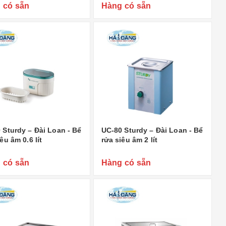
 có sẵn
Hàng có sẵn
 Sturdy – Đài Loan - Bể
UC-80 Sturdy – Đài Loan - Bể
êu âm 0.6 lít
rửa siêu âm 2 lít
 có sẵn
Hàng có sẵn