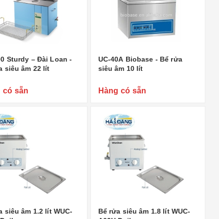
0 Sturdy – Đài Loan -
UC-40A Biobase - Bể rửa
a siêu âm 22 lít
siêu âm 10 lít
 có sẵn
Hàng có sẵn
a siêu âm 1.2 lít WUC-
Bể rửa siêu âm 1.8 lít WUC-