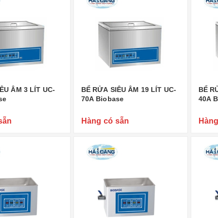
ÊU ÂM 3 LÍT UC-
BỂ RỬA SIÊU ÂM 19 LÍT UC-
BỂ RỬ
se
70A Biobase
40A B
sẵn
Hàng có sẵn
Hàng