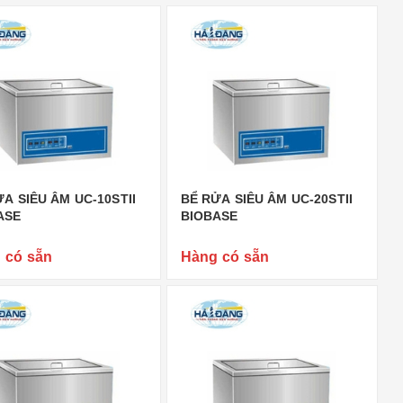
A SIÊU ÂM UC-10STII
BỂ RỬA SIÊU ÂM UC-20STII
ASE
BIOBASE
 có sẵn
Hàng có sẵn