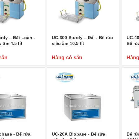
rdy – Đài Loan -
UC-300 Sturdy – Đài - Bể rửa
UC-40
 âm 4.5 lít
siêu âm 10.5 lít
Bể rử
sẵn
Hàng có sẵn
Hàng
obase - Bể rửa
UC-20A Biobase - Bể rửa
Bể rử