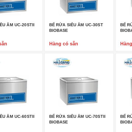
ÊU ÂM UC-20STII
BỂ RỬA SIÊU ÂM UC-30ST
BỂ RỬ
BIOBASE
BIOB
sẵn
Hàng có sẵn
Hàng
ÊU ÂM UC-60STII
BỂ RỬA SIÊU ÂM UC-70STII
BỂ R
BIOBASE
BIOB