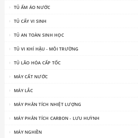
TỦ ẤM ÁO NƯỚC
TỦ CẤY VI SINH
TỦ AN TOÀN SINH HỌC
TỦ VI KHÍ HẬU - MÔI TRƯỜNG
TỦ LÃO HÓA CẤP TỐC
MÁY CẤT NƯỚC
MÁY LẮC
MÁY PHÂN TÍCH NHIỆT LƯỢNG
MÁY PHÂN TÍCH CARBON - LƯU HUỲNH
MÁY NGHIỀN