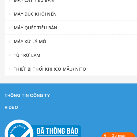
MÁY CẮT TIÊU BẢN
MÁY ĐÚC KHỐI NẾN
MÁY QUÉT TIÊU BẢN
MÁY XỬ LÝ MÔ
TỦ TRỮ LAM
THIẾT BỊ THỔI KHÍ (CÔ MẪU) NITO
THÔNG TIN CÔNG TY
VIDEO
Gọi ngay