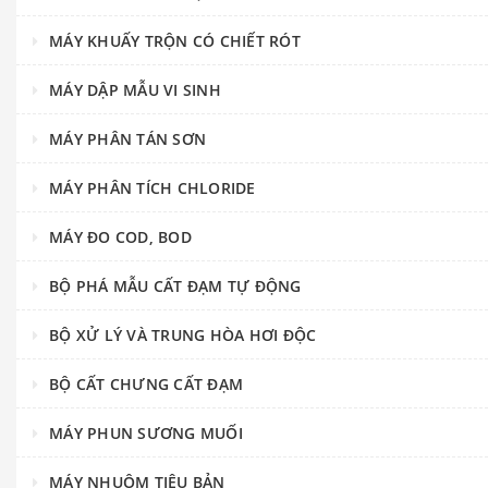
MÁY KHUẤY TRỘN CÓ CHIẾT RÓT
MÁY DẬP MẪU VI SINH
MÁY PHÂN TÁN SƠN
MÁY PHÂN TÍCH CHLORIDE
MÁY ĐO COD, BOD
BỘ PHÁ MẪU CẤT ĐẠM TỰ ĐỘNG
BỘ XỬ LÝ VÀ TRUNG HÒA HƠI ĐỘC
BỘ CẤT CHƯNG CẤT ĐẠM
MÁY PHUN SƯƠNG MUỐI
MÁY NHUỘM TIÊU BẢN