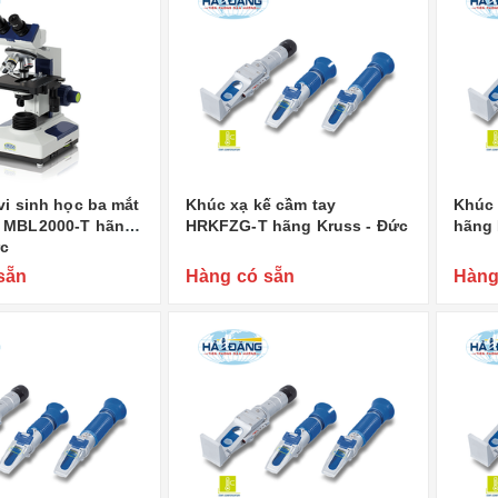
vi sinh học ba mắt
Khúc xạ kế cầm tay
Khúc 
 MBL2000-T hãng
HRKFZG-T hãng Kruss - Đức
hãng 
ức
sẵn
Hàng có sẵn
Hàng