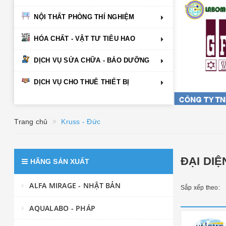
NỘI THẤT PHÒNG THÍ NGHIỆM
HÓA CHẤT - VẬT TƯ TIÊU HAO
DỊCH VỤ SỬA CHỮA - BẢO DƯỠNG
DỊCH VỤ CHO THUÊ THIẾT BỊ
Trang chủ
Kruss - Đức
ĐẠI DIỆ
HÃNG SẢN XUẤT
ALFA MIRAGE - NHẬT BẢN
Sắp xếp theo:
AQUALABO - PHÁP