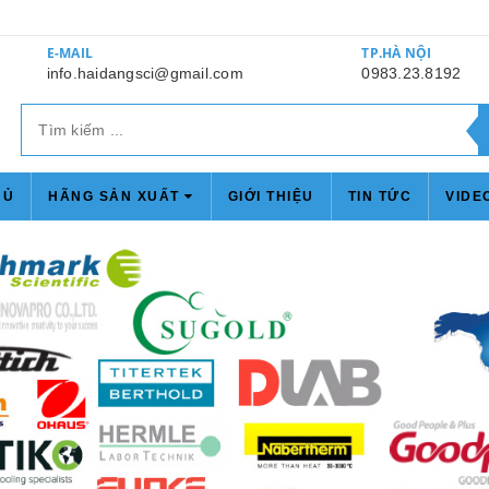
E-MAIL
TP.HÀ NỘI
info.haidangsci@gmail.com
0983.23.8192
HỦ
HÃNG SẢN XUẤT
GIỚI THIỆU
TIN TỨC
VIDE