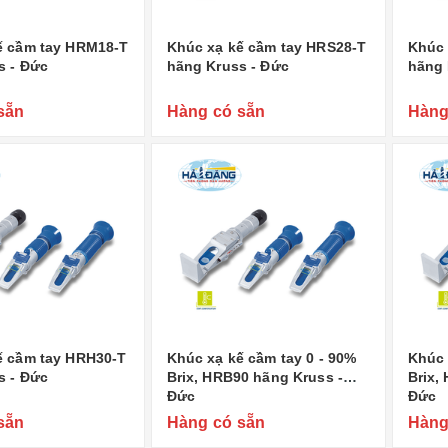
ế cầm tay HRM18-T
Khúc xạ kế cầm tay HRS28-T
Khúc 
s - Đức
hãng Kruss - Đức
hãng 
sẵn
Hàng có sẵn
Hàng
ế cầm tay HRH30-T
Khúc xạ kế cầm tay 0 - 90%
Khúc 
s - Đức
Brix, HRB90 hãng Kruss -
Brix,
Đức
Đức
sẵn
Hàng có sẵn
Hàng