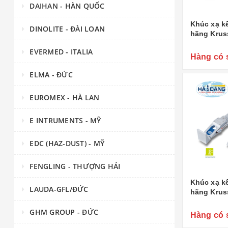
DAIHAN - HÀN QUỐC
Khúc xạ k
DINOLITE - ĐÀI LOAN
hãng Krus
EVERMED - ITALIA
Hàng có 
ELMA - ĐỨC
EUROMEX - HÀ LAN
E INTRUMENTS - MỸ
EDC (HAZ-DUST) - MỸ
FENGLING - THƯỢNG HẢI
Khúc xạ k
LAUDA-GFL/ĐỨC
hãng Krus
GHM GROUP - ĐỨC
Hàng có 