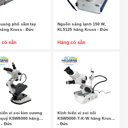
uang phổ cầm tay
Nguồn sáng lạnh 150 W,
hãng Kruss - Đức
KL5125 hãng Kruss - Đức
 có sẵn
Hàng có sẵn
hiển vi soi kim cương
Kính hiển vi soi nổi
 quý KSW8000 hãng
KSW5000-T-K-W hãng Kruss
 - Đức
- Đức