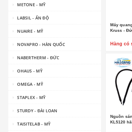
METONE - MỸ
LABSIL - ẤN ĐỘ
Máy quang
Kruss - Đ
NUAIRE - MỸ
Hàng có 
NOVAPRO - HÀN QUỐC
NABERTHERM - ĐỨC
OHAUS - MỸ
OMEGA - MỸ
STAPLEX - MỸ
STURDY - ĐÀI LOAN
Nguồn sán
KL5120 hã
TAISITELAB - MỸ