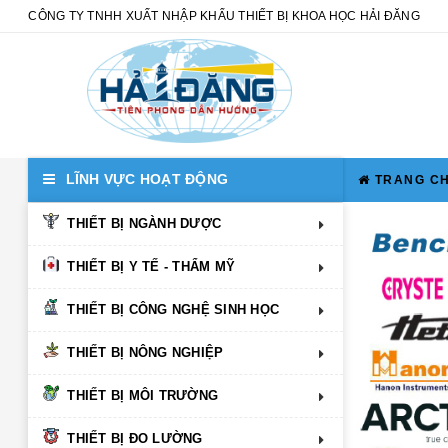
CÔNG TY TNHH XUẤT NHẬP KHẨU THIẾT BỊ KHOA HỌC HẢI ĐĂNG
LĨNH VỰC HOẠT ĐỘNG
TRANG C
THIẾT BỊ NGÀNH DƯỢC
THIẾT BỊ Y TẾ - THẨM MỸ
THIẾT BỊ CÔNG NGHỆ SINH HỌC
THIẾT BỊ NÔNG NGHIỆP
THIẾT BỊ MÔI TRƯỜNG
THIẾT BỊ ĐO LƯỜNG