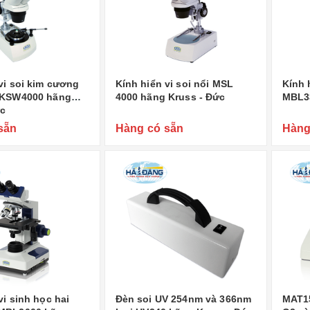
vi soi kim cương
Kính hiển vi soi nổi MSL
Kính h
 KSW4000 hãng
4000 hãng Kruss - Đức
MBL33
ức
sẵn
Hàng có sẵn
Hàng
vi sinh học hai
Đèn soi UV 254nm và 366nm
MAT15