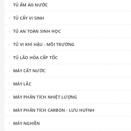
TỦ ẤM ÁO NƯỚC
TỦ CẤY VI SINH
TỦ AN TOÀN SINH HỌC
TỦ VI KHÍ HẬU - MÔI TRƯỜNG
TỦ LÃO HÓA CẤP TỐC
MÁY CẤT NƯỚC
MÁY LẮC
MÁY PHÂN TÍCH NHIỆT LƯỢNG
MÁY PHÂN TÍCH CARBON - LƯU HUỲNH
MÁY NGHIỀN