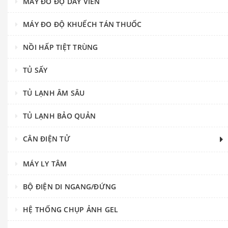
MÁY ĐO ĐỘ DÀY VIÊN
MÁY ĐO ĐỘ KHUẾCH TÁN THUỐC
NỒI HẤP TIỆT TRÙNG
TỦ SẤY
TỦ LẠNH ÂM SÂU
TỦ LẠNH BẢO QUẢN
CÂN ĐIỆN TỬ
MÁY LY TÂM
BỘ ĐIỆN DI NGANG/ĐỨNG
HỆ THỐNG CHỤP ẢNH GEL