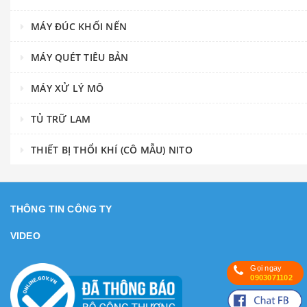
MÁY ĐÚC KHỐI NẾN
MÁY QUÉT TIÊU BẢN
MÁY XỬ LÝ MÔ
TỦ TRỮ LAM
THIẾT BỊ THỔI KHÍ (CÔ MẪU) NITO
THÔNG TIN CÔNG TY
VIDEO
Gọi ngay
0903071102