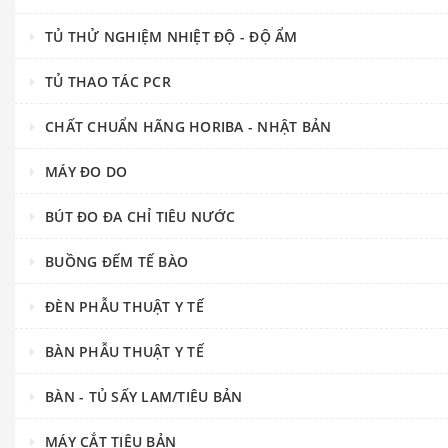
TỦ THỬ NGHIỆM NHIỆT ĐỘ - ĐỘ ẨM
TỦ THAO TÁC PCR
CHẤT CHUẨN HÃNG HORIBA - NHẬT BẢN
MÁY ĐO DO
BÚT ĐO ĐA CHỈ TIÊU NƯỚC
BUỒNG ĐẾM TẾ BÀO
ĐÈN PHẪU THUẬT Y TẾ
BÀN PHẪU THUẬT Y TẾ
BÀN - TỦ SẤY LAM/TIÊU BẢN
MÁY CẮT TIÊU BẢN