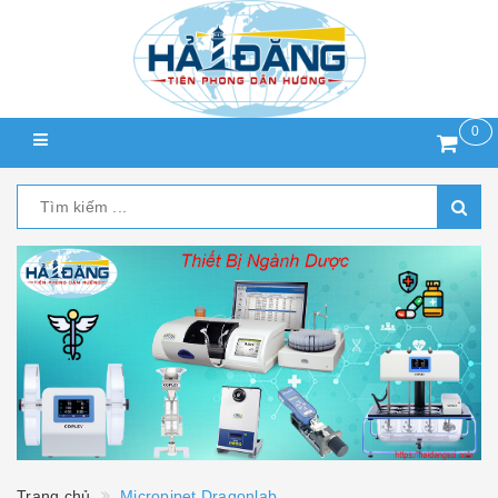
0
Trang chủ
Micropipet Dragonlab