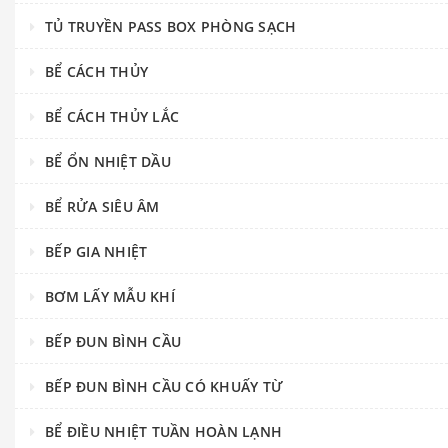
TỦ TRUYỀN PASS BOX PHÒNG SẠCH
BỂ CÁCH THỦY
BỂ CÁCH THỦY LẮC
BỂ ỔN NHIỆT DẦU
BỂ RỬA SIÊU ÂM
BẾP GIA NHIỆT
BƠM LẤY MẪU KHÍ
BẾP ĐUN BÌNH CẦU
BẾP ĐUN BÌNH CẦU CÓ KHUẤY TỪ
BỂ ĐIỀU NHIỆT TUẦN HOÀN LẠNH