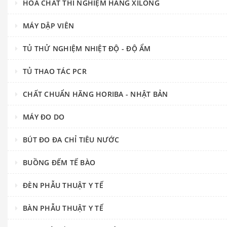
HÓA CHẤT THÍ NGHIỆM HÃNG XILONG
MÁY DẬP VIÊN
TỦ THỬ NGHIỆM NHIỆT ĐỘ - ĐỘ ẨM
TỦ THAO TÁC PCR
CHẤT CHUẨN HÃNG HORIBA - NHẬT BẢN
MÁY ĐO DO
BÚT ĐO ĐA CHỈ TIÊU NƯỚC
BUỒNG ĐẾM TẾ BÀO
ĐÈN PHẪU THUẬT Y TẾ
BÀN PHẪU THUẬT Y TẾ