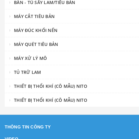
BÀN - TỦ SẤY LAM/TIÊU BẢN
MÁY CẮT TIÊU BẢN
MÁY ĐÚC KHỐI NẾN
MÁY QUÉT TIÊU BẢN
MÁY XỬ LÝ MÔ
TỦ TRỮ LAM
THIẾT BỊ THỔI KHÍ (CÔ MẪU) NITO
THIẾT BỊ THỔI KHÍ (CÔ MẪU) NITO
THÔNG TIN CÔNG TY
VIDEO