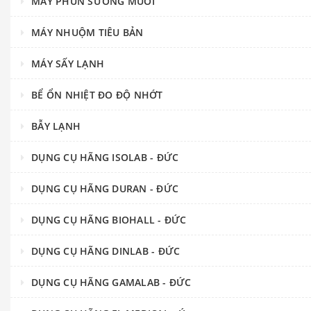
MÁY PHUN SƯƠNG MUỐI
MÁY NHUỘM TIÊU BẢN
MÁY SẤY LẠNH
BỂ ỔN NHIỆT ĐO ĐỘ NHỚT
BẪY LẠNH
DỤNG CỤ HÃNG ISOLAB - ĐỨC
DỤNG CỤ HÃNG DURAN - ĐỨC
DỤNG CỤ HÃNG BIOHALL - ĐỨC
DỤNG CỤ HÃNG DINLAB - ĐỨC
DỤNG CỤ HÃNG GAMALAB - ĐỨC