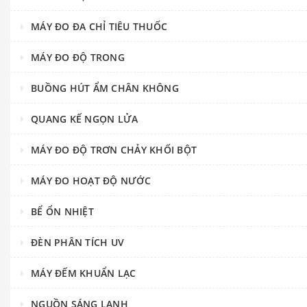
MÁY ĐO ĐA CHỈ TIÊU THUỐC
MÁY ĐO ĐỘ TRONG
BUỒNG HÚT ẨM CHÂN KHÔNG
QUANG KẾ NGỌN LỬA
MÁY ĐO ĐỘ TRƠN CHẢY KHỐI BỘT
MÁY ĐO HOẠT ĐỘ NƯỚC
BỂ ỔN NHIỆT
ĐÈN PHÂN TÍCH UV
MÁY ĐẾM KHUẨN LẠC
NGUỒN SÁNG LẠNH