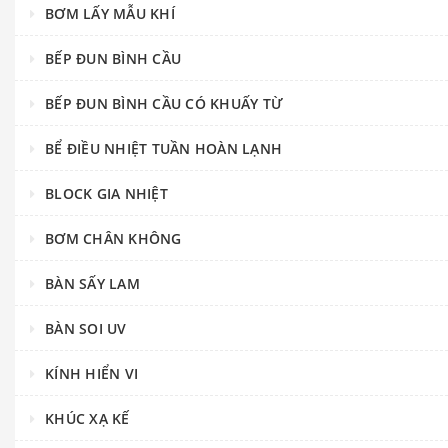
BƠM LẤY MẪU KHÍ
BẾP ĐUN BÌNH CẦU
BẾP ĐUN BÌNH CẦU CÓ KHUẤY TỪ
BỂ ĐIỀU NHIỆT TUẦN HOÀN LẠNH
BLOCK GIA NHIỆT
BƠM CHÂN KHÔNG
BÀN SẤY LAM
BÀN SOI UV
KÍNH HIỂN VI
KHÚC XẠ KẾ