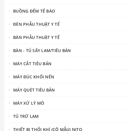
BUỒNG ĐẾM TẾ BÀO
ĐÈN PHẪU THUẬT Y TẾ
BÀN PHẪU THUẬT Y TẾ
BÀN - TỦ SẤY LAM/TIÊU BẢN
MÁY CẮT TIÊU BẢN
MÁY ĐÚC KHỐI NẾN
MÁY QUÉT TIÊU BẢN
MÁY XỬ LÝ MÔ
TỦ TRỮ LAM
THIẾT BỊ THỔI KHÍ (CÔ MẪU) NITO