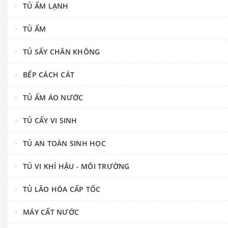
TỦ ẤM LẠNH
TỦ ẤM
TỦ SẤY CHÂN KHÔNG
BẾP CÁCH CÁT
TỦ ẤM ÁO NƯỚC
TỦ CẤY VI SINH
TỦ AN TOÀN SINH HỌC
TỦ VI KHÍ HẬU - MÔI TRƯỜNG
TỦ LÃO HÓA CẤP TỐC
MÁY CẤT NƯỚC