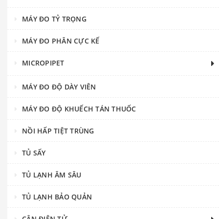
MÁY ĐO TỶ TRỌNG
MÁY ĐO PHÂN CỰC KẾ
MICROPIPET
MÁY ĐO ĐỘ DÀY VIÊN
MÁY ĐO ĐỘ KHUẾCH TÁN THUỐC
NỒI HẤP TIỆT TRÙNG
TỦ SẤY
TỦ LẠNH ÂM SÂU
TỦ LẠNH BẢO QUẢN
CÂN ĐIỆN TỬ