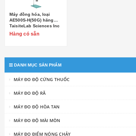
Máy đồng hóa, loại
AE500S-H(50G) hãng
TaisiteLab Sciences Inc
- Mỹ
Hàng có sẵn
DANH MỤC SẢN PHẨM
MÁY ĐO ĐỘ CỨNG THUỐC
MÁY ĐO ĐỘ RÃ
MÁY ĐO ĐỘ HÒA TAN
MÁY ĐO ĐỘ MÀI MÒN
MÁY ĐO ĐIỂM NÓNG CHẢY