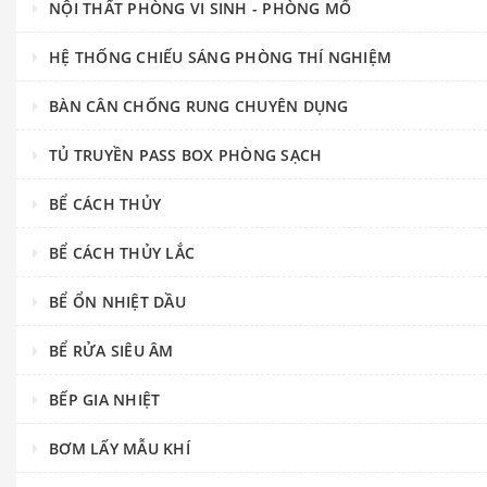
NỘI THẤT PHÒNG VI SINH - PHÒNG MỔ
HỆ THỐNG CHIẾU SÁNG PHÒNG THÍ NGHIỆM
BÀN CÂN CHỐNG RUNG CHUYÊN DỤNG
TỦ TRUYỀN PASS BOX PHÒNG SẠCH
BỂ CÁCH THỦY
BỂ CÁCH THỦY LẮC
BỂ ỔN NHIỆT DẦU
BỂ RỬA SIÊU ÂM
BẾP GIA NHIỆT
BƠM LẤY MẪU KHÍ