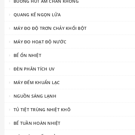
BUỒNG HÚT ẨM CHÂN KHÔNG
QUANG KẾ NGỌN LỬA
MÁY ĐO ĐỘ TRƠN CHẢY KHỐI BỘT
MÁY ĐO HOẠT ĐỘ NƯỚC
BỂ ỔN NHIỆT
ĐÈN PHÂN TÍCH UV
MÁY ĐẾM KHUẨN LẠC
NGUỒN SÁNG LẠNH
TỦ TIỆT TRÙNG NHIỆT KHÔ
BỂ TUẦN HOÀN NHIỆT