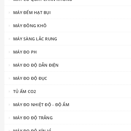
MÁY ĐẾM HẠT BỤI
MÁY ĐÔNG KHÔ
MÁY SÀNG LẮC RUNG
MÁY ĐO PH
MÁY ĐO ĐỘ DẪN ĐIỆN
MÁY ĐO ĐỘ ĐỤC
TỦ ẤM CO2
MÁY ĐO NHIỆT ĐỘ - ĐỘ ẨM
MÁY ĐO ĐỘ TRẮNG
MÁY ĐO ĐỘ KÍN VỈ