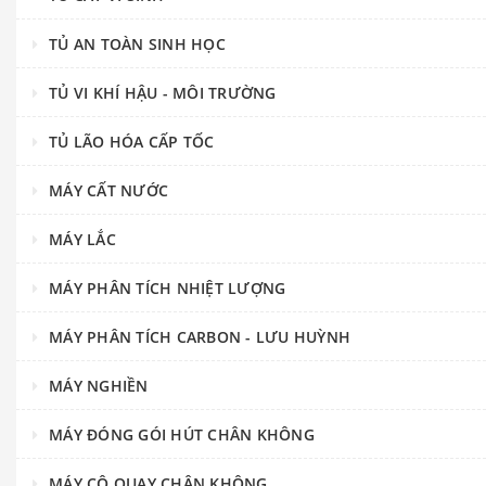
TỦ AN TOÀN SINH HỌC
TỦ VI KHÍ HẬU - MÔI TRƯỜNG
TỦ LÃO HÓA CẤP TỐC
MÁY CẤT NƯỚC
MÁY LẮC
MÁY PHÂN TÍCH NHIỆT LƯỢNG
MÁY PHÂN TÍCH CARBON - LƯU HUỲNH
MÁY NGHIỀN
MÁY ĐÓNG GÓI HÚT CHÂN KHÔNG
MÁY CÔ QUAY CHÂN KHÔNG