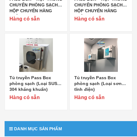
CHUYỂN PHÒNG SẠCH –
CHUYỂN PHÒNG SẠCH –
HỘP CHUYỂN HÀNG
HỘP CHUYỂN HÀNG
PHÒNG SẠCH PB-02
PHÒNG SẠCH PB-03
Hàng có sẵn
Hàng có sẵn
BIOBASE
BIOBASE
Tủ truyền Pass Box
Tủ truyền Pass Box
phòng sạch (Loại SUS
phòng sạch (Loại sơn
304 kháng khuẩn)
tĩnh điện)
Hàng có sẵn
Hàng có sẵn
DANH MỤC SẢN PHẨM