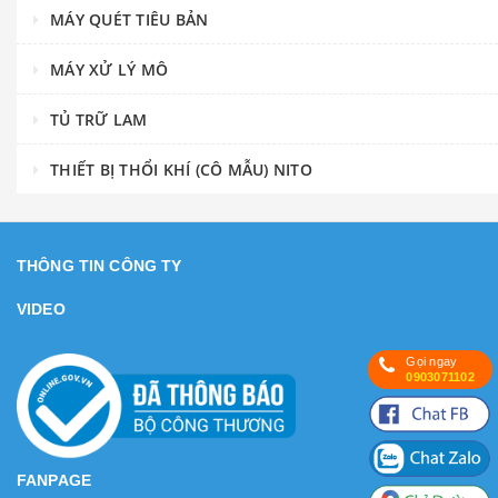
MÁY QUÉT TIÊU BẢN
MÁY XỬ LÝ MÔ
TỦ TRỮ LAM
THIẾT BỊ THỔI KHÍ (CÔ MẪU) NITO
THÔNG TIN CÔNG TY
VIDEO
Gọi ngay
0903071102
FANPAGE