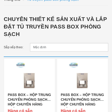
CHUYÊN THIẾT KẾ SẢN XUẤT VÀ LẮP
ĐẶT TỦ TRUYỀN PASS BOX PHÒNG
SẠCH
Sắp xếp theo:
PASS BOX – HỘP TRUNG
PASS BOX – HỘP TRUNG
CHUYỂN PHÒNG SẠCH –
CHUYỂN PHÒNG SẠCH –
HỘP CHUYỂN HÀNG
HỘP CHUYỂN HÀNG
PHÒNG SẠCH ASPB-01
PHÒNG SẠCH ASPB-02
Hàng có sẵn
Hàng có sẵn