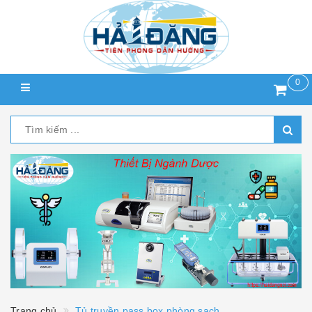
0
Trang chủ
Tủ truyền pass box phòng sạch