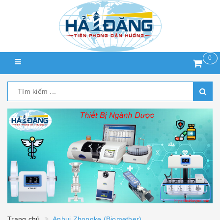
0
Trang chủ
Anhui Zhongke (Biomether)