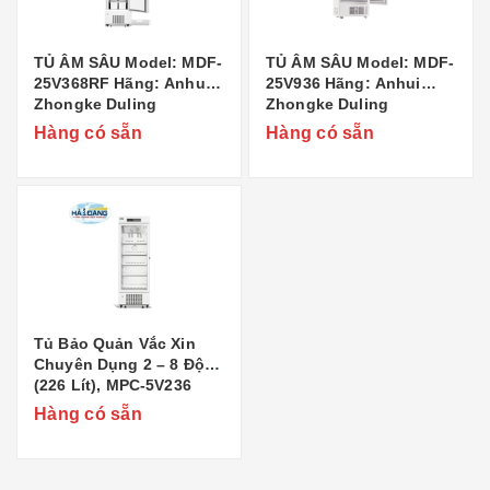
TỦ ÂM SÂU Model: MDF-
TỦ ÂM SÂU Model: MDF-
25V368RF Hãng: Anhui
25V936 Hãng: Anhui
Zhongke Duling
Zhongke Duling
Commercial Appliance
Commercial Appliance
Hàng có sẵn
Hàng có sẵn
Co..,Ltd Xuất xứ: Trung
Co..,Ltd Xuất xứ: Trung
Quốc
Quốc
Tủ Bảo Quản Vắc Xin
Chuyên Dụng 2 – 8 Độ C
(226 Lít), MPC-5V236
hãng Anhui Zhongke
Hàng có sẵn