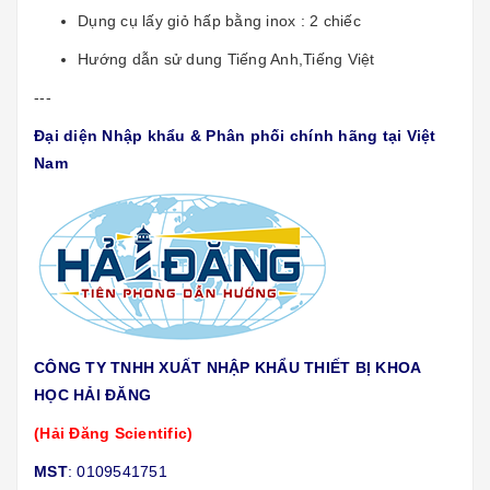
Dụng cụ lấy giỏ hấp bằng inox : 2 chiếc
Hướng dẫn sử dung Tiếng Anh,Tiếng Việt
---
Đại diện Nhập khẩu & Phân phối chính hãng tại Việt
Nam
CÔNG TY TNHH XUẤT NHẬP KHẨU THIẾT BỊ KHOA
HỌC HẢI ĐĂNG
(Hải Đăng Scientific)
MST
: 0109541751