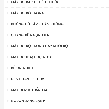
MÁY ĐO ĐA CHỈ TIÊU THUỐC
MÁY ĐO ĐỘ TRONG
BUỒNG HÚT ẨM CHÂN KHÔNG
QUANG KẾ NGỌN LỬA
MÁY ĐO ĐỘ TRƠN CHẢY KHỐI BỘT
MÁY ĐO HOẠT ĐỘ NƯỚC
BỂ ỔN NHIỆT
ĐÈN PHÂN TÍCH UV
MÁY ĐẾM KHUẨN LẠC
NGUỒN SÁNG LẠNH