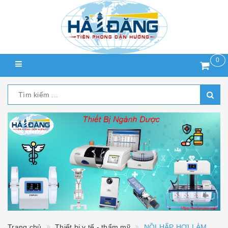
0
Trang chủ
Thiết bị y tế - thẩm mỹ
NỒI HẤP HƠI LÀM