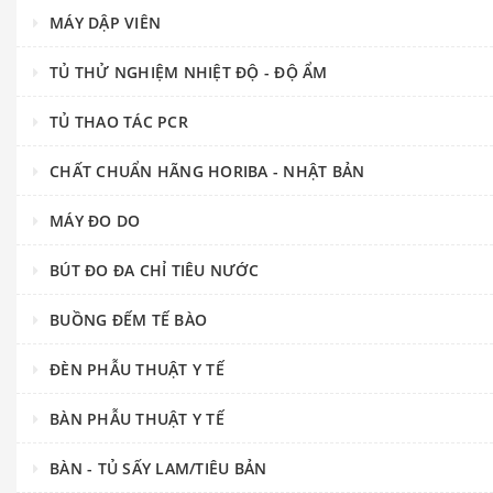
MÁY DẬP VIÊN
TỦ THỬ NGHIỆM NHIỆT ĐỘ - ĐỘ ẨM
TỦ THAO TÁC PCR
CHẤT CHUẨN HÃNG HORIBA - NHẬT BẢN
MÁY ĐO DO
BÚT ĐO ĐA CHỈ TIÊU NƯỚC
BUỒNG ĐẾM TẾ BÀO
ĐÈN PHẪU THUẬT Y TẾ
BÀN PHẪU THUẬT Y TẾ
BÀN - TỦ SẤY LAM/TIÊU BẢN