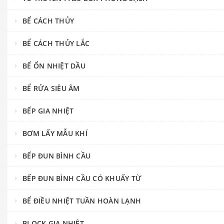
BỂ CÁCH THỦY
BỂ CÁCH THỦY LẮC
BỂ ỔN NHIỆT DẦU
BỂ RỬA SIÊU ÂM
BẾP GIA NHIỆT
BƠM LẤY MẪU KHÍ
BẾP ĐUN BÌNH CẦU
BẾP ĐUN BÌNH CẦU CÓ KHUẤY TỪ
BỂ ĐIỀU NHIỆT TUẦN HOÀN LẠNH
BLOCK GIA NHIỆT