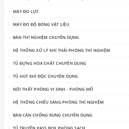
MÁY ĐO LỰC
MÁY ĐO ĐỘ BÓNG VẬT LIỆU
BÀN THÍ NGHIỆM CHUYÊN DỤNG
HỆ THỐNG XỬ LÝ KHÍ THẢI PHÒNG THÍ NGHIỆM
TỦ ĐỰNG HÓA CHẤT CHUYÊN DỤNG
TỦ HÚT KHÍ ĐỘC CHUYÊN DỤNG
NỘI THẤT PHÒNG VI SINH - PHÒNG MỔ
HỆ THỐNG CHIẾU SÁNG PHÒNG THÍ NGHIỆM
BÀN CÂN CHỐNG RUNG CHUYÊN DỤNG
TỦ TRUYỀN PASS BOX PHÒNG SẠCH