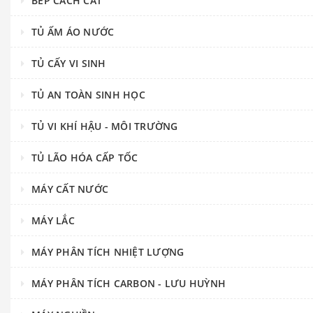
BẾP CÁCH CÁT
TỦ ẤM ÁO NƯỚC
TỦ CẤY VI SINH
TỦ AN TOÀN SINH HỌC
TỦ VI KHÍ HẬU - MÔI TRƯỜNG
TỦ LÃO HÓA CẤP TỐC
MÁY CẤT NƯỚC
MÁY LẮC
MÁY PHÂN TÍCH NHIỆT LƯỢNG
MÁY PHÂN TÍCH CARBON - LƯU HUỲNH