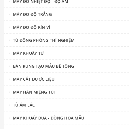
MÁY ĐO NHIỆT ĐỘ - ĐỘ ẨM
MÁY ĐO ĐỘ TRẮNG
MÁY ĐO ĐỘ KÍN VỈ
TỦ ĐÔNG PHÒNG THÍ NGHIỆM
MÁY KHUẤY TỪ
BÀN RUNG TẠO MẪU BÊ TÔNG
MÁY CẮT DƯỢC LIỆU
MÁY HÀN MIỆNG TÚI
TỦ ẤM LẮC
MÁY KHUẤY ĐŨA - ĐỒNG HOÁ MẪU