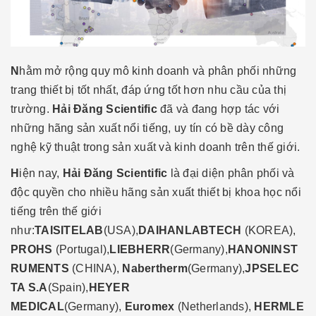
N
hằm mở rộng quy mô kinh doanh và phân phối những
trang thiết bị tốt nhất, đáp ứng tốt hơn nhu cầu của thị
trường.
Hải Đăng Scientific
đã và đang hợp tác với
những hãng sản xuất nổi tiếng, uy tín có bề dày công
nghệ kỹ thuật trong sản xuất và kinh doanh trên thế giới.
H
iện nay,
Hải Đăng Scientific
là đại diện phân phối và
độc quyền cho nhiều hãng sản xuất thiết bị khoa học nổi
tiếng trên thế giới
như:
TAISITELAB
(USA),
DAIHANLABTECH
(KOREA),
PROHS
(Portugal),
LIEBHERR
(Germany),
HANONINST
RUMENTS
(CHINA),
Nabertherm
(Germany),
JPSELEC
TA S.A
(Spain),
HEYER
MEDICAL
(Germany),
Euromex
(Netherlands),
HERMLE