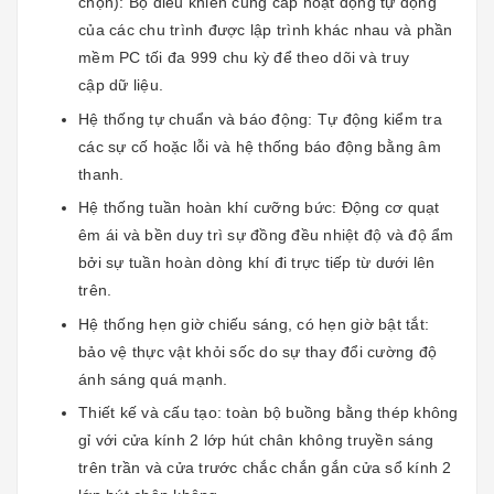
chọn): Bộ điều khiển cung cấp hoạt động tự động
của các chu trình được lập trình khác nhau và phần
mềm PC tối đa 999 chu kỳ để theo dõi và truy
cập dữ liệu.
Hệ thống tự chuẩn và báo động: Tự động kiểm tra
các sự cố hoặc lỗi và hệ thống báo động bằng âm
thanh.
Hệ thống tuần hoàn khí cưỡng bức: Động cơ quạt
êm ái và bền duy trì sự đồng đều nhiệt độ và độ ẩm
bởi sự tuần hoàn dòng khí đi trực tiếp từ dưới lên
trên.
Hệ thống hẹn giờ chiếu sáng, có hẹn giờ bật tắt:
bảo vệ thực vật khỏi sốc do sự thay đổi cường độ
ánh sáng quá mạnh.
Thiết kế và cấu tạo: toàn bộ buồng bằng thép không
gỉ với cửa kính 2 lớp hút chân không truyền sáng
trên trần và cửa trước chắc chắn gắn cửa sổ kính 2