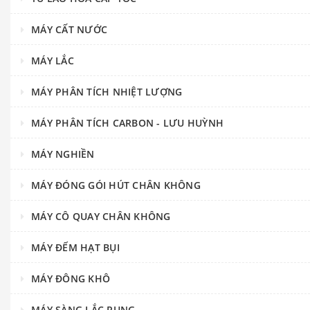
MÁY CẤT NƯỚC
MÁY LẮC
MÁY PHÂN TÍCH NHIỆT LƯỢNG
MÁY PHÂN TÍCH CARBON - LƯU HUỲNH
MÁY NGHIỀN
MÁY ĐÓNG GÓI HÚT CHÂN KHÔNG
MÁY CÔ QUAY CHÂN KHÔNG
MÁY ĐẾM HẠT BỤI
MÁY ĐÔNG KHÔ
MÁY SÀNG LẮC RUNG