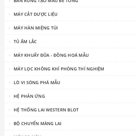
BÀN RUNG TẠO MẪU BÊ TÔNG
MÁY CẮT DƯỢC LIỆU
MÁY HÀN MIỆNG TÚI
TỦ ẤM LẮC
MÁY KHUẤY ĐŨA - ĐỒNG HOÁ MẪU
MÁY LỌC KHÔNG KHÍ PHÒNG THÍ NGHIỆM
LÒ VI SÓNG PHÁ MẪU
HỆ PHẢN ỨNG
HỆ THỐNG LAI WESTERN BLOT
BỘ CHUYỂN MÀNG LAI