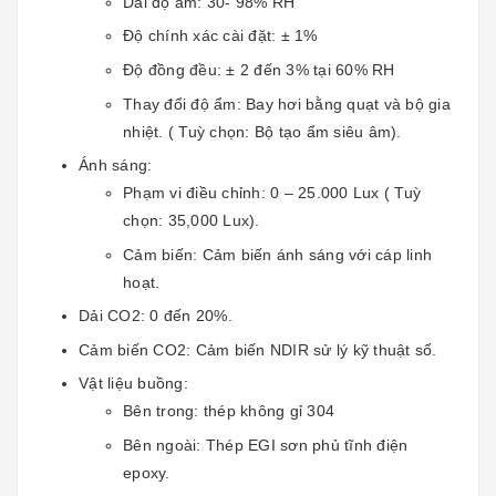
Dải độ ẩm: 30- 98% RH
Độ chính xác cài đặt: ± 1%
Độ đồng đều: ± 2 đến 3% tại 60% RH
Thay đổi độ ẩm: Bay hơi bằng quạt và bộ gia
nhiệt. ( Tuỳ chọn: Bộ tạo ẩm siêu âm).
Ánh sáng:
Phạm vi điều chỉnh: 0 – 25.000 Lux ( Tuỳ
chọn: 35,000 Lux).
Cảm biến: Cảm biến ánh sáng với cáp linh
hoạt.
Dải CO2: 0 đến 20%.
Cảm biến CO2: Cảm biến NDIR sử lý kỹ thuật số.
Vật liệu buồng:
Bên trong: thép không gỉ 304
Bên ngoài: Thép EGI sơn phủ tĩnh điện
epoxy.