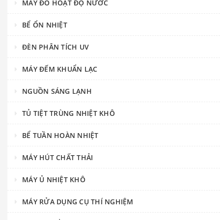
MÁY ĐO HOẠT ĐỘ NƯỚC
BỂ ỔN NHIỆT
ĐÈN PHÂN TÍCH UV
MÁY ĐẾM KHUẨN LẠC
NGUỒN SÁNG LẠNH
TỦ TIỆT TRÙNG NHIỆT KHÔ
BỂ TUẦN HOÀN NHIỆT
MÁY HÚT CHẤT THẢI
MÁY Ủ NHIỆT KHÔ
MÁY RỬA DỤNG CỤ THÍ NGHIỆM