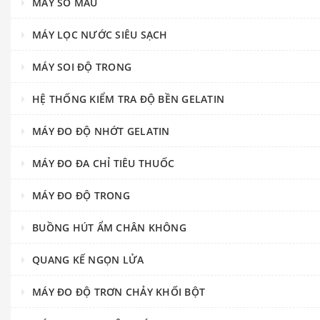
MÁY SO MÀU
MÁY LỌC NƯỚC SIÊU SẠCH
MÁY SOI ĐỘ TRONG
HỆ THỐNG KIỂM TRA ĐỘ BỀN GELATIN
MÁY ĐO ĐỘ NHỚT GELATIN
MÁY ĐO ĐA CHỈ TIÊU THUỐC
MÁY ĐO ĐỘ TRONG
BUỒNG HÚT ẨM CHÂN KHÔNG
QUANG KẾ NGỌN LỬA
MÁY ĐO ĐỘ TRƠN CHẢY KHỐI BỘT