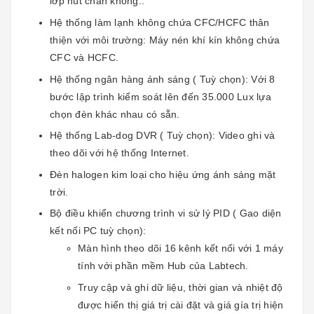
lớp hút chân không..
Hệ thống làm lạnh không chứa CFC/HCFC thân
thiện với môi trường: Máy nén khí kín không chứa
CFC và HCFC.
Hệ thống ngân hàng ánh sáng ( Tuỳ chọn): Với 8
bước lập trình kiểm soát lên đến 35.000 Lux lựa
chọn đèn khác nhau có sẵn.
Hệ thống Lab-dog DVR ( Tuỳ chọn): Video ghi và
theo dõi với hệ thống Internet.
Đèn halogen kim loại cho hiệu ứng ánh sáng mặt
trời.
Bộ điều khiển chương trình vi sử lý PID ( Gao diện
kết nối PC tuỳ chọn):
Màn hình theo dõi 16 kênh kết nối với 1 máy
tính với phần mềm Hub của Labtech.
Truy cập và ghi dữ liệu, thời gian và nhiệt độ
được hiển thị giá trị cài đặt và giá gía trị hiện