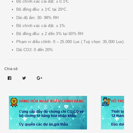
Độ chính xác cài đặt: ± 0.1
C
o
Độ đồng đều: ± 1
C tại 20
C.
o
o
Dải độ ẩm: 30- 98% RH
Độ chính xác cài đặt: ± 1%
Độ đồng đều: ± 2 đến 3% tại 60% RH
Phạm vi điều chỉnh: 0 – 25.000 Lux ( Tuỳ chọn: 35,000 Lux).
Dải CO2: 0 đến 20%
Chia sẻ: