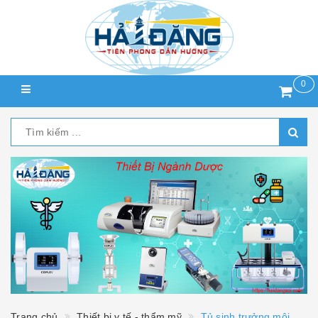
0
Trang chủ
Thiết bị y tế - thẩm mỹ
Tủ sinh trưởng môi