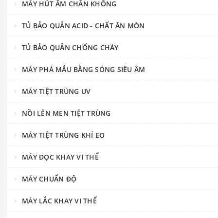
MÁY HÚT ẨM CHÂN KHÔNG
TỦ BẢO QUẢN ACID - CHẤT ĂN MÒN
TỦ BẢO QUẢN CHỐNG CHÁY
MÁY PHÁ MẪU BẰNG SÓNG SIÊU ÂM
MÁY TIỆT TRÙNG UV
NỒI LÊN MEN TIỆT TRÙNG
MÁY TIỆT TRÙNG KHÍ EO
MÁY ĐỌC KHAY VI THỂ
MÁY CHUẨN ĐỘ
MÁY LẮC KHAY VI THỂ