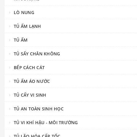
LÒ NUNG
TỦ ẤM LẠNH
TỦ ẤM
TỦ SẤY CHÂN KHÔNG
BẾP CÁCH CÁT
TỦ ẤM ÁO NƯỚC
TỦ CẤY VI SINH
TỦ AN TOÀN SINH HỌC
TỦ VI KHÍ HẬU - MÔI TRƯỜNG
TỦ LÃO HÓA CẤP TỐC