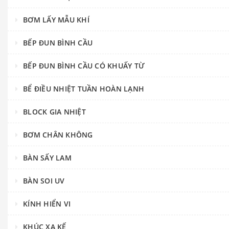
BƠM LẤY MẪU KHÍ
BẾP ĐUN BÌNH CẦU
BẾP ĐUN BÌNH CẦU CÓ KHUẤY TỪ
BỂ ĐIỀU NHIỆT TUẦN HOÀN LẠNH
BLOCK GIA NHIỆT
BƠM CHÂN KHÔNG
BÀN SẤY LAM
BÀN SOI UV
KÍNH HIỂN VI
KHÚC XẠ KẾ