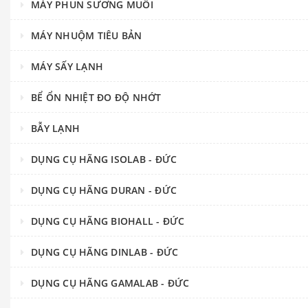
MÁY PHUN SƯƠNG MUỐI
MÁY NHUỘM TIÊU BẢN
MÁY SẤY LẠNH
BỂ ỔN NHIỆT ĐO ĐỘ NHỚT
BẪY LẠNH
DỤNG CỤ HÃNG ISOLAB - ĐỨC
DỤNG CỤ HÃNG DURAN - ĐỨC
DỤNG CỤ HÃNG BIOHALL - ĐỨC
DỤNG CỤ HÃNG DINLAB - ĐỨC
DỤNG CỤ HÃNG GAMALAB - ĐỨC