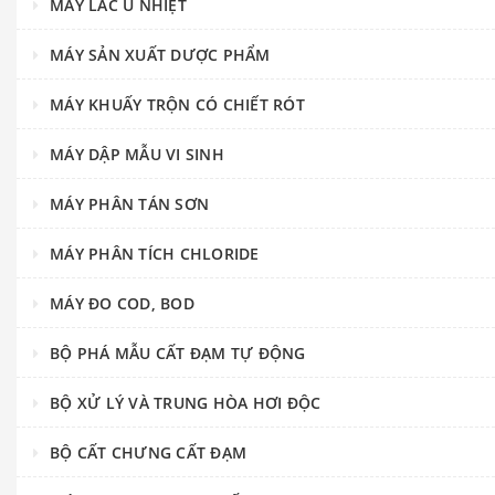
MÁY LẮC Ủ NHIỆT
MÁY SẢN XUẤT DƯỢC PHẨM
MÁY KHUẤY TRỘN CÓ CHIẾT RÓT
MÁY DẬP MẪU VI SINH
MÁY PHÂN TÁN SƠN
MÁY PHÂN TÍCH CHLORIDE
MÁY ĐO COD, BOD
BỘ PHÁ MẪU CẤT ĐẠM TỰ ĐỘNG
BỘ XỬ LÝ VÀ TRUNG HÒA HƠI ĐỘC
BỘ CẤT CHƯNG CẤT ĐẠM