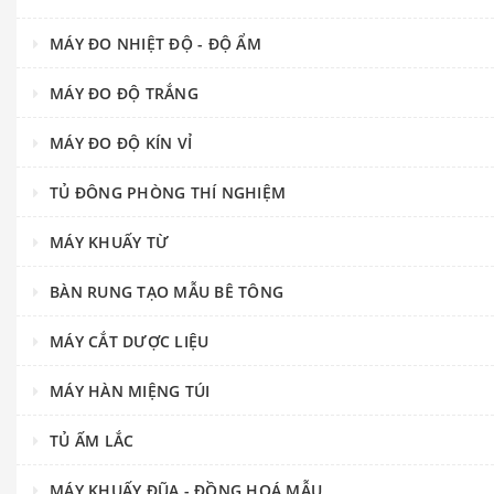
MÁY ĐO NHIỆT ĐỘ - ĐỘ ẨM
MÁY ĐO ĐỘ TRẮNG
MÁY ĐO ĐỘ KÍN VỈ
TỦ ĐÔNG PHÒNG THÍ NGHIỆM
MÁY KHUẤY TỪ
BÀN RUNG TẠO MẪU BÊ TÔNG
MÁY CẮT DƯỢC LIỆU
MÁY HÀN MIỆNG TÚI
TỦ ẤM LẮC
MÁY KHUẤY ĐŨA - ĐỒNG HOÁ MẪU