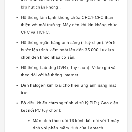
lớp hút chân không..
Hệ thống làm lạnh không chứa CFC/HCFC thân
thiện với môi trường: Máy nén khí kín không chứa
CFC và HCFC.
Hệ thống ngân hàng ánh sáng ( Tuỳ chọn): Với 8
bước lập trình kiểm soát lên đến 35.000 Lux lựa
chọn đèn khác nhau có sẵn.
Hệ thống Lab-dog DVR ( Tuỳ chọn): Video ghi và
theo dõi với hệ thống Internet.
Đèn halogen kim loại cho hiệu ứng ánh sáng mặt
trời.
Bộ điều khiển chương trình vi sử lý PID ( Gao diện
kết nối PC tuỳ chọn):
Màn hình theo dõi 16 kênh kết nối với 1 máy
tính với phần mềm Hub của Labtech.