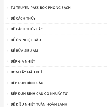
TỦ TRUYỀN PASS BOX PHÒNG SẠCH
BỂ CÁCH THỦY
BỂ CÁCH THỦY LẮC
BỂ ỔN NHIỆT DẦU
BỂ RỬA SIÊU ÂM
BẾP GIA NHIỆT
BƠM LẤY MẪU KHÍ
BẾP ĐUN BÌNH CẦU
BẾP ĐUN BÌNH CẦU CÓ KHUẤY TỪ
BỂ ĐIỀU NHIỆT TUẦN HOÀN LẠNH