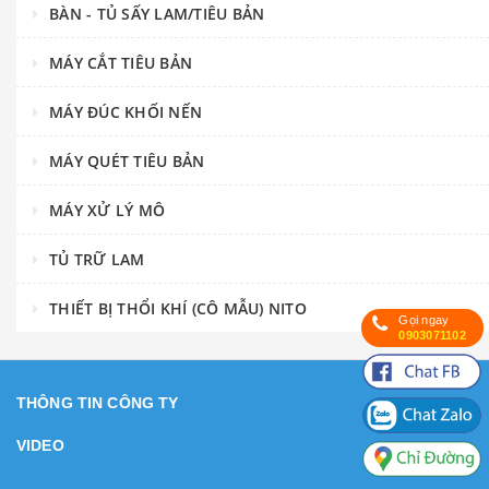
BÀN - TỦ SẤY LAM/TIÊU BẢN
MÁY CẮT TIÊU BẢN
MÁY ĐÚC KHỐI NẾN
MÁY QUÉT TIÊU BẢN
MÁY XỬ LÝ MÔ
TỦ TRỮ LAM
THIẾT BỊ THỔI KHÍ (CÔ MẪU) NITO
Gọi ngay
0903071102
THÔNG TIN CÔNG TY
VIDEO