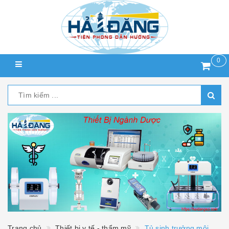
0
Trang chủ
Thiết bị y tế - thẩm mỹ
Tủ sinh trưởng môi