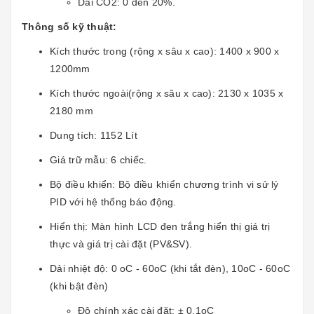
Dải CO2: 0 đến 20%.
Thông số kỹ thuật:
Kích thước trong (rộng x sâu x cao): 1400 x 900 x
1200mm
Kích thước ngoài(rộng x sâu x cao): 2130 x 1035 x
2180 mm
Dung tích: 1152 Lít
Giá trữ mẫu: 6 chiếc.
Bộ điều khiển: Bộ điều khiển chương trình vi sử lý
PID với hệ thống báo động.
Hiển thị: Màn hình LCD đen trắng hiển thị giá trị
thực và giá trị cài đặt (PV&SV).
Dải nhiệt độ: 0 oC - 60oC (khi tắt đèn), 10oC - 60oC
(khi bật đèn)
Độ chính xác cài đặt: ± 0.1oC