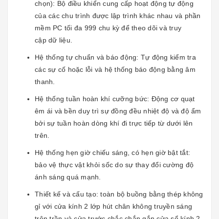
chọn): Bộ điều khiển cung cấp hoạt động tự động
của các chu trình được lập trình khác nhau và phần
mềm PC tối đa 999 chu kỳ để theo dõi và truy
cập dữ liệu.
Hệ thống tự chuẩn và báo động: Tự động kiểm tra
các sự cố hoặc lỗi và hệ thống báo động bằng âm
thanh.
Hệ thống tuần hoàn khí cưỡng bức: Động cơ quạt
êm ái và bền duy trì sự đồng đều nhiệt độ và độ ẩm
bởi sự tuần hoàn dòng khí đi trực tiếp từ dưới lên
trên.
Hệ thống hẹn giờ chiếu sáng, có hẹn giờ bật tắt:
bảo vệ thực vật khỏi sốc do sự thay đổi cường độ
ánh sáng quá mạnh.
Thiết kế và cấu tạo: toàn bộ buồng bằng thép không
gỉ với cửa kính 2 lớp hút chân không truyền sáng
trên trần và cửa trước chắc chắn gắn cửa sổ kính 2