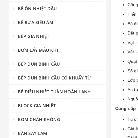
Công 
BỂ ỔN NHIỆT DẦU
Hiển 
BỂ RỬA SIÊU ÂM
Bộ đi
Đặt g
BẾP GIA NHIỆT
Vật l
BƠM LẤY MẪU KHÍ
Vật l
Quạt 
BẾP ĐUN BÌNH CẦU
Số gi
BẾP ĐUN BÌNH CẦU CÓ KHUẤY TỪ
Lớp c
An to
BỂ ĐIỀU NHIỆT TUẦN HOÀN LẠNH
Nguồ
BLOCK GIA NHIỆT
Cung cấp 
BƠM CHÂN KHÔNG
Tủ ch
Giá 
BÀN SẤY LAM