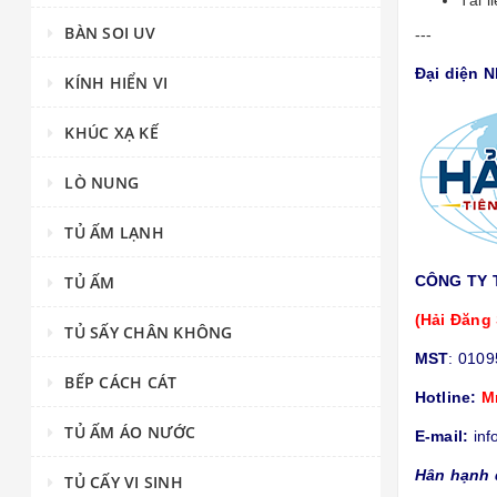
Tài l
BÀN SOI UV
---
Đại diện 
KÍNH HIỂN VI
KHÚC XẠ KẾ
LÒ NUNG
TỦ ẤM LẠNH
CÔNG TY 
TỦ ẤM
(Hải Đăng 
TỦ SẤY CHÂN KHÔNG
MST
: 010
BẾP CÁCH CÁT
Hotline:
M
TỦ ẤM ÁO NƯỚC
E-mail:
inf
Hân hạnh 
TỦ CẤY VI SINH