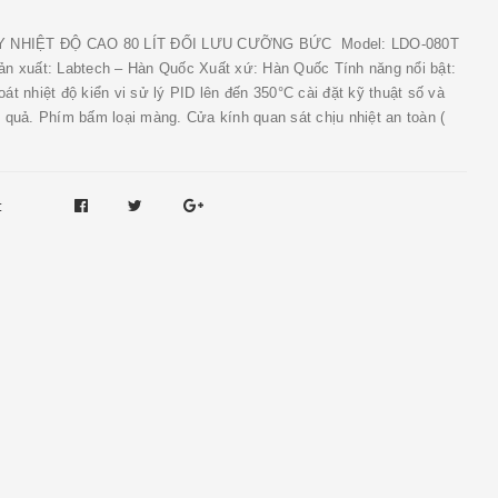
Y NHIỆT ĐỘ CAO 80 LÍT ĐỐI LƯU CƯỠNG BỨC Model: LDO-080T
ản xuất: Labtech – Hàn Quốc Xuất xứ: Hàn Quốc Tính năng nổi bật:
át nhiệt độ kiển vi sử lý PID lên đến 350°C cài đặt kỹ thuật số và
 quả. Phím bấm loại màng. Cửa kính quan sát chịu nhiệt an toàn (
: