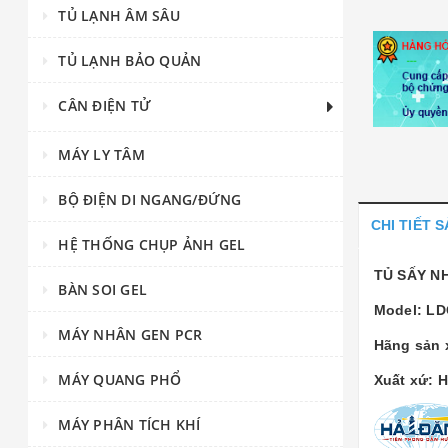
TỦ LẠNH ÂM SÂU
TỦ LẠNH BẢO QUẢN
CÂN ĐIỆN TỬ
MÁY LY TÂM
BỘ ĐIỆN DI NGANG/ĐỨNG
CHI TIẾT 
HỆ THỐNG CHỤP ẢNH GEL
TỦ SẤY N
BÀN SOI GEL
Model: LD
MÁY NHÂN GEN PCR
Hãng sản 
MÁY QUANG PHỔ
Xuất xứ: 
MÁY PHÂN TÍCH KHÍ