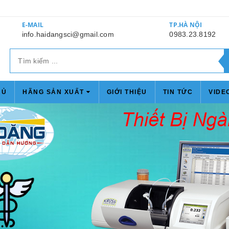
E-MAIL
TP.HÀ NỘI
info.haidangsci@gmail.com
0983.23.8192
HỦ
HÃNG SẢN XUẤT
GIỚI THIỆU
TIN TỨC
VIDE