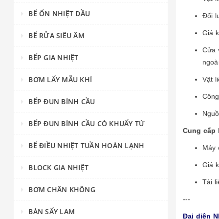
BỂ ỔN NHIỆT DẦU
Đối 
Giá k
BỂ RỬA SIÊU ÂM
Cửa v
BẾP GIA NHIỆT
ngoài
BƠM LẤY MẪU KHÍ
Vật l
Công
BẾP ĐUN BÌNH CẦU
Nguồ
BẾP ĐUN BÌNH CẦU CÓ KHUẤY TỪ
Cung cấp 
BỂ ĐIỀU NHIỆT TUẦN HOÀN LẠNH
Máy 
Giá 
BLOCK GIA NHIỆT
Tài l
BƠM CHÂN KHÔNG
---
BÀN SẤY LAM
Đại diện 