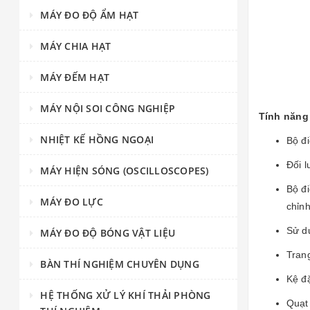
MÁY ĐO ĐỘ ẨM HẠT
MÁY CHIA HẠT
MÁY ĐẾM HẠT
MÁY NỘI SOI CÔNG NGHIỆP
Tính năng 
NHIỆT KẾ HỒNG NGOẠI
Bộ đ
Đối l
MÁY HIỆN SÓNG (OSCILLOSCOPES)
Bộ đi
MÁY ĐO LỰC
chỉnh
Sử d
MÁY ĐO ĐỘ BÓNG VẬT LIỆU
Trang
BÀN THÍ NGHIỆM CHUYÊN DỤNG
Kệ đ
HỆ THỐNG XỬ LÝ KHÍ THẢI PHÒNG
Quạt