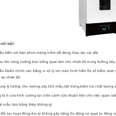
nổi bật:
iều kiển với bàn phím màng mềm dễ dàng thao tác cài đặt
ưu khí nóng cưỡng bức bằng quạt làm cho nhiệt độ trong buồng sấy đ
ều khiển chính xác bằng vi xử lý với màn hình hiển thị số kiểm soát 
 lại nhiệt độ.
ụng lý tưởng cho nướng,sấy khô mẫu,tiệt trùng,kiểm tra chất lượng
 bị ô cửa kính cường lực trên cánh cửa thuận tiện cho việc quan sá
ặt mẫu làm bằng thép không gỉ
 đối lưu hoạt đông êm ái không gây tiếng ồn,động cơ quạt tự động 