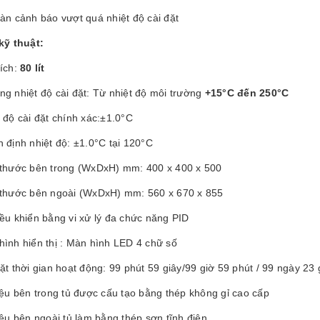
àn cảnh báo vượt quá nhiệt độ cài đặt
kỹ thuật:
tích:
80 lít
g nhiệt độ cài đặt: Từ nhiệt độ môi trường
+15°C đến 250°C
 độ cài đặt chính xác:±1.0°C
 định nhiệt độ: ±1.0°C tại 120°C
 thước bên trong (WxDxH) mm: 400 x 400 x 500
 thước bên ngoài (WxDxH) mm: 560 x 670 x 855
ều khiển bằng vi xử lý đa chức năng PID
hình hiển thị : Màn hình LED 4 chữ số
ặt thời gian hoạt động: 99 phút 59 giây/99 giờ 59 phút / 99 ngày 23 
iệu bên trong tủ được cấu tạo bằng thép không gỉ cao cấp
iệu bên ngoài tủ làm bằng thép sơn tĩnh điện