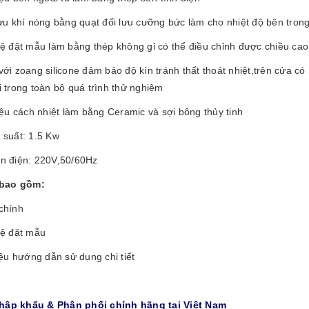
lưu khí nóng bằng quạt đối lưu cưỡng bức làm cho nhiệt độ bên tro
ệ đặt mẫu làm bằng thép không gỉ có thể điều chỉnh được chiều cao 
ới zoang silicone đảm bảo độ kín tránh thất thoát nhiệt,trên cửa có
 trong toàn bộ quá trình thử nghiệm
iệu cách nhiệt làm bằng Ceramic và sợi bông thủy tinh
 suất: 1.5 Kw
n điện: 220V,50/60Hz
bao gồm:
chính
kệ đặt mẫu
iệu hướng dẫn sử dụng chi tiết
Nhập khẩu & Phân phối chính hãng tại Việt Nam