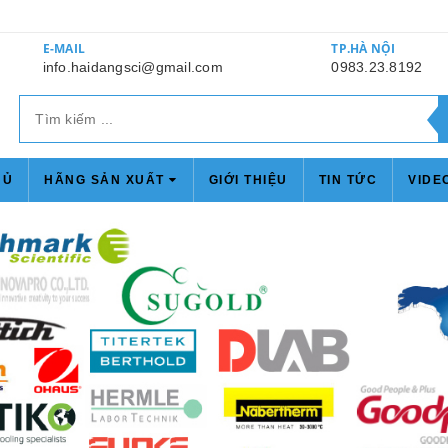
E-MAIL
TP.HÀ NỘI
info.haidangsci@gmail.com
0983.23.8192
HỦ
HÃNG SẢN XUẤT
GIỚI THIỆU
TIN TỨC
VIDE