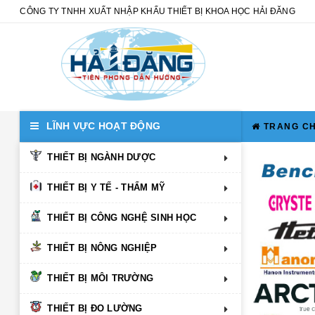
CÔNG TY TNHH XUẤT NHẬP KHẨU THIẾT BỊ KHOA HỌC HẢI ĐĂNG
LĨNH VỰC HOẠT ĐỘNG
TRANG C
THIẾT BỊ NGÀNH DƯỢC
THIẾT BỊ Y TẾ - THẨM MỸ
THIẾT BỊ CÔNG NGHỆ SINH HỌC
THIẾT BỊ NÔNG NGHIỆP
THIẾT BỊ MÔI TRƯỜNG
THIẾT BỊ ĐO LƯỜNG