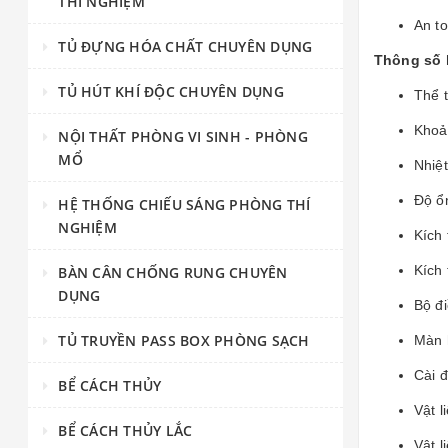
THÍ NGHIỆM
An to
TỦ ĐỰNG HÓA CHẤT CHUYÊN DỤNG
Thông số 
TỦ HÚT KHÍ ĐỘC CHUYÊN DỤNG
Thể 
Khoản
NỘI THẤT PHÒNG VI SINH - PHÒNG
MỔ
Nhiệt
Độ ổn
HỆ THỐNG CHIẾU SÁNG PHÒNG THÍ
NGHIỆM
Kích
Kích
BÀN CÂN CHỐNG RUNG CHUYÊN
DỤNG
Bộ đi
TỦ TRUYỀN PASS BOX PHÒNG SẠCH
Màn 
Cài đ
BỂ CÁCH THỦY
Vật l
BỂ CÁCH THỦY LẮC
Vật l