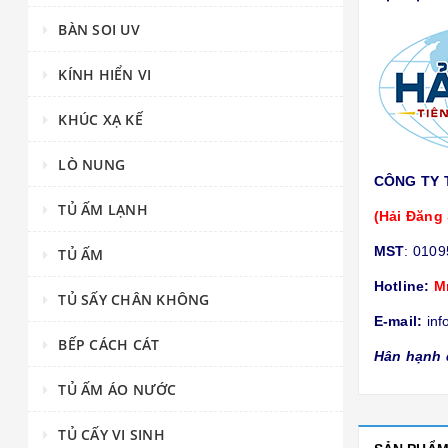
BÀN SOI UV
KÍNH HIỂN VI
KHÚC XẠ KẾ
LÒ NUNG
CÔNG TY 
TỦ ẤM LẠNH
(Hải Đăng 
MST
: 010
TỦ ẤM
Hotline:
M
TỦ SẤY CHÂN KHÔNG
E-mail:
inf
BẾP CÁCH CÁT
Hân hạnh 
TỦ ẤM ÁO NƯỚC
TỦ CẤY VI SINH