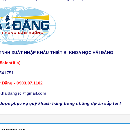
TNHH XUẤT NHẬP KHẨU THIẾT BỊ KHOA HỌC HẢI ĐĂNG
Scientific)
9541751
r.Đăng - 0903.07.1102
o.haidangsci@gmail.com
được phục vụ quý khách hàng trong những dự án sắp tới !