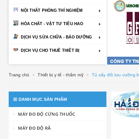
NỘI THẤT PHÒNG THÍ NGHIỆM
HÓA CHẤT - VẬT TƯ TIÊU HAO
DỊCH VỤ SỬA CHỮA - BẢO DƯỠNG
DỊCH VỤ CHO THUÊ THIẾT BỊ
Trang chủ
Thiết bị y tế - thẩm mỹ
Tủ sấy đối lưu cưỡng
DANH MỤC SẢN PHẨM
MÁY ĐO ĐỘ CỨNG THUỐC
MÁY ĐO ĐỘ RÃ