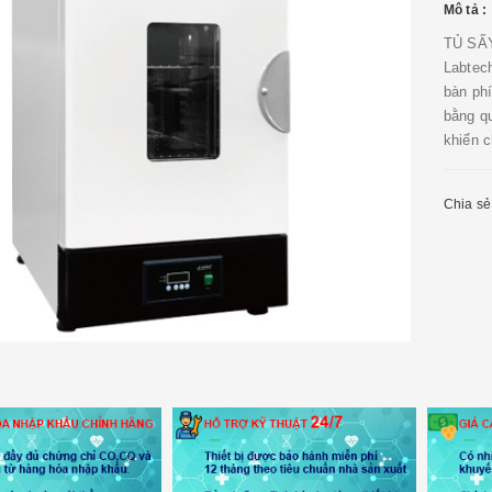
Mô tả :
TỦ SẤY
Labtec
bàn ph
bằng qu
khiển c
Chia sẻ