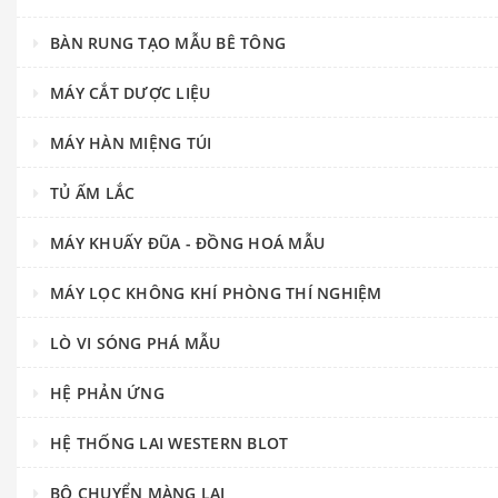
BÀN RUNG TẠO MẪU BÊ TÔNG
MÁY CẮT DƯỢC LIỆU
MÁY HÀN MIỆNG TÚI
TỦ ẤM LẮC
MÁY KHUẤY ĐŨA - ĐỒNG HOÁ MẪU
MÁY LỌC KHÔNG KHÍ PHÒNG THÍ NGHIỆM
LÒ VI SÓNG PHÁ MẪU
HỆ PHẢN ỨNG
HỆ THỐNG LAI WESTERN BLOT
BỘ CHUYỂN MÀNG LAI