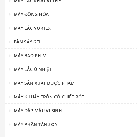
MÁY LẮC KHAY VI THỂ
MÁY ĐỒNG HÓA
MÁY LẮC VORTEX
BÀN SẤY GEL
MÁY BAO PHIM
MÁY LẮC Ủ NHIỆT
MÁY SẢN XUẤT DƯỢC PHẨM
MÁY KHUẤY TRỘN CÓ CHIẾT RÓT
MÁY DẬP MẪU VI SINH
MÁY PHÂN TÁN SƠN