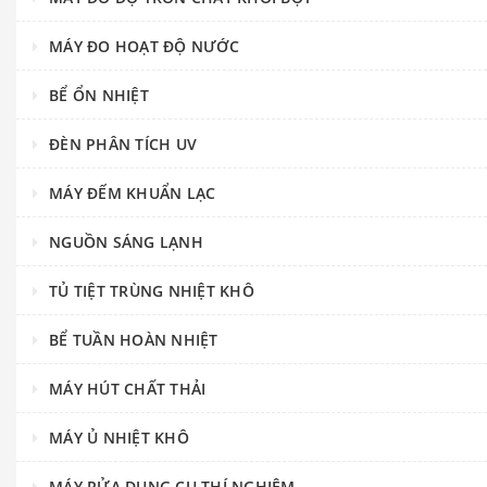
MÁY ĐO HOẠT ĐỘ NƯỚC
BỂ ỔN NHIỆT
ĐÈN PHÂN TÍCH UV
MÁY ĐẾM KHUẨN LẠC
NGUỒN SÁNG LẠNH
TỦ TIỆT TRÙNG NHIỆT KHÔ
BỂ TUẦN HOÀN NHIỆT
MÁY HÚT CHẤT THẢI
MÁY Ủ NHIỆT KHÔ
MÁY RỬA DỤNG CỤ THÍ NGHIỆM