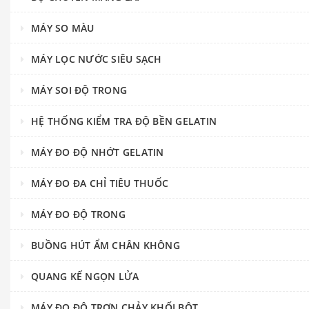
MÁY SO MÀU
MÁY LỌC NƯỚC SIÊU SẠCH
MÁY SOI ĐỘ TRONG
HỆ THỐNG KIỂM TRA ĐỘ BỀN GELATIN
MÁY ĐO ĐỘ NHỚT GELATIN
MÁY ĐO ĐA CHỈ TIÊU THUỐC
MÁY ĐO ĐỘ TRONG
BUỒNG HÚT ẨM CHÂN KHÔNG
QUANG KẾ NGỌN LỬA
MÁY ĐO ĐỘ TRƠN CHẢY KHỐI BỘT