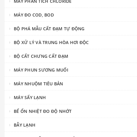
MÁY PHÂN TÍCH CHLORIDE
MÁY ĐO COD, BOD
BỘ PHÁ MẪU CẤT ĐẠM TỰ ĐỘNG
BỘ XỬ LÝ VÀ TRUNG HÒA HƠI ĐỘC
BỘ CẤT CHƯNG CẤT ĐẠM
MÁY PHUN SƯƠNG MUỐI
MÁY NHUỘM TIÊU BẢN
MÁY SẤY LẠNH
BỂ ỔN NHIỆT ĐO ĐỘ NHỚT
BẪY LẠNH