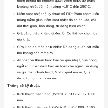
dụng phòng thí nghiệm quan trọng nhiệt độ trong
khoảng nhiệt độ môi trường +15°C đến 250°C.
Kiểm soát nhiệt độ kỹ thuật số PID: Phím chạm kiểu
màng mềm giúp kiểm soát nhiệt độ chính xác, cài
đặt thời gian, báo động, tự động hiệu chỉnh.
Giá bằng thép không dỉ đục lỗ: Có thể tuỳ chọn loại
giá khác.
Cửa kính an toàn chịu nhiệt: Dẽ dàng quan sát mẫu
mà không cần mở cửa.
An toàn và thuận tiện: Bảo vệ quá nhiệt, quá dòng,
ngắt rò rỉ điện đảm bảo an toàn cho người sử dụng
và giá điều chỉnh trượt, Motor quạt êm ái, Quạt
dừng tự động khi cửa mở.
Thông số kỹ thuật:
Kích thước bên trong (WxDxH): 700 x 700 x 1300
mm
Kích thước bên ngoài (WxDxH): 850x1000x 1860