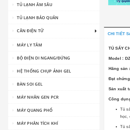
TỦ LẠNH ÂM SÂU
TỦ LẠNH BẢO QUẢN
CÂN ĐIỆN TỬ
CHI TIẾT 
MÁY LY TÂM
TỦ SẤY C
BỘ ĐIỆN DI NGANG/ĐỨNG
Model : D
Hãng sản x
HỆ THỐNG CHỤP ẢNH GEL
Đạt chứng
BÀN SOI GEL
Sản xuất t
MÁY NHÂN GEN PCR
Công dụn
Tủ sấ
MÁY QUANG PHỔ
học,
MÁY PHÂN TÍCH KHÍ
Tủ s