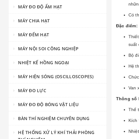
nhữn
MÁY ĐO ĐỘ ẨM HẠT
Có t
MÁY CHIA HẠT
Đặc điểm:
MÁY ĐẾM HẠT
Thiết
suất
MÁY NỘI SOI CÔNG NGHIỆP
Bộ đi
NHIỆT KẾ HỒNG NGOẠI
Hệ th
MÁY HIỆN SÓNG (OSCILLOSCOPES)
Chức
Van 
MÁY ĐO LỰC
Thông số 
MÁY ĐO ĐỘ BÓNG VẬT LIỆU
Thể t
BÀN THÍ NGHIỆM CHUYÊN DỤNG
Kích
Nhiệ
HỆ THỐNG XỬ LÝ KHÍ THẢI PHÒNG