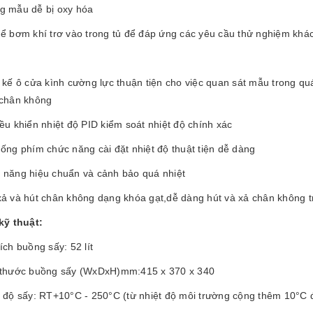
g mẫu dễ bị oxy hóa
hể bơm khí trơ vào trong tủ để đáp ứng các yêu cầu thử nghiệm khá
 kế ô cửa kình cường lực thuận tiện cho việc quan sát mẫu trong qu
 chân không
ều khiển nhiệt độ PID kiểm soát nhiệt độ chính xác
ống phím chức năng cài đặt nhiệt độ thuật tiện dễ dàng
 năng hiệu chuẩn và cảnh bảo quá nhiệt
xả và hút chân không dạng khóa gạt,dễ dàng hút và xả chân không t
kỹ thuật:
ích buồng sấy: 52 lít
 thước buồng sấy (WxDxH)mm:415 x 370 x 340
t độ sấy: RT+10°C - 250°C (từ nhiệt độ môi trường cộng thêm 10°C