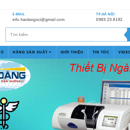
E-MAIL
TP.HÀ NỘI
info.haidangsci@gmail.com
0983.23.8192
HỦ
HÃNG SẢN XUẤT
GIỚI THIỆU
TIN TỨC
VIDE