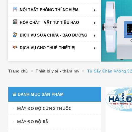
NỘI THẤT PHÒNG THÍ NGHIỆM
HÓA CHẤT - VẬT TƯ TIÊU HAO
DỊCH VỤ SỬA CHỮA - BẢO DƯỠNG
DỊCH VỤ CHO THUÊ THIẾT BỊ
Trang chủ
Thiết bị y tế - thẩm mỹ
Tủ Sấy Chân Không 52 
DANH MỤC SẢN PHẨM
MÁY ĐO ĐỘ CỨNG THUỐC
MÁY ĐO ĐỘ RÃ