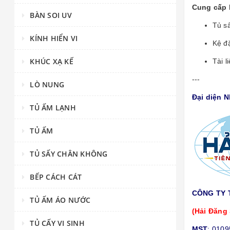
Cung cấp 
BÀN SOI UV
Tủ s
KÍNH HIỂN VI
Kệ đ
KHÚC XẠ KẾ
Tài l
---
LÒ NUNG
Đại diện 
TỦ ẤM LẠNH
TỦ ẤM
TỦ SẤY CHÂN KHÔNG
BẾP CÁCH CÁT
CÔNG TY 
TỦ ẤM ÁO NƯỚC
(Hải Đăng 
TỦ CẤY VI SINH
MST
: 010