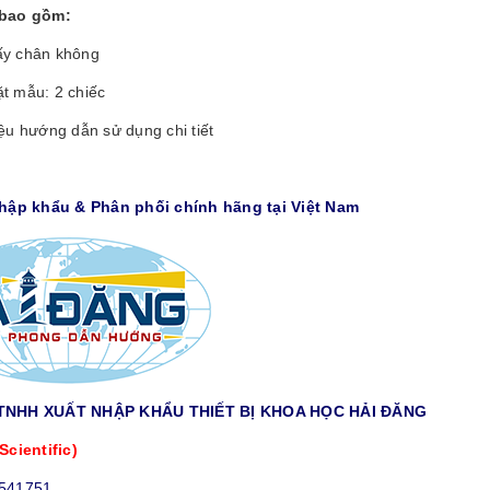
bao gồm:
ấy chân không
ặt mẫu: 2 chiếc
iệu hướng dẫn sử dụng chi tiết
Nhập khẩu & Phân phối chính hãng tại Việt Nam
TNHH XUẤT NHẬP KHẨU THIẾT BỊ KHOA HỌC HẢI ĐĂNG
Scientific)
9541751