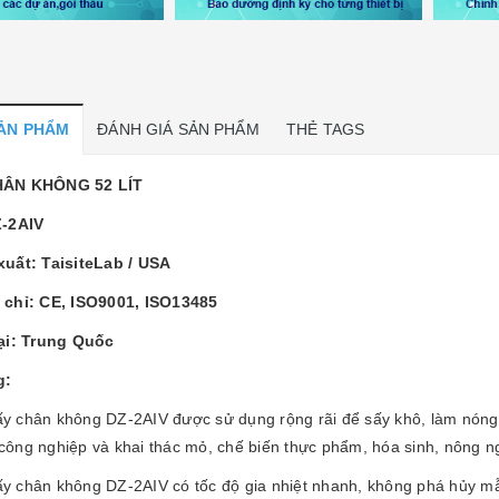
SẢN PHẨM
ĐÁNH GIÁ SẢN PHẨM
THẺ TAGS
HÂN KHÔNG 52 LÍT
Z-2AIV
uất: TaisiteLab / USA
 chỉ: CE, ISO9001, ISO13485
ại: Trung Quốc
g:
y chân không DZ-2AIV được sử dụng rộng rãi để sấy khô, làm nóng, 
 công nghiệp và khai thác mỏ, chế biến thực phẩm, hóa sinh, nông 
ấy chân không DZ-2AIV có tốc độ gia nhiệt nhanh, không phá hủy 