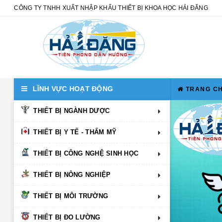
CÔNG TY TNHH XUẤT NHẬP KHẨU THIẾT BỊ KHOA HỌC HẢI ĐĂNG
LĨNH VỰC HOẠT ĐỘNG
TRANG C
THIẾT BỊ NGÀNH DƯỢC
THIẾT BỊ Y TẾ - THẨM MỸ
THIẾT BỊ CÔNG NGHỆ SINH HỌC
THIẾT BỊ NÔNG NGHIỆP
THIẾT BỊ MÔI TRƯỜNG
THIẾT BỊ ĐO LƯỜNG