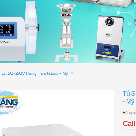
Lít DZ-2AIV Hãng TaisiteLab - Mỹ
Tủ S
- Mỹ
Hãng s
Cal