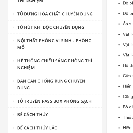
THÍ NGHIỆM
Độ ph
TỦ ĐỰNG HÓA CHẤT CHUYÊN DỤNG
Độ b
Áp s
TỦ HÚT KHÍ ĐỘC CHUYÊN DỤNG
Vật l
NỘI THẤT PHÒNG VI SINH - PHÒNG
Vật 
MỔ
Vật l
HỆ THỐNG CHIẾU SÁNG PHÒNG THÍ
Hệ th
NGHIỆM
Cửa 
BÀN CÂN CHỐNG RUNG CHUYÊN
Hiển
DỤNG
Công
TỦ TRUYỀN PASS BOX PHÒNG SẠCH
Bộ đi
BỂ CÁCH THỦY
Thiết
BỂ CÁCH THỦY LẮC
Hiển 