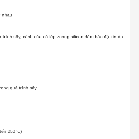
c nhau
á trình sấy, cánh cửa có lớp zoang silicon đảm bảo độ kín áp
rong quá trình sấy
 đến 250°C)