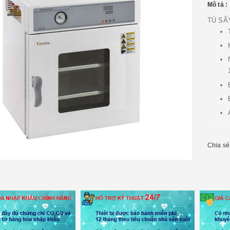
Mô tả :
TỦ SẤ
Chia sẻ