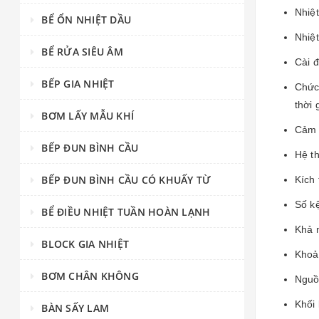
Nhiệt
BỂ ỔN NHIỆT DẦU
Nhiệt
BỂ RỬA SIÊU ÂM
Cài đ
BẾP GIA NHIỆT
Chức 
thời 
BƠM LẤY MẪU KHÍ
Cảm 
BẾP ĐUN BÌNH CẦU
Hệ t
BẾP ĐUN BÌNH CẦU CÓ KHUẤY TỪ
Kích
Số kệ
BỂ ĐIỀU NHIỆT TUẦN HOÀN LẠNH
Khả n
BLOCK GIA NHIỆT
Khoả
BƠM CHÂN KHÔNG
Nguồ
Khối
BÀN SẤY LAM