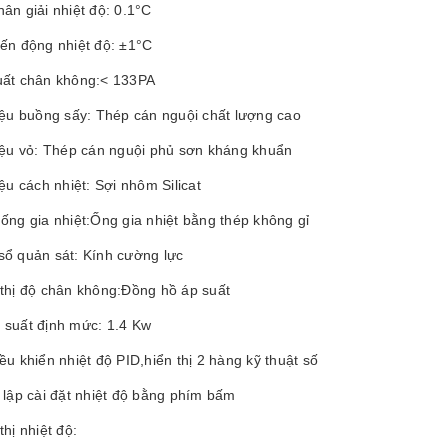
ân giải nhiệt độ: 0.1°C
iến động nhiệt độ: ±1°C
uất chân không:< 133PA
iệu buồng sấy: Thép cán nguội chất lượng cao
liệu vỏ: Thép cán nguội phủ sơn kháng khuẩn
iệu cách nhiệt: Sợi nhôm Silicat
ống gia nhiệt:Ống gia nhiệt bằng thép không gỉ
sổ quản sát: Kính cường lực
 thị độ chân không:Đồng hồ áp suất
 suất định mức: 1.4 Kw
ều khiển nhiệt độ PID,hiển thị 2 hàng kỹ thuật số
 lập cài đặt nhiệt độ bằng phím bấm
thị nhiệt độ: