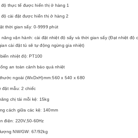
 độ thực tế được hiển thị ở hàng 1
 độ cài đặt được hiển thị ở hàng 2
ặt thời gian sấy: 0-9999 phút
năng vận hành: cài đặt nhiệt độ sấy và thời gian sấy (Đạt nhiệt độ cài
gian cài đặt tủ sẽ tự động ngừng gia nhiệt)
biến nhiệt độ: PT100
hống an toàn cảnh báo quá nhiệt
 thước ngoài (WxDxH)mm:560 x 540 x 680
 đặt mẫu: 2 chiếc
ăng chị tải mỗi kệ: 15kg
ng cách giữa các kệ: 140mm
n điện: 220V,50-60Hz
 lượng NW/GW: 67/92kg