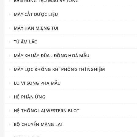
BÀN RUNG TẠO MẪU BÊ TÔNG
MÁY CẮT DƯỢC LIỆU
MÁY HÀN MIỆNG TÚI
TỦ ẤM LẮC
MÁY KHUẤY ĐŨA - ĐỒNG HOÁ MẪU
MÁY LỌC KHÔNG KHÍ PHÒNG THÍ NGHIỆM
LÒ VI SÓNG PHÁ MẪU
HỆ PHẢN ỨNG
HỆ THỐNG LAI WESTERN BLOT
BỘ CHUYỂN MÀNG LAI