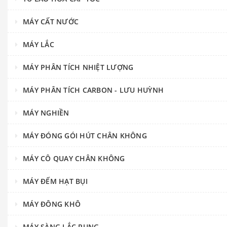
MÁY CẤT NƯỚC
MÁY LẮC
MÁY PHÂN TÍCH NHIỆT LƯỢNG
MÁY PHÂN TÍCH CARBON - LƯU HUỲNH
MÁY NGHIỀN
MÁY ĐÓNG GÓI HÚT CHÂN KHÔNG
MÁY CÔ QUAY CHÂN KHÔNG
MÁY ĐẾM HẠT BỤI
MÁY ĐÔNG KHÔ
MÁY SÀNG LẮC RUNG