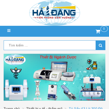
0
Trang chủ
Thiết bị y tế - thẩm mỹ
Tủ Sấy 43 Lít 300 Độ