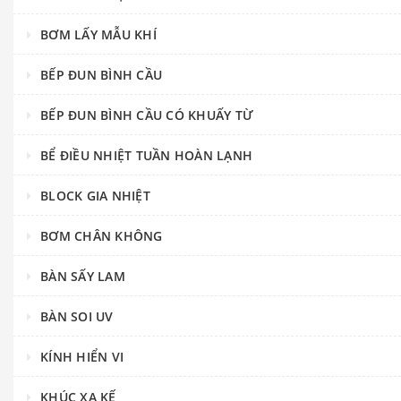
BƠM LẤY MẪU KHÍ
BẾP ĐUN BÌNH CẦU
BẾP ĐUN BÌNH CẦU CÓ KHUẤY TỪ
BỂ ĐIỀU NHIỆT TUẦN HOÀN LẠNH
BLOCK GIA NHIỆT
BƠM CHÂN KHÔNG
BÀN SẤY LAM
BÀN SOI UV
KÍNH HIỂN VI
KHÚC XẠ KẾ