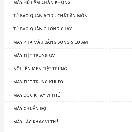
MÁY HÚT ẨM CHÂN KHÔNG
TỦ BẢO QUẢN ACID - CHẤT ĂN MÒN
TỦ BẢO QUẢN CHỐNG CHÁY
MÁY PHÁ MẪU BẰNG SÓNG SIÊU ÂM
MÁY TIỆT TRÙNG UV
NỒI LÊN MEN TIỆT TRÙNG
MÁY TIỆT TRÙNG KHÍ EO
MÁY ĐỌC KHAY VI THỂ
MÁY CHUẨN ĐỘ
MÁY LẮC KHAY VI THỂ