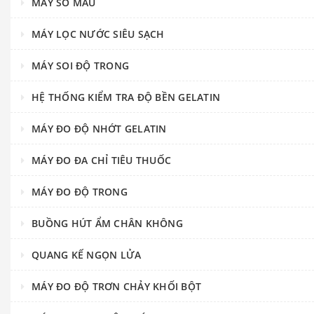
MÁY SO MÀU
MÁY LỌC NƯỚC SIÊU SẠCH
MÁY SOI ĐỘ TRONG
HỆ THỐNG KIỂM TRA ĐỘ BỀN GELATIN
MÁY ĐO ĐỘ NHỚT GELATIN
MÁY ĐO ĐA CHỈ TIÊU THUỐC
MÁY ĐO ĐỘ TRONG
BUỒNG HÚT ẨM CHÂN KHÔNG
QUANG KẾ NGỌN LỬA
MÁY ĐO ĐỘ TRƠN CHẢY KHỐI BỘT