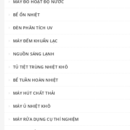
MÁY ĐO HOẠT ĐỘ NƯỚC
BỂ ỔN NHIỆT
ĐÈN PHÂN TÍCH UV
MÁY ĐẾM KHUẨN LẠC
NGUỒN SÁNG LẠNH
TỦ TIỆT TRÙNG NHIỆT KHÔ
BỂ TUẦN HOÀN NHIỆT
MÁY HÚT CHẤT THẢI
MÁY Ủ NHIỆT KHÔ
MÁY RỬA DỤNG CỤ THÍ NGHIỆM