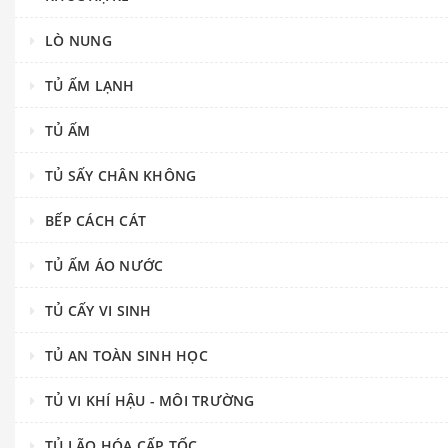
LÒ NUNG
TỦ ẤM LẠNH
TỦ ẤM
TỦ SẤY CHÂN KHÔNG
BẾP CÁCH CÁT
TỦ ẤM ÁO NƯỚC
TỦ CẤY VI SINH
TỦ AN TOÀN SINH HỌC
TỦ VI KHÍ HẬU - MÔI TRƯỜNG
TỦ LÃO HÓA CẤP TỐC