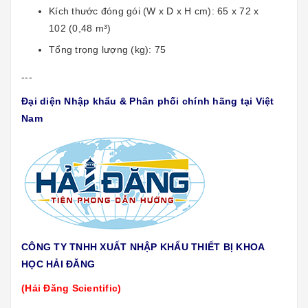
Kích thước đóng gói (W x D x H cm): 65 x 72 x
102 (0,48 m³)
Tổng trọng lượng (kg): 75
---
Đại diện Nhập khẩu & Phân phối chính hãng tại Việt
Nam
CÔNG TY TNHH XUẤT NHẬP KHẨU THIẾT BỊ KHOA
HỌC HẢI ĐĂNG
(Hải Đăng Scientific)