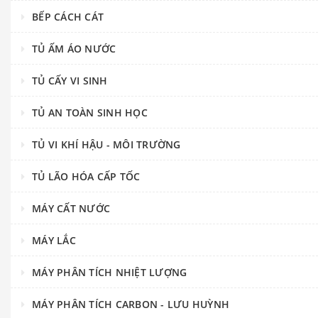
BẾP CÁCH CÁT
TỦ ẤM ÁO NƯỚC
TỦ CẤY VI SINH
TỦ AN TOÀN SINH HỌC
TỦ VI KHÍ HẬU - MÔI TRƯỜNG
TỦ LÃO HÓA CẤP TỐC
MÁY CẤT NƯỚC
MÁY LẮC
MÁY PHÂN TÍCH NHIỆT LƯỢNG
MÁY PHÂN TÍCH CARBON - LƯU HUỲNH