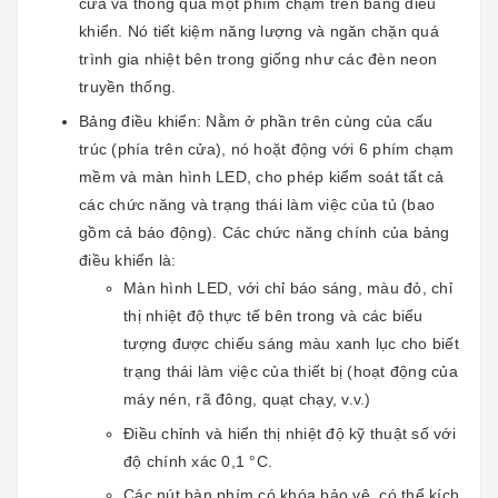
cửa và thông qua một phím chạm trên bảng điều
khiển. Nó tiết kiệm năng lượng và ngăn chặn quá
trình gia nhiệt bên trong giống như các đèn neon
truyền thống.
Bảng điều khiển: Nằm ở phần trên cùng của cấu
trúc (phía trên cửa), nó hoặt động với 6 phím chạm
mềm và màn hình LED, cho phép kiểm soát tất cả
các chức năng và trạng thái làm việc của tủ (bao
gồm cả báo động). Các chức năng chính của bảng
điều khiển là:
Màn hình LED, với chỉ báo sáng, màu đỏ, chỉ
thị nhiệt độ thực tế bên trong và các biểu
tượng được chiếu sáng màu xanh lục cho biết
trạng thái làm việc của thiết bị (hoạt động của
máy nén, rã đông, quạt chạy, v.v.)
Điều chỉnh và hiển thị nhiệt độ kỹ thuật số với
độ chính xác 0,1 °C.
Các nút bàn phím có khóa bảo vệ, có thể kích