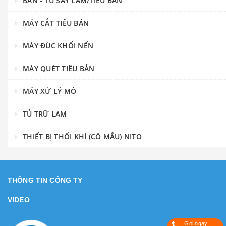
BÀN - TỦ SẤY LAM/TIÊU BẢN
MÁY CẮT TIÊU BẢN
MÁY ĐÚC KHỐI NẾN
MÁY QUÉT TIÊU BẢN
MÁY XỬ LÝ MÔ
TỦ TRỮ LAM
THIẾT BỊ THỔI KHÍ (CÔ MẪU) NITO
THÔNG TIN CÔNG TY
VIDEO
Gọi ngay