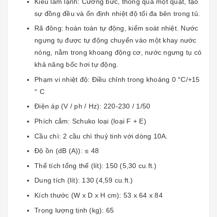
Kiểu làm lạnh: Cưỡng bức, thông qua một quạt, tạo
sự đồng đều và ổn định nhiệt độ tối đa bên trong tủ.
Rã đông: hoàn toàn tự động, kiểm soát nhiệt. Nước
ngưng tụ được tự động chuyển vào một khay nước
nóng, nằm trong khoang động cơ, nước ngưng tụ có
khả năng bốc hơi tự động.
Phạm vi nhiệt độ: Điều chỉnh trong khoảng 0 °C/+15
° C
Điện áp (V / ph / Hz): 220-230 / 1/50
Phích cắm: Schuko loại (loại F + E)
Cầu chì: 2 cầu chì thuỷ tinh với dòng 10A.
Độ ồn (dB (A)): ≤ 48
Thể tích tổng thể (lít): 150 (5,30 cu.ft.)
Dung tích (lít): 130 (4,59 cu.ft.)
Kích thước (W x D x H cm): 53 x 64 x 84
Trọng lượng tịnh (kg): 65