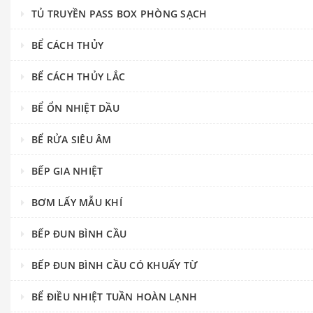
TỦ TRUYỀN PASS BOX PHÒNG SẠCH
BỂ CÁCH THỦY
BỂ CÁCH THỦY LẮC
BỂ ỔN NHIỆT DẦU
BỂ RỬA SIÊU ÂM
BẾP GIA NHIỆT
BƠM LẤY MẪU KHÍ
BẾP ĐUN BÌNH CẦU
BẾP ĐUN BÌNH CẦU CÓ KHUẤY TỪ
BỂ ĐIỀU NHIỆT TUẦN HOÀN LẠNH