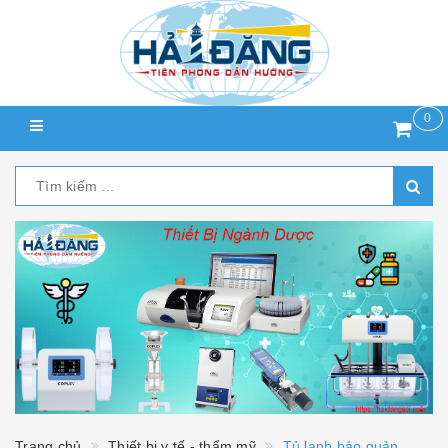
0
Trang chủ
Thiết bị y tế - thẩm mỹ
Tủ lạnh bảo quản