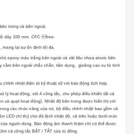
 bên trong và bên ngoài.
ới độ dày 100 mm. CFC free.
 mang lại sự ổn định tối đa.
phủ epoxy màu trắng bên ngoài và vật liệu nhựa atoxic bên
ay cầm bên ngoài chắc chắn, tiện dụng, gioăng cao su từ tính
chỉnh nhiệt điện tử kỹ thuật số với báo động tích hợp.
xử lý hoạt động, với 4 công tắc, cho phép điều khiển tất cả
én và quạt hoạt động). Nhiệt độ bên trong được hiển thị với
Trong các chức năng của nó, bộ điều chỉnh nhiệt bao gồm cả
m LED chỉ thị) cho độ lệch nhiệt độ, cả trên hoặc dưới mức
ầu của người dùng. Báo động âm thanh thậm chí có thể được
o gồm cả công tắc BẬT / TẮT của tủ đông.