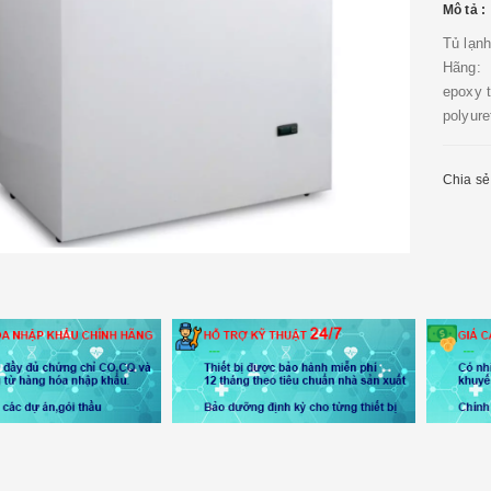
Mô tả :
Tủ lạn
Hãng: 
epoxy t
polyure
Chia sẻ