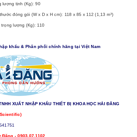
 lượng tịnh (Kg): 90
thước đóng gói (W x D x H cm): 118 x 85 x 112 (1,13 m³)
 trọng lượng (Kg): 110
Nhập khẩu & Phân phối chính hãng tại Việt Nam
TNHH XUẤT NHẬP KHẨU THIẾT BỊ KHOA HỌC HẢI ĐĂNG
Scientific)
9541751
r.Đăng - 0903.07.1102