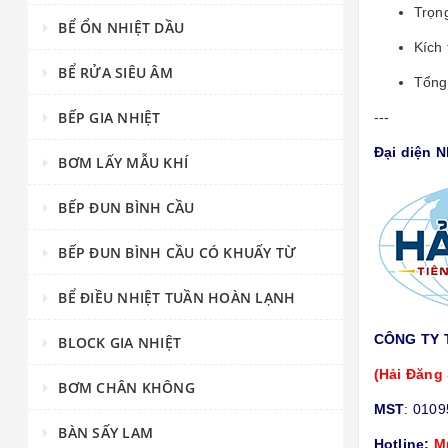
Trọng
BỂ ỔN NHIỆT DẦU
Kích 
BỂ RỬA SIÊU ÂM
Tổng
BẾP GIA NHIỆT
---
Đại diện 
BƠM LẤY MẪU KHÍ
BẾP ĐUN BÌNH CẦU
BẾP ĐUN BÌNH CẦU CÓ KHUẤY TỪ
BỂ ĐIỀU NHIỆT TUẦN HOÀN LẠNH
CÔNG TY 
BLOCK GIA NHIỆT
(Hải Đăng 
BƠM CHÂN KHÔNG
MST
: 010
BÀN SẤY LAM
Hotline:
M