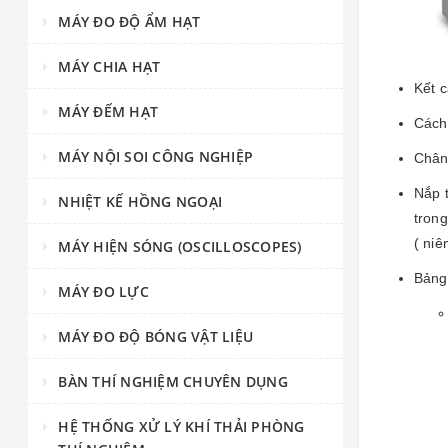
MÁY ĐO ĐỘ ẨM HẠT
MÁY CHIA HẠT
Kết c
MÁY ĐẾM HẠT
Cách 
MÁY NỘI SOI CÔNG NGHIỆP
Chân 
Nắp t
NHIỆT KẾ HỒNG NGOẠI
trong
( ni
MÁY HIỆN SÓNG (OSCILLOSCOPES)
Bảng 
MÁY ĐO LỰC
MÁY ĐO ĐỘ BÓNG VẬT LIỆU
BÀN THÍ NGHIỆM CHUYÊN DỤNG
HỆ THỐNG XỬ LÝ KHÍ THẢI PHÒNG