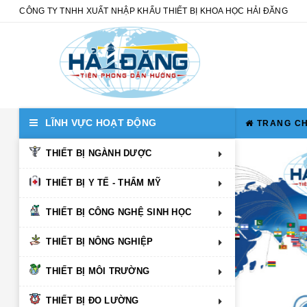
CÔNG TY TNHH XUẤT NHẬP KHẨU THIẾT BỊ KHOA HỌC HẢI ĐĂNG
LĨNH VỰC HOẠT ĐỘNG
TRANG C
THIẾT BỊ NGÀNH DƯỢC
THIẾT BỊ Y TẾ - THẨM MỸ
THIẾT BỊ CÔNG NGHỆ SINH HỌC
THIẾT BỊ NÔNG NGHIỆP
THIẾT BỊ MÔI TRƯỜNG
THIẾT BỊ ĐO LƯỜNG