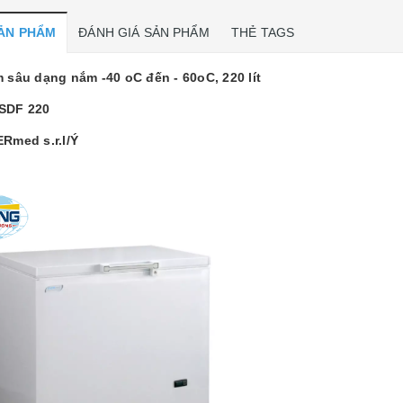
SẢN PHẨM
ĐÁNH GIÁ SẢN PHẨM
THẺ TAGS
 sâu dạng nắm -40 oC đến - 60oC, 220 lít
SDF 220
Rmed s.r.l/Ý