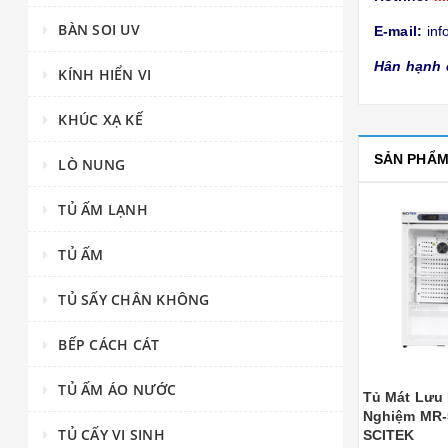
BÀN SOI UV
E-mail:
inf
Hân hạnh 
KÍNH HIỂN VI
KHÚC XẠ KẾ
SẢN PHẨ
LÒ NUNG
TỦ ẤM LẠNH
TỦ ẤM
TỦ SẤY CHÂN KHÔNG
BẾP CÁCH CÁT
TỦ ẤM ÁO NƯỚC
Tủ Mát Lưu Mẫu Phòng Thí
Tủ Lạnh B
Nghiệm MR-5V100 Hãng
Dược Phẩ
TỦ CẤY VI SINH
SCITEK
SCITEK