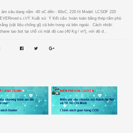
h âm sâu dạng nắm -40 oC đến - 60oC, 220 lít Model: LCSDF 220
EVERmed s.r.l/Ý Xuất xứ: Ý Kết cấu: hoàn toàn bằng thép tấm phủ
rắng (vật liệu chống gỉ) cả bên trong và bên ngoài. Cách nhiệt:
thane tạo bọt tại chỗ có mật độ cao (40 Kg / m³), ​​với độ d...
: