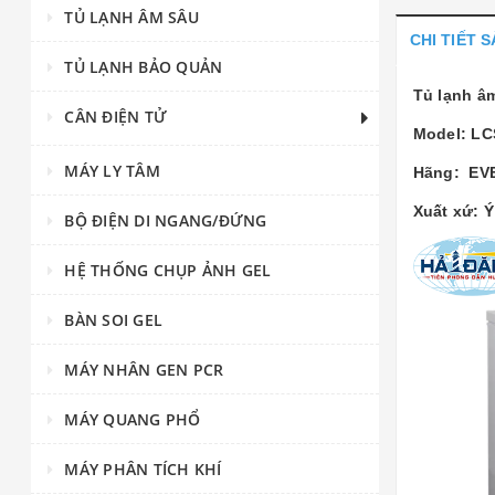
TỦ LẠNH ÂM SÂU
CHI TIẾT 
TỦ LẠNH BẢO QUẢN
Tủ lạnh âm
CÂN ĐIỆN TỬ
Model: LC
MÁY LY TÂM
Hãng: EVE
Xuất xứ: Ý
BỘ ĐIỆN DI NGANG/ĐỨNG
HỆ THỐNG CHỤP ẢNH GEL
BÀN SOI GEL
MÁY NHÂN GEN PCR
MÁY QUANG PHỔ
MÁY PHÂN TÍCH KHÍ