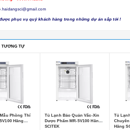
o.haidangsci@gmail.com
được phục vụ quý khách hàng trong những dự án sắp tới !
M TƯƠNG TỰ
ảo Quản Vắc-Xin
Tủ Lạnh Lưu Mẫu Thức Ăn
Tủ Lạ
m MR-5V100 Hãng
Chuyên Dụng MR-5V100
Độ C,
Hãng SCITEK
SCITE