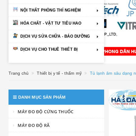
NỘI THẤT PHÒNG THÍ NGHIỆM
HÓA CHẤT - VẬT TƯ TIÊU HAO
DỊCH VỤ SỬA CHỮA - BẢO DƯỠNG
DỊCH VỤ CHO THUÊ THIẾT BỊ
Trang chủ
Thiết bị y tế - thẩm mỹ
Tủ lạnh âm sâu dạng 
DANH MỤC SẢN PHẨM
MÁY ĐO ĐỘ CỨNG THUỐC
MÁY ĐO ĐỘ RÃ