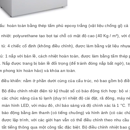
ấu: hoàn toàn bằng thép tấm phủ epoxy trắng (vật liệu chống gỉ) cả
nhiệt: polyurethane tạo bọt tại chỗ có mật độ cao (40 Kg / m³), ​​v
tủ: 4 chiếc cố định (không điều chỉnh), được làm bằng vật liệu nhựa,
ủ: 1 nắp với bản lề, cách nhiệt hoàn toàn, được làm bằng tấm thép 
. Nắp được trang bị bản lề đối trọng (để tránh đóng nắp bất ngờ), t
êm phong kín hoàn hảo) và khóa an toàn.
điều khiển: nằm ở phần dưới cùng của cấu trúc, nó bao gồm bộ điều 
Bộ điều chỉnh nhiệt điện tử kỹ thuật số có báo động tích hợp: bộ vi 
các chức năng của tủ lạnh (duy trì nhiệt độ cài đặt, rã đông, máy n
màn hình LED, với màu đỏ, chỉ báo sáng và độ chính xác là 1 °C. 
báo động bằng âm thanh (có tiếng chuông) và hình ảnh (có các chấ
được lập trình, với các giới hạn vẫn có thể điều chỉnh theo nhu c
tắt tiếng thông qua một công tắc đặc biệt. Bộ điều chỉnh nhiệt ba