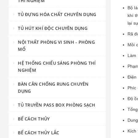
THÍ NGHIỆM
Bộ là
TỦ ĐỰNG HÓA CHẤT CHUYÊN DỤNG
khí t
lại s
TỦ HÚT KHÍ ĐỘC CHUYÊN DỤNG
Rã đ
NỘI THẤT PHÒNG VI SINH - PHÒNG
Môi 
MỔ
Làm l
HỆ THỐNG CHIẾU SÁNG PHÒNG THÍ
Phạm 
NGHIỆM
Điện 
BÀN CÂN CHỐNG RUNG CHUYÊN
Phíc
DỤNG
Độ ồn
TỦ TRUYỀN PASS BOX PHÒNG SẠCH
Tổng 
BỂ CÁCH THỦY
Dung 
Kích 
BỂ CÁCH THỦY LẮC