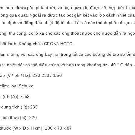
m lạnh: được gắn phía dưới, với bộ ngưng tụ được kết hợp bởi 1 máy
hông qua quạt. Ngoài ra được tạo bọt gắn kết vào lớp cách nhiệt của
ự ổn định và đồng đều nhiệt độ tối đa. Tất cả các thành phần được s
ông: thủ công, có lỗ xả cho các ống thoát nước cho nước dẫn ra ngo
chất lạnh: Không chứa CFC và HCFC.
ạnh: tĩnh, với các ống bay hơi trong tất cả các buồng để tạo sự ổn đ
vi nhiệt độ: có thể điều chỉnh vô hạn trong khoảng từ - 40 ° C đến 
áp (V / ph / Hz): 220-230 / 1/50
 cắm: loại Schuko
 (dB (A)): ≤ 52
dung tích (lít): 235
tích thực (lít): 220
thước (W x D x H cm): 106 x 73 x 87