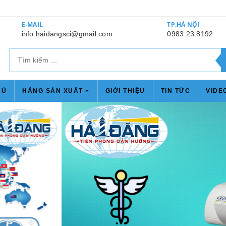
E-MAIL
TP.HÀ NỘI
info.haidangsci@gmail.com
0983.23.8192
HỦ
HÃNG SẢN XUẤT
GIỚI THIỆU
TIN TỨC
VIDE