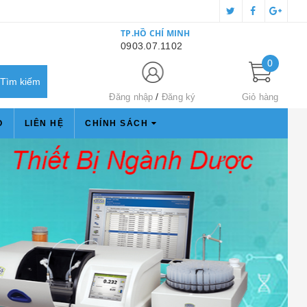
TP.HỒ CHÍ MINH
0903.07.1102
0
Đăng nhập
Đăng ký
Giỏ hàng
O
LIÊN HỆ
CHÍNH SÁCH