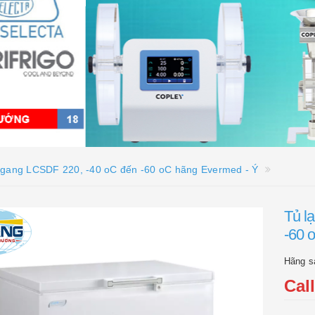
ngang LCSDF 220, -40 oC đến -60 oC hãng Evermed - Ý
Tủ l
-60 
Hãng s
Cal