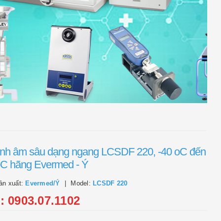
ạnh âm sâu dạng ngang LCSDF 220, -40 oC đến
oC hãng Evermed - Ý
ản xuất:
Evermed/Ý
Model:
LCSDF 220
l: 0903.07.1102