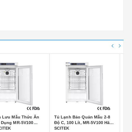
nh Bảo Quản Mẫu 2-8
Tủ Lạnh Lưu Mẫu Thức Ăn
T
 100 Lít, MR-5V100 Hãng
Chuyên Dụng MR-5V60 Hãng
M
K
SCITEK