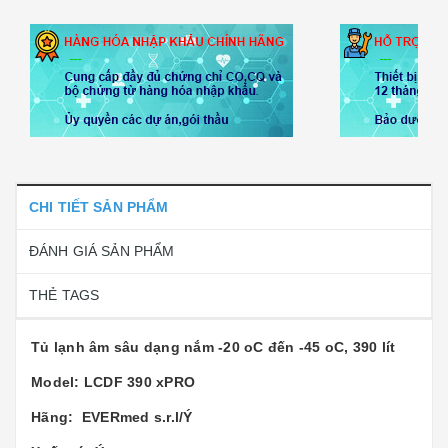
CHI TIẾT SẢN PHẨM
ĐÁNH GIÁ SẢN PHẨM
THẺ TAGS
Tủ lạnh âm sâu dạng nắm -20 oC đến -45 oC, 390 lít
Model: LCDF 390 xPRO
Hãng: EVERmed s.r.l/Ý