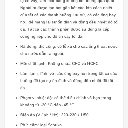
tụ có vây, làm mát bằng không khí thông qua quạt.
Ngoài ra được tạo bọt gắn kết vào lớp cách nhiệt
của tất cả các thành buồng lưu trữ, có các ống bay
hơi, để mang lại sự ổn định và đồng đều nhiệt độ tối
đa. Tất cả các thành phần được sử dụng là cấp
công nghiệp cho độ tin cậy tối đa.
Rã đông: thủ công, có lỗ xả cho các ống thoát nước
cho nước dẫn ra ngoài.
Môi chất lạnh: Không chứa CFC và HCFC.
Làm lạnh: tĩnh, với các ống bay hơi trong tất cả các
buồng để tạo sự ổn định và đồng đều nhiệt độ tối
đa.
Phạm vi nhiệt độ: có thể điều chỉnh vô hạn trong
khoảng từ -20 °C đến -45 °C
Điện áp (V / ph / Hz): 220-230 / 1/50
Phíc cắm: loại Schuko