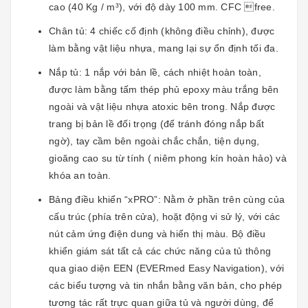
cao (40 Kg / m³), ​​với độ dày 100 mm. CFC free.
Chân tủ: 4 chiếc cố định (không điều chỉnh), được
làm bằng vật liệu nhựa, mang lại sự ổn định tối đa.
Nắp tủ: 1 nắp với bản lề, cách nhiệt hoàn toàn,
được làm bằng tấm thép phủ epoxy màu trắng bên
ngoài và vật liệu nhựa atoxic bên trong. Nắp được
trang bị bản lề đối trọng (để tránh đóng nắp bất
ngờ), tay cầm bên ngoài chắc chắn, tiện dụng,
gioăng cao su từ tính ( niêm phong kín hoàn hảo) và
khóa an toàn.
Bảng điều khiển “xPRO”: Nằm ở phần trên cùng của
cấu trúc (phía trên cửa), hoặt động vi sử lý, với các
nút cảm ứng điện dung và hiển thị màu. Bộ điều
khiển giám sát tất cả các chức năng của tủ thông
qua giao diện EEN (EVERmed Easy Navigation), với
các biểu tượng và tin nhắn bằng văn bản, cho phép
tương tác rất trực quan giữa tủ và người dùng, để