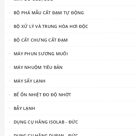
BỘ PHÁ MẪU CẤT ĐẠM TỰ ĐỘNG
BỘ XỬ LÝ VÀ TRUNG HÒA HƠI ĐỘC
BỘ CẤT CHƯNG CẤT ĐẠM
MÁY PHUN SƯƠNG MUỐI
MÁY NHUỘM TIÊU BẢN
MÁY SẤY LẠNH
BỂ ỔN NHIỆT ĐO ĐỘ NHỚT
BẪY LẠNH
DỤNG CỤ HÃNG ISOLAB - ĐỨC
DỤNG CỤ HÃNG DURAN - ĐỨC