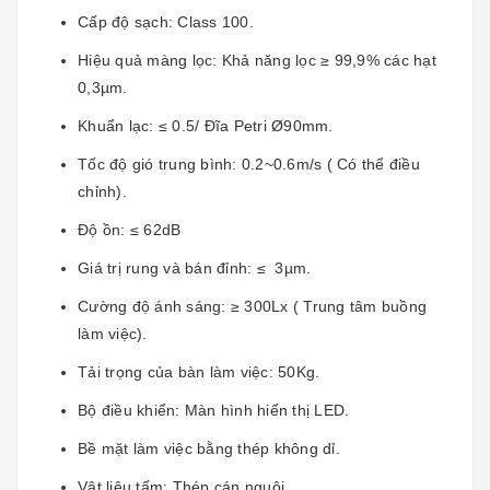
Cấp độ sạch: Class 100.
Hiệu quả màng lọc: Khả năng lọc ≥ 99,9% các hạt
0,3µm.
Khuẩn lạc: ≤ 0.5/ Đĩa Petri Ø90mm.
Tốc độ gió trung bình: 0.2~0.6m/s ( Có thể điều
chỉnh).
Độ ồn: ≤ 62dB
Giá trị rung và bán đỉnh: ≤ 3µm.
Cường độ ánh sáng: ≥ 300Lx ( Trung tâm buồng
làm việc).
Tải trọng của bàn làm việc: 50Kg.
Bộ điều khiển: Màn hình hiển thị LED.
Bề mặt làm việc bằng thép không dỉ.
Vật liệu tấm: Thép cán nguội.