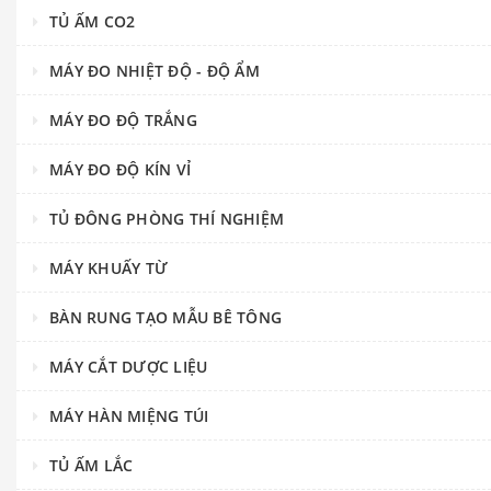
TỦ ẤM CO2
MÁY ĐO NHIỆT ĐỘ - ĐỘ ẨM
MÁY ĐO ĐỘ TRẮNG
MÁY ĐO ĐỘ KÍN VỈ
TỦ ĐÔNG PHÒNG THÍ NGHIỆM
MÁY KHUẤY TỪ
BÀN RUNG TẠO MẪU BÊ TÔNG
MÁY CẮT DƯỢC LIỆU
MÁY HÀN MIỆNG TÚI
TỦ ẤM LẮC