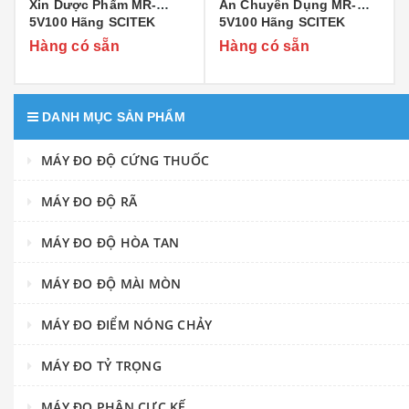
Xin Dược Phẩm MR-
Ăn Chuyên Dụng MR-
5V100 Hãng SCITEK
5V100 Hãng SCITEK
Hàng có sẵn
Hàng có sẵn
DANH MỤC SẢN PHẨM
MÁY ĐO ĐỘ CỨNG THUỐC
MÁY ĐO ĐỘ RÃ
MÁY ĐO ĐỘ HÒA TAN
MÁY ĐO ĐỘ MÀI MÒN
MÁY ĐO ĐIỂM NÓNG CHẢY
MÁY ĐO TỶ TRỌNG
MÁY ĐO PHÂN CỰC KẾ