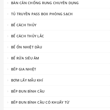
BÀN CÂN CHỐNG RUNG CHUYÊN DỤNG
TỦ TRUYỀN PASS BOX PHÒNG SẠCH
BỂ CÁCH THỦY
BỂ CÁCH THỦY LẮC
BỂ ỔN NHIỆT DẦU
BỂ RỬA SIÊU ÂM
BẾP GIA NHIỆT
BƠM LẤY MẪU KHÍ
BẾP ĐUN BÌNH CẦU
BẾP ĐUN BÌNH CẦU CÓ KHUẤY TỪ