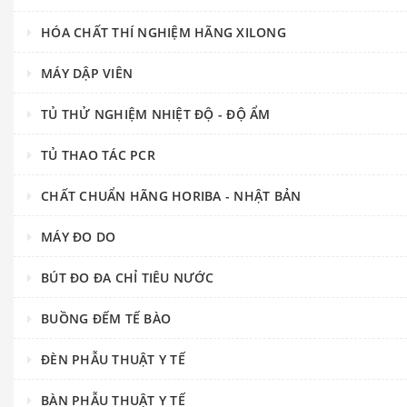
HÓA CHẤT THÍ NGHIỆM HÃNG XILONG
MÁY DẬP VIÊN
TỦ THỬ NGHIỆM NHIỆT ĐỘ - ĐỘ ẨM
TỦ THAO TÁC PCR
CHẤT CHUẨN HÃNG HORIBA - NHẬT BẢN
MÁY ĐO DO
BÚT ĐO ĐA CHỈ TIÊU NƯỚC
BUỒNG ĐẾM TẾ BÀO
ĐÈN PHẪU THUẬT Y TẾ
BÀN PHẪU THUẬT Y TẾ