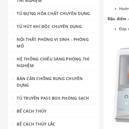
THÍ NGHIỆM
Hướn
TỦ ĐỰNG HÓA CHẤT CHUYÊN DỤNG
Đặc điểm 
TỦ HÚT KHÍ ĐỘC CHUYÊN DỤNG
Đáp 
NỘI THẤT PHÒNG VI SINH - PHÒNG
MỔ
HỆ THỐNG CHIẾU SÁNG PHÒNG THÍ
NGHIỆM
BÀN CÂN CHỐNG RUNG CHUYÊN
DỤNG
TỦ TRUYỀN PASS BOX PHÒNG SẠCH
BỂ CÁCH THỦY
BỂ CÁCH THỦY LẮC