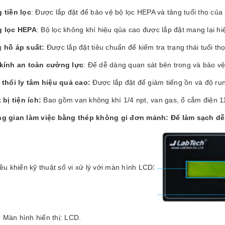
 tiền lọc
: Được lắp đặt để bảo vệ bộ lọc HEPA và tăng tuổi thọ của
 lọc HEPA
: Bộ lọc không khí hiệu qủa cao được lắp đặt mang lại h
 hồ áp suất:
Được lắp đặt tiêu chuẩn để kiểm tra trạng thái tuổi thọ
kính an toàn cường lực
: Để dễ dàng quan sát bên trong và bảo vệ 
 thổi ly tâm hiệu quả cao:
Được lắp đặt để giảm tiếng ồn và độ ru
 bị tiện ích:
Bao gồm van không khí 1/4 npt, van gas, ổ cắm điện 1
g gian làm việc bằng thép không gỉ đơn mảnh: Để làm sạch dễ
:
ều khiển kỹ thuật số vi xử lý với màn hình LCD
Màn hình hiển thị: LCD.