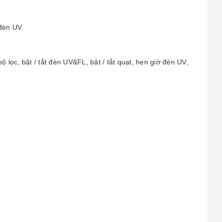
 đèn UV.
ộ lọc, bật / tắt đèn UV&FL, bật / tắt quạt, hẹn giờ đèn UV,