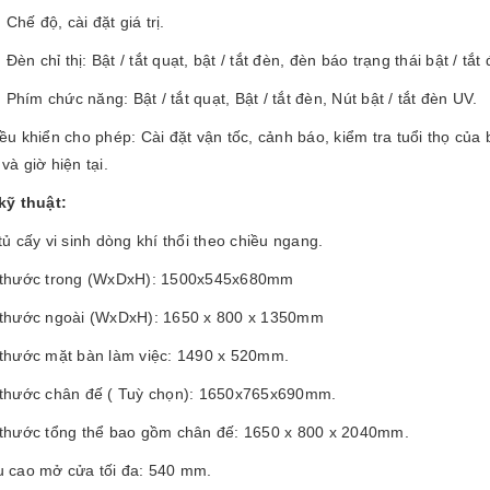
Chế độ, cài đặt giá trị.
Đèn chỉ thị: Bật / tắt quạt, bật / tắt đèn, đèn báo trạng thái bật / tắt
Phím chức năng: Bật / tắt quạt, Bật / tắt đèn, Nút bật / tắt đèn UV.
ều khiển cho phép: Cài đặt vận tốc, cảnh báo, kiểm tra tuổi thọ của b
và giờ hiện tại.
kỹ thuật:
tủ cấy vi sinh dòng khí thổi theo chiều ngang.
 thước trong (WxDxH): 1500x545x680mm
 thước ngoài (WxDxH): 1650 x 800 x 1350mm
 thước mặt bàn làm việc: 1490 x 520mm.
 thước chân đế ( Tuỳ chọn): 1650x765x690mm.
 thước tổng thể bao gồm chân đế: 1650 x 800 x 2040mm.
u cao mở cửa tối đa: 540 mm.