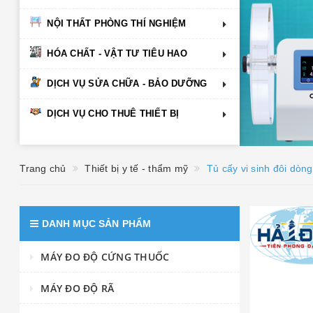
NỘI THẤT PHÒNG THÍ NGHIỆM
HÓA CHẤT - VẬT TƯ TIÊU HAO
DỊCH VỤ SỬA CHỮA - BẢO DƯỠNG
DỊCH VỤ CHO THUÊ THIẾT BỊ
Trang chủ
Thiết bị y tế - thẩm mỹ
Tủ cấy vi sinh đôi dò
DANH MỤC SẢN PHẨM
MÁY ĐO ĐỘ CỨNG THUỐC
MÁY ĐO ĐỘ RÃ