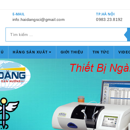
E-MAIL
TP.HÀ NỘI
info.haidangsci@gmail.com
0983.23.8192
HỦ
HÃNG SẢN XUẤT
GIỚI THIỆU
TIN TỨC
VIDE