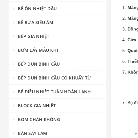
Màng
BỂ ỔN NHIỆT DẦU
Màng
BỂ RỬA SIÊU ÂM
Đồng
BẾP GIA NHIỆT
Cửa 
BƠM LẤY MẪU KHÍ
Quạt
Thiết
BẾP ĐUN BÌNH CẦU
Khôn
BẾP ĐUN BÌNH CẦU CÓ KHUẤY TỪ
BỂ ĐIỀU NHIỆT TUẦN HOÀN LẠNH
Bộ đi
BLOCK GIA NHIỆT
BƠM CHÂN KHÔNG
BÀN SẤY LAM