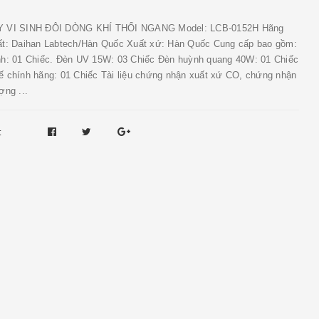
 VI SINH ĐÔI DÒNG KHÍ THỔI NGANG Model: LCB-0152H Hãng
ất: Daihan Labtech/Hàn Quốc Xuất xứ: Hàn Quốc Cung cấp bao gồm:
nh: 01 Chiếc. Đèn UV 15W: 03 Chiếc Đèn huỳnh quang 40W: 01 Chiếc
ế chính hãng: 01 Chiếc Tài liệu chứng nhận xuất xứ CO, chứng nhận
ợng ...
: