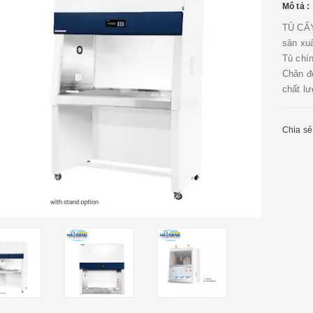
Mô tả :
TỦ CẤY
sản xu
Tủ chí
Chân đ
chất lư
Chia sẻ