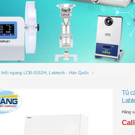
ng thổi ngang LCB-0152H, Labtech - Hàn Quốc
Tủ c
Labt
Hãng s
Cal