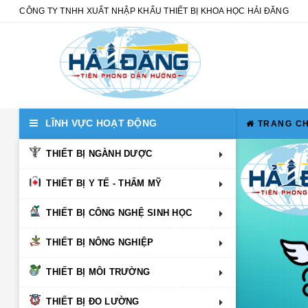
CÔNG TY TNHH XUẤT NHẬP KHẨU THIẾT BỊ KHOA HỌC HẢI ĐĂNG
LĨNH VỰC HOẠT ĐỘNG
TRANG C
THIẾT BỊ NGÀNH DƯỢC
THIẾT BỊ Y TẾ - THẨM MỸ
THIẾT BỊ CÔNG NGHỆ SINH HỌC
THIẾT BỊ NÔNG NGHIỆP
THIẾT BỊ MÔI TRƯỜNG
THIẾT BỊ ĐO LƯỜNG