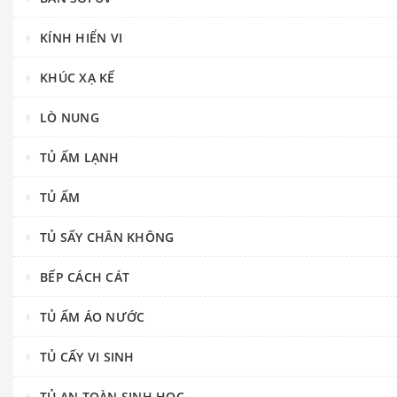
KÍNH HIỂN VI
KHÚC XẠ KẾ
LÒ NUNG
TỦ ẤM LẠNH
TỦ ẤM
TỦ SẤY CHÂN KHÔNG
BẾP CÁCH CÁT
TỦ ẤM ÁO NƯỚC
TỦ CẤY VI SINH
TỦ AN TOÀN SINH HỌC