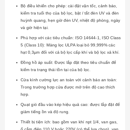
Bộ điều khiển cho phép: cài đặt vận tốc, cảnh báo,
kiểm tra tuổi thọ của bộ lọc, bật / tắt đèn UV và đèn
huỳnh quang, hẹn giờ đèn UV, nhiệt độ phòng, ngày
và giờ hiện tại.
Phù hợp với các tiêu chuẩn: ISO 14644-1, ISO Class
5 (Class 10): Màng lọc ULPA loại bỏ 99,999% các
hạt 0,3µm đối với cả bộ lọc cấp khí và bộ lọc xả khí.
Đồng hồ áp suất: Được lắp đặt theo tiêu chuẩn để
kiểm tra trạng thái tồn tại của bộ lọc.
Cửa kính cường lực an toàn với cảnh báo an toàn:
Trong trường hợp cửa được mở trên độ cao thích
hợp.
Quạt gió đầu vào kép hiệu quả cao: được lắp đặt để
giảm tiếng ồn và độ rung.
Thiết bị tiện ích: bao gồm van khí npt 1/4, van gas,
ổ cắm điện 110 V hoặc 220V (có thể lựa chọn), van