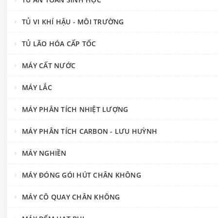
TỦ VI KHÍ HẬU - MÔI TRƯỜNG
TỦ LÃO HÓA CẤP TỐC
MÁY CẤT NƯỚC
MÁY LẮC
MÁY PHÂN TÍCH NHIỆT LƯỢNG
MÁY PHÂN TÍCH CARBON - LƯU HUỲNH
MÁY NGHIỀN
MÁY ĐÓNG GÓI HÚT CHÂN KHÔNG
MÁY CÔ QUAY CHÂN KHÔNG