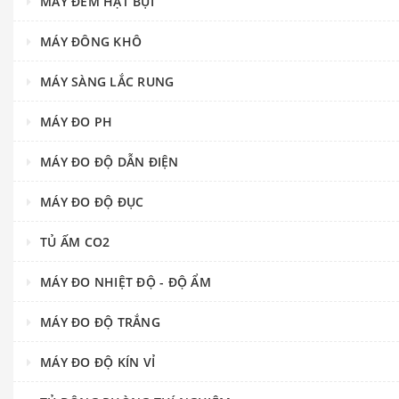
MÁY ĐẾM HẠT BỤI
MÁY ĐÔNG KHÔ
MÁY SÀNG LẮC RUNG
MÁY ĐO PH
MÁY ĐO ĐỘ DẪN ĐIỆN
MÁY ĐO ĐỘ ĐỤC
TỦ ẤM CO2
MÁY ĐO NHIỆT ĐỘ - ĐỘ ẨM
MÁY ĐO ĐỘ TRẮNG
MÁY ĐO ĐỘ KÍN VỈ