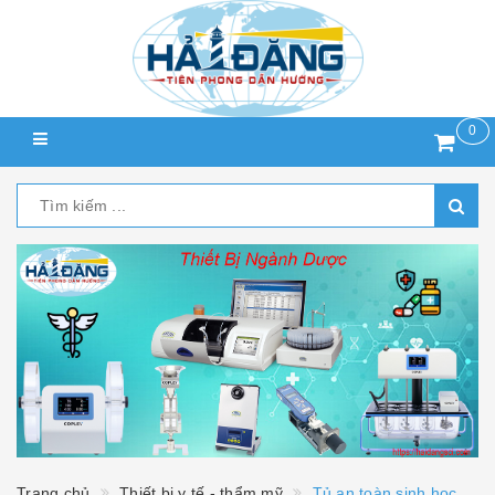
0
Trang chủ
Thiết bị y tế - thẩm mỹ
Tủ an toàn sinh học