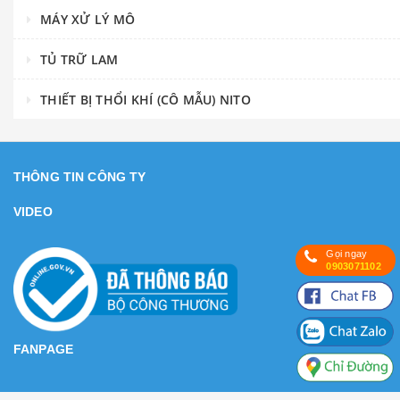
MÁY XỬ LÝ MÔ
TỦ TRỮ LAM
THIẾT BỊ THỔI KHÍ (CÔ MẪU) NITO
THÔNG TIN CÔNG TY
VIDEO
Gọi ngay
0903071102
FANPAGE