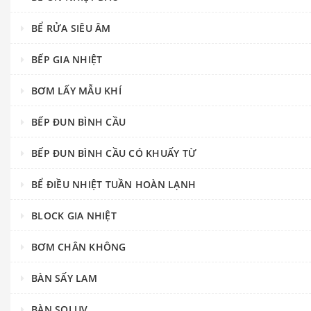
BỂ RỬA SIÊU ÂM
BẾP GIA NHIỆT
BƠM LẤY MẪU KHÍ
BẾP ĐUN BÌNH CẦU
BẾP ĐUN BÌNH CẦU CÓ KHUẤY TỪ
BỂ ĐIỀU NHIỆT TUẦN HOÀN LẠNH
BLOCK GIA NHIỆT
BƠM CHÂN KHÔNG
BÀN SẤY LAM
BÀN SOI UV