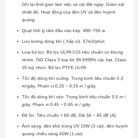
Ghi lại thời gian làm việc và cài đặt ngày, Giám sát
nhiệt độ, Hoạt động của đèn UV và đèn huỳnh
quang.
Quạt thổi ly tâm đầu vào kép: 480~750 w
Lưu lượng dòng khí ( Xấp xỉ): 57m3/phút.
Loại bộ lọc: Bộ lọc ULPA U15 tiêu chuẩn có khung
nhôm, ISO Class 3 loại bỏ 99,9999% các hạt, Class
10 tuỳ chọn- Bộ lọc PTFE ULPA.
Tốc độ dòng khí xuống: Trung bình tiêu chuẩn 0,3
m/giây, Phạm vi 0,25 ~ 0,35 m / giây.
Tốc độ dòng khí vào: Trung bình tiêu chuẩn 0,5 m /
giây, Phạm vi 0,45 ~ 0,65 m / giây
Độ ồn: Tiêu chuẩn < 60 dB, Dải 56 ~ 65 dB (A).
Ánh sáng: đèn khử trùng UV 15W (3 cái), đèn huỳnh
quang chiếu sáng 40W (1 cái)