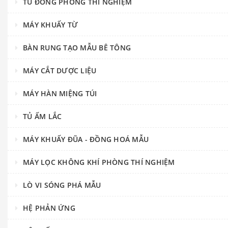
TỦ ĐÔNG PHÒNG THÍ NGHIỆM
MÁY KHUẤY TỪ
BÀN RUNG TẠO MẪU BÊ TÔNG
MÁY CẮT DƯỢC LIỆU
MÁY HÀN MIỆNG TÚI
TỦ ẤM LẮC
MÁY KHUẤY ĐŨA - ĐỒNG HOÁ MẪU
MÁY LỌC KHÔNG KHÍ PHÒNG THÍ NGHIỆM
LÒ VI SÓNG PHÁ MẪU
HỆ PHẢN ỨNG