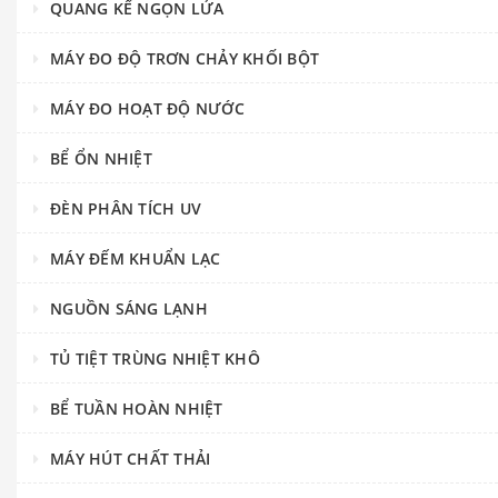
QUANG KẾ NGỌN LỬA
MÁY ĐO ĐỘ TRƠN CHẢY KHỐI BỘT
MÁY ĐO HOẠT ĐỘ NƯỚC
BỂ ỔN NHIỆT
ĐÈN PHÂN TÍCH UV
MÁY ĐẾM KHUẨN LẠC
NGUỒN SÁNG LẠNH
TỦ TIỆT TRÙNG NHIỆT KHÔ
BỂ TUẦN HOÀN NHIỆT
MÁY HÚT CHẤT THẢI