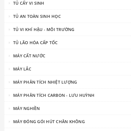
TỦ CẤY VI SINH
TỦ AN TOÀN SINH HỌC
TỦ VI KHÍ HẬU - MÔI TRƯỜNG
TỦ LÃO HÓA CẤP TỐC
MÁY CẤT NƯỚC
MÁY LẮC
MÁY PHÂN TÍCH NHIỆT LƯỢNG
MÁY PHÂN TÍCH CARBON - LƯU HUỲNH
MÁY NGHIỀN
MÁY ĐÓNG GÓI HÚT CHÂN KHÔNG