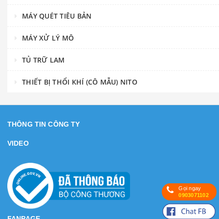
MÁY QUÉT TIÊU BẢN
MÁY XỬ LÝ MÔ
TỦ TRỮ LAM
THIẾT BỊ THỔI KHÍ (CÔ MẪU) NITO
THÔNG TIN CÔNG TY
VIDEO
Gọi ngay
0903071102
FANPAGE