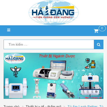
0
Trang chủ
Thiết bị y tế - thẩm mỹ
Tủ ấm Lạnh Peltier, Tủ