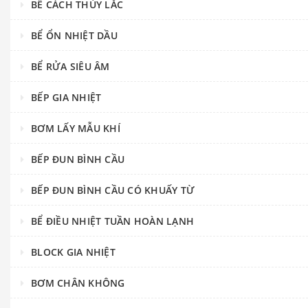
BỂ CÁCH THỦY LẮC
BỂ ỔN NHIỆT DẦU
BỂ RỬA SIÊU ÂM
BẾP GIA NHIỆT
BƠM LẤY MẪU KHÍ
BẾP ĐUN BÌNH CẦU
BẾP ĐUN BÌNH CẦU CÓ KHUẤY TỪ
BỂ ĐIỀU NHIỆT TUẦN HOÀN LẠNH
BLOCK GIA NHIỆT
BƠM CHÂN KHÔNG