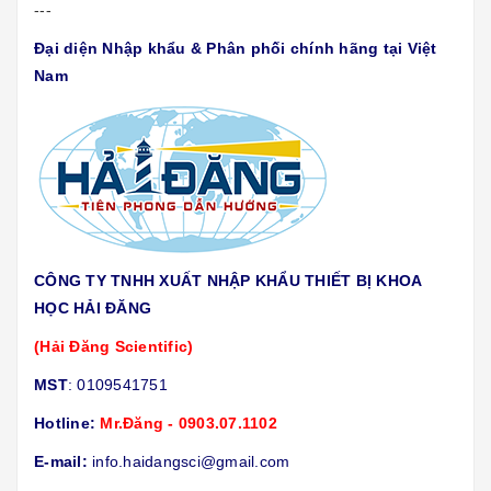
---
Đại diện Nhập khẩu & Phân phối chính hãng tại Việt
Nam
CÔNG TY TNHH XUẤT NHẬP KHẨU THIẾT BỊ KHOA
HỌC HẢI ĐĂNG
(Hải Đăng Scientific)
MST
: 0109541751
Hotline:
Mr.Đăng - 0903.07.1102
E-mail:
info.haidangsci@gmail.com