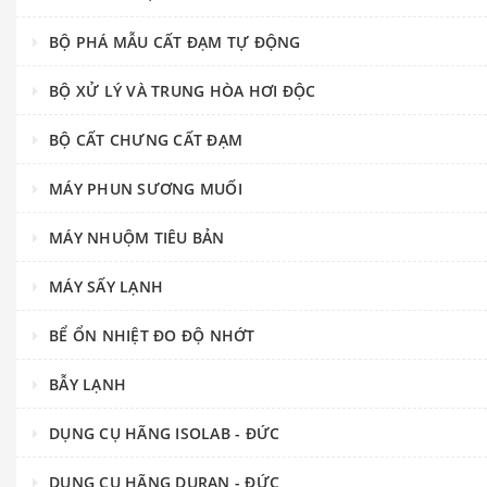
BỘ PHÁ MẪU CẤT ĐẠM TỰ ĐỘNG
BỘ XỬ LÝ VÀ TRUNG HÒA HƠI ĐỘC
BỘ CẤT CHƯNG CẤT ĐẠM
MÁY PHUN SƯƠNG MUỐI
MÁY NHUỘM TIÊU BẢN
MÁY SẤY LẠNH
BỂ ỔN NHIỆT ĐO ĐỘ NHỚT
BẪY LẠNH
DỤNG CỤ HÃNG ISOLAB - ĐỨC
DỤNG CỤ HÃNG DURAN - ĐỨC