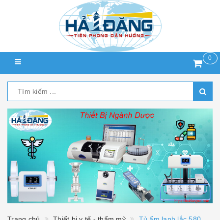
0
Trang chủ
Thiết bị y tế - thẩm mỹ
Tủ ấm lạnh lắc 580