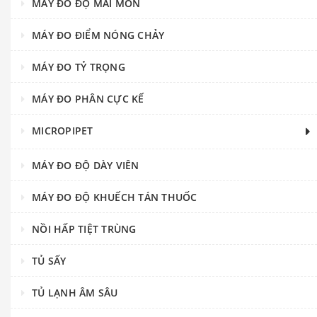
MÁY ĐO ĐỘ MÀI MÒN
MÁY ĐO ĐIỂM NÓNG CHẢY
MÁY ĐO TỶ TRỌNG
MÁY ĐO PHÂN CỰC KẾ
MICROPIPET
MÁY ĐO ĐỘ DÀY VIÊN
MÁY ĐO ĐỘ KHUẾCH TÁN THUỐC
NỒI HẤP TIỆT TRÙNG
TỦ SẤY
TỦ LẠNH ÂM SÂU