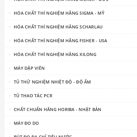
HÓA CHẤT THÍ NGHIỆM HÃNG SIGMA - MỸ
HÓA CHẤT THÍ NGHIỆM HÃNG SCHARLAU
HÓA CHẤT THÍ NGHIỆM HÃNG FISHER - USA
HÓA CHẤT THÍ NGHIỆM HÃNG XILONG
MÁY DẬP VIÊN
TỦ THỬ NGHIỆM NHIỆT ĐỘ - ĐỘ ẨM
TỦ THAO TÁC PCR
CHẤT CHUẨN HÃNG HORIBA - NHẬT BẢN
MÁY ĐO DO
BÚT ĐO ĐA CHỈ TIÊU NƯỚC