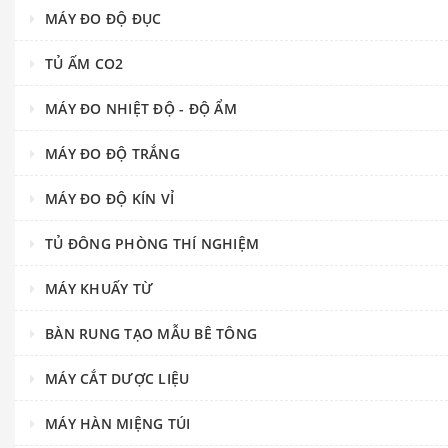
MÁY ĐO ĐỘ ĐỤC
TỦ ẤM CO2
MÁY ĐO NHIỆT ĐỘ - ĐỘ ẨM
MÁY ĐO ĐỘ TRẮNG
MÁY ĐO ĐỘ KÍN VỈ
TỦ ĐÔNG PHÒNG THÍ NGHIỆM
MÁY KHUẤY TỪ
BÀN RUNG TẠO MẪU BÊ TÔNG
MÁY CẮT DƯỢC LIỆU
MÁY HÀN MIỆNG TÚI