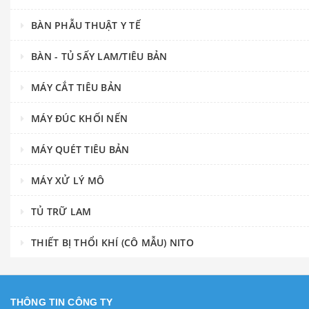
BÀN PHẪU THUẬT Y TẾ
BÀN - TỦ SẤY LAM/TIÊU BẢN
MÁY CẮT TIÊU BẢN
MÁY ĐÚC KHỐI NẾN
MÁY QUÉT TIÊU BẢN
MÁY XỬ LÝ MÔ
TỦ TRỮ LAM
THIẾT BỊ THỔI KHÍ (CÔ MẪU) NITO
THÔNG TIN CÔNG TY