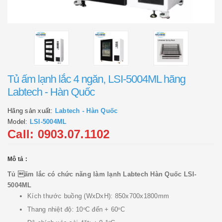
Tủ ấm lạnh lắc 4 ngăn, LSI-5004ML hãng
Labtech - Hàn Quốc
Hãng sản xuất:
Labtech - Hàn Quốc
Model:
LSI-5004ML
Call: 0903.07.1102
Mô tả :
Tủ ấm lắc có chức năng làm lạnh Labtech Hàn Quốc LSI-
5004ML
Kích thước buồng (WxDxH): 850x700x1800mm
Thang nhiệt độ: 10
C đến + 60
C
o
o
o