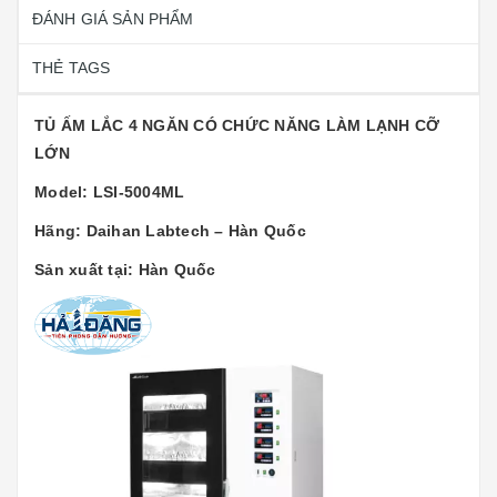
ĐÁNH GIÁ SẢN PHẨM
THẺ TAGS
TỦ ẤM LẮC 4 NGĂN CÓ CHỨC NĂNG LÀM LẠNH CỠ
LỚN
Model: LSI-5004ML
Hãng: Daihan Labtech – Hàn Quốc
Sản xuất tại: Hàn Quốc