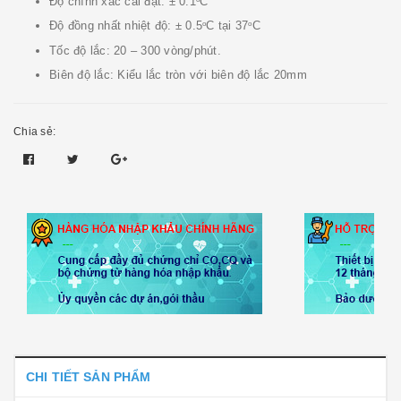
Độ chính xác cài đặt: ± 0.1
C
Độ đồng nhất nhiệt độ: ± 0.5
C tại 37
C
o
o
Tốc độ lắc: 20 – 300 vòng/phút.
Biên độ lắc: Kiểu lắc tròn với biên độ lắc 20mm
Chia sẻ:
CHI TIẾT SẢN PHẨM