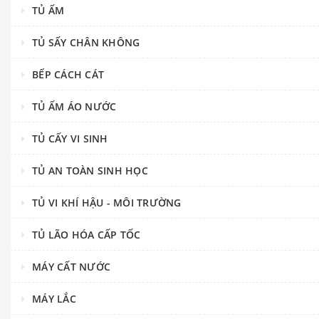
TỦ ẤM
TỦ SẤY CHÂN KHÔNG
BẾP CÁCH CÁT
TỦ ẤM ÁO NƯỚC
TỦ CẤY VI SINH
TỦ AN TOÀN SINH HỌC
TỦ VI KHÍ HẬU - MÔI TRƯỜNG
TỦ LÃO HÓA CẤP TỐC
MÁY CẤT NƯỚC
MÁY LẮC