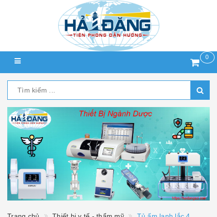
0
Trang chủ
Thiết bị y tế - thẩm mỹ
Tủ ấm lạnh lắc 4