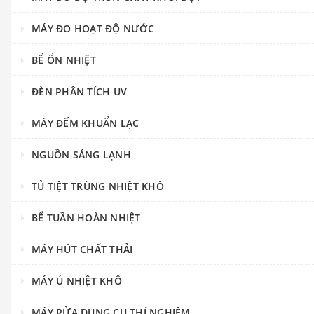
MÁY ĐO HOẠT ĐỘ NƯỚC
BỂ ỔN NHIỆT
ĐÈN PHÂN TÍCH UV
MÁY ĐẾM KHUẨN LẠC
NGUỒN SÁNG LẠNH
TỦ TIỆT TRÙNG NHIỆT KHÔ
BỂ TUẦN HOÀN NHIỆT
MÁY HÚT CHẤT THẢI
MÁY Ủ NHIỆT KHÔ
MÁY RỬA DỤNG CỤ THÍ NGHIỆM