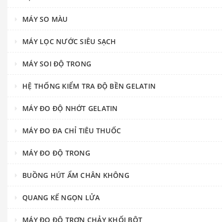
MÁY SO MÀU
MÁY LỌC NƯỚC SIÊU SẠCH
MÁY SOI ĐỘ TRONG
HỆ THỐNG KIỂM TRA ĐỘ BỀN GELATIN
MÁY ĐO ĐỘ NHỚT GELATIN
MÁY ĐO ĐA CHỈ TIÊU THUỐC
MÁY ĐO ĐỘ TRONG
BUỒNG HÚT ẨM CHÂN KHÔNG
QUANG KẾ NGỌN LỬA
MÁY ĐO ĐỘ TRƠN CHẢY KHỐI BỘT