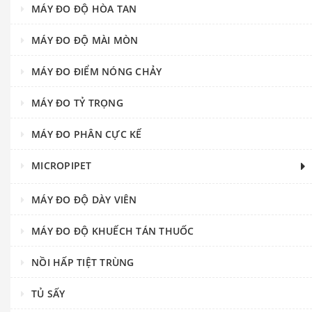
MÁY ĐO ĐỘ HÒA TAN
MÁY ĐO ĐỘ MÀI MÒN
MÁY ĐO ĐIỂM NÓNG CHẢY
MÁY ĐO TỶ TRỌNG
MÁY ĐO PHÂN CỰC KẾ
MICROPIPET
MÁY ĐO ĐỘ DÀY VIÊN
MÁY ĐO ĐỘ KHUẾCH TÁN THUỐC
NỒI HẤP TIỆT TRÙNG
TỦ SẤY