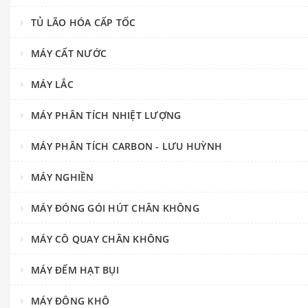
TỦ LÃO HÓA CẤP TỐC
MÁY CẤT NƯỚC
MÁY LẮC
MÁY PHÂN TÍCH NHIỆT LƯỢNG
MÁY PHÂN TÍCH CARBON - LƯU HUỲNH
MÁY NGHIỀN
MÁY ĐÓNG GÓI HÚT CHÂN KHÔNG
MÁY CÔ QUAY CHÂN KHÔNG
MÁY ĐẾM HẠT BỤI
MÁY ĐÔNG KHÔ