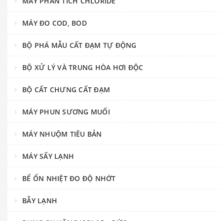
MÁY PHÂN TÍCH CHLORIDE
MÁY ĐO COD, BOD
BỘ PHÁ MẪU CẤT ĐẠM TỰ ĐỘNG
BỘ XỬ LÝ VÀ TRUNG HÒA HƠI ĐỘC
BỘ CẤT CHƯNG CẤT ĐẠM
MÁY PHUN SƯƠNG MUỐI
MÁY NHUỘM TIÊU BẢN
MÁY SẤY LẠNH
BỂ ỔN NHIỆT ĐO ĐỘ NHỚT
BẪY LẠNH