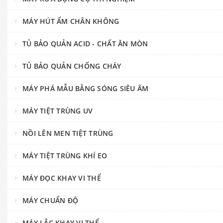
MÁY HÚT ẨM CHÂN KHÔNG
TỦ BẢO QUẢN ACID - CHẤT ĂN MÒN
TỦ BẢO QUẢN CHỐNG CHÁY
MÁY PHÁ MẪU BẰNG SÓNG SIÊU ÂM
MÁY TIỆT TRÙNG UV
NỒI LÊN MEN TIỆT TRÙNG
MÁY TIỆT TRÙNG KHÍ EO
MÁY ĐỌC KHAY VI THỂ
MÁY CHUẨN ĐỘ
MÁY LẮC KHAY VI THỂ