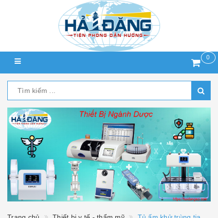
0
Trang chủ
Thiết bị y tế - thẩm mỹ
Tủ ấm khử trùng tia