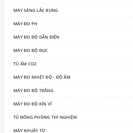
MÁY SÀNG LẮC RUNG
MÁY ĐO PH
MÁY ĐO ĐỘ DẪN ĐIỆN
MÁY ĐO ĐỘ ĐỤC
TỦ ẤM CO2
MÁY ĐO NHIỆT ĐỘ - ĐỘ ẨM
MÁY ĐO ĐỘ TRẮNG
MÁY ĐO ĐỘ KÍN VỈ
TỦ ĐÔNG PHÒNG THÍ NGHIỆM
MÁY KHUẤY TỪ