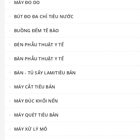
MÁY ĐO DO
BÚT ĐO ĐA CHỈ TIÊU NƯỚC
BUỒNG ĐẾM TẾ BÀO
ĐÈN PHẪU THUẬT Y TẾ
BÀN PHẪU THUẬT Y TẾ
BÀN - TỦ SẤY LAM/TIÊU BẢN
MÁY CẮT TIÊU BẢN
MÁY ĐÚC KHỐI NẾN
MÁY QUÉT TIÊU BẢN
MÁY XỬ LÝ MÔ