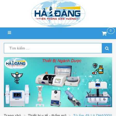
0
Trang chủ
Thiết bị y tế - thẩm mỹ
Tủ ấm 49 Lít DH4000II