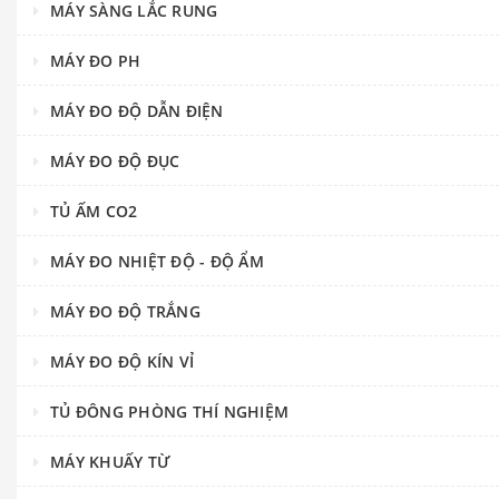
MÁY SÀNG LẮC RUNG
MÁY ĐO PH
MÁY ĐO ĐỘ DẪN ĐIỆN
MÁY ĐO ĐỘ ĐỤC
TỦ ẤM CO2
MÁY ĐO NHIỆT ĐỘ - ĐỘ ẨM
MÁY ĐO ĐỘ TRẮNG
MÁY ĐO ĐỘ KÍN VỈ
TỦ ĐÔNG PHÒNG THÍ NGHIỆM
MÁY KHUẤY TỪ