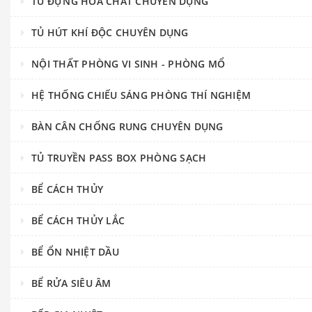
TỦ ĐỰNG HÓA CHẤT CHUYÊN DỤNG
TỦ HÚT KHÍ ĐỘC CHUYÊN DỤNG
NỘI THẤT PHÒNG VI SINH - PHÒNG MỔ
HỆ THỐNG CHIẾU SÁNG PHÒNG THÍ NGHIỆM
BÀN CÂN CHỐNG RUNG CHUYÊN DỤNG
TỦ TRUYỀN PASS BOX PHÒNG SẠCH
BỂ CÁCH THỦY
BỂ CÁCH THỦY LẮC
BỂ ỔN NHIỆT DẦU
BỂ RỬA SIÊU ÂM