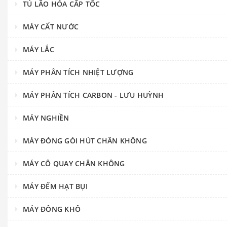
TỦ LÃO HÓA CẤP TỐC
MÁY CẤT NƯỚC
MÁY LẮC
MÁY PHÂN TÍCH NHIỆT LƯỢNG
MÁY PHÂN TÍCH CARBON - LƯU HUỲNH
MÁY NGHIỀN
MÁY ĐÓNG GÓI HÚT CHÂN KHÔNG
MÁY CÔ QUAY CHÂN KHÔNG
MÁY ĐẾM HẠT BỤI
MÁY ĐÔNG KHÔ