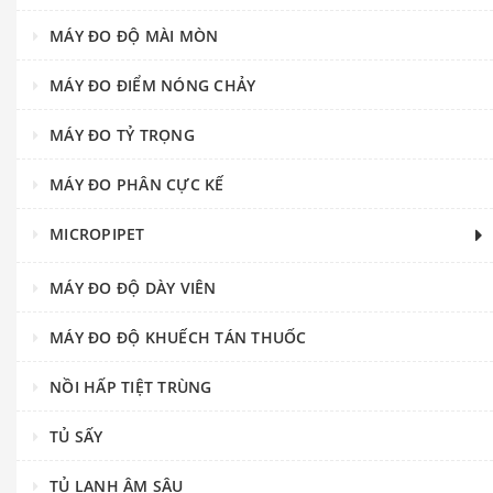
MÁY ĐO ĐỘ MÀI MÒN
MÁY ĐO ĐIỂM NÓNG CHẢY
MÁY ĐO TỶ TRỌNG
MÁY ĐO PHÂN CỰC KẾ
MICROPIPET
MÁY ĐO ĐỘ DÀY VIÊN
MÁY ĐO ĐỘ KHUẾCH TÁN THUỐC
NỒI HẤP TIỆT TRÙNG
TỦ SẤY
TỦ LẠNH ÂM SÂU