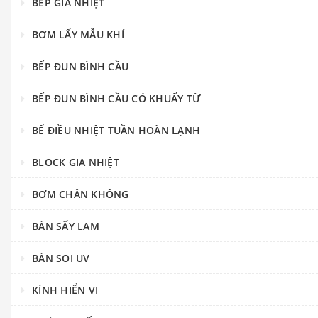
BẾP GIA NHIỆT
BƠM LẤY MẪU KHÍ
BẾP ĐUN BÌNH CẦU
BẾP ĐUN BÌNH CẦU CÓ KHUẤY TỪ
BỂ ĐIỀU NHIỆT TUẦN HOÀN LẠNH
BLOCK GIA NHIỆT
BƠM CHÂN KHÔNG
BÀN SẤY LAM
BÀN SOI UV
KÍNH HIỂN VI