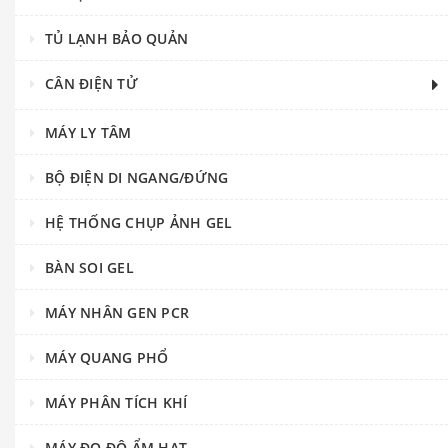
TỦ LẠNH BẢO QUẢN
CÂN ĐIỆN TỬ
MÁY LY TÂM
BỘ ĐIỆN DI NGANG/ĐỨNG
HỆ THỐNG CHỤP ẢNH GEL
BÀN SOI GEL
MÁY NHÂN GEN PCR
MÁY QUANG PHỔ
MÁY PHÂN TÍCH KHÍ
MÁY ĐO ĐỘ ẨM HẠT