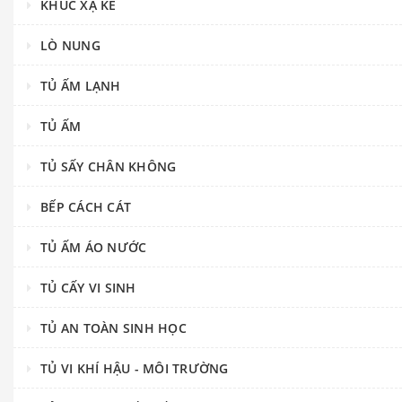
KHÚC XẠ KẾ
LÒ NUNG
TỦ ẤM LẠNH
TỦ ẤM
TỦ SẤY CHÂN KHÔNG
BẾP CÁCH CÁT
TỦ ẤM ÁO NƯỚC
TỦ CẤY VI SINH
TỦ AN TOÀN SINH HỌC
TỦ VI KHÍ HẬU - MÔI TRƯỜNG