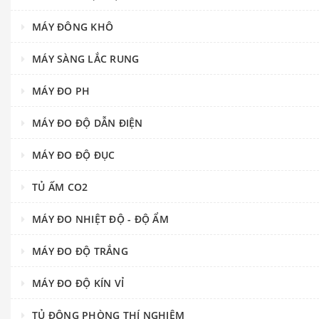
MÁY ĐÔNG KHÔ
MÁY SÀNG LẮC RUNG
MÁY ĐO PH
MÁY ĐO ĐỘ DẪN ĐIỆN
MÁY ĐO ĐỘ ĐỤC
TỦ ẤM CO2
MÁY ĐO NHIỆT ĐỘ - ĐỘ ẨM
MÁY ĐO ĐỘ TRẮNG
MÁY ĐO ĐỘ KÍN VỈ
TỦ ĐÔNG PHÒNG THÍ NGHIỆM