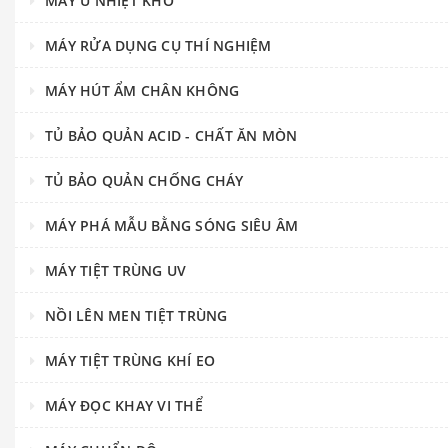
MÁY Ủ NHIỆT KHÔ
MÁY RỬA DỤNG CỤ THÍ NGHIỆM
MÁY HÚT ẨM CHÂN KHÔNG
TỦ BẢO QUẢN ACID - CHẤT ĂN MÒN
TỦ BẢO QUẢN CHỐNG CHÁY
MÁY PHÁ MẪU BẰNG SÓNG SIÊU ÂM
MÁY TIỆT TRÙNG UV
NỒI LÊN MEN TIỆT TRÙNG
MÁY TIỆT TRÙNG KHÍ EO
MÁY ĐỌC KHAY VI THỂ