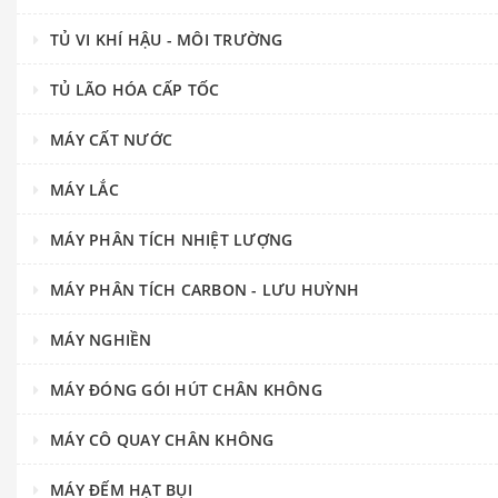
TỦ VI KHÍ HẬU - MÔI TRƯỜNG
TỦ LÃO HÓA CẤP TỐC
MÁY CẤT NƯỚC
MÁY LẮC
MÁY PHÂN TÍCH NHIỆT LƯỢNG
MÁY PHÂN TÍCH CARBON - LƯU HUỲNH
MÁY NGHIỀN
MÁY ĐÓNG GÓI HÚT CHÂN KHÔNG
MÁY CÔ QUAY CHÂN KHÔNG
MÁY ĐẾM HẠT BỤI