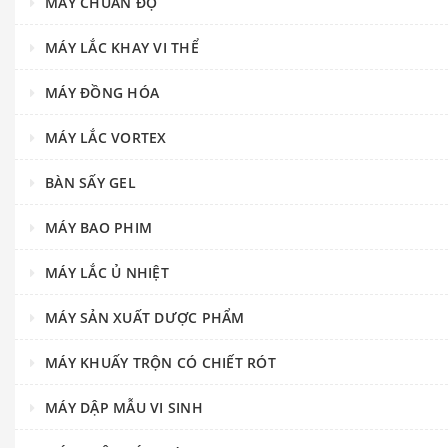
MÁY CHUẨN ĐỘ
MÁY LẮC KHAY VI THỂ
MÁY ĐỒNG HÓA
MÁY LẮC VORTEX
BÀN SẤY GEL
MÁY BAO PHIM
MÁY LẮC Ủ NHIỆT
MÁY SẢN XUẤT DƯỢC PHẨM
MÁY KHUẤY TRỘN CÓ CHIẾT RÓT
MÁY DẬP MẪU VI SINH