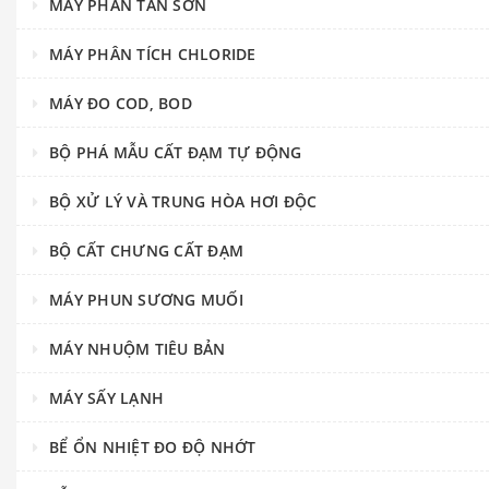
MÁY PHÂN TÁN SƠN
MÁY PHÂN TÍCH CHLORIDE
MÁY ĐO COD, BOD
BỘ PHÁ MẪU CẤT ĐẠM TỰ ĐỘNG
BỘ XỬ LÝ VÀ TRUNG HÒA HƠI ĐỘC
BỘ CẤT CHƯNG CẤT ĐẠM
MÁY PHUN SƯƠNG MUỐI
MÁY NHUỘM TIÊU BẢN
MÁY SẤY LẠNH
BỂ ỔN NHIỆT ĐO ĐỘ NHỚT