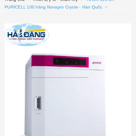
PURICELL 100 hãng Novapro Cryste - Hàn Quốc