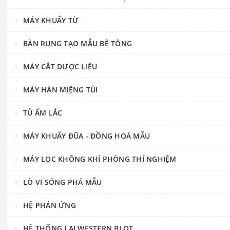
MÁY KHUẤY TỪ
BÀN RUNG TẠO MẪU BÊ TÔNG
MÁY CẮT DƯỢC LIỆU
MÁY HÀN MIỆNG TÚI
TỦ ẤM LẮC
MÁY KHUẤY ĐŨA - ĐỒNG HOÁ MẪU
MÁY LỌC KHÔNG KHÍ PHÒNG THÍ NGHIỆM
LÒ VI SÓNG PHÁ MẪU
HỆ PHẢN ỨNG
HỆ THỐNG LAI WESTERN BLOT