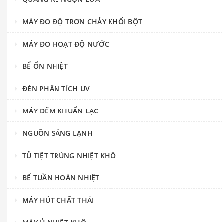
MÁY ĐO ĐỘ TRƠN CHẢY KHỐI BỘT
MÁY ĐO HOẠT ĐỘ NƯỚC
BỂ ỔN NHIỆT
ĐÈN PHÂN TÍCH UV
MÁY ĐẾM KHUẨN LẠC
NGUỒN SÁNG LẠNH
TỦ TIỆT TRÙNG NHIỆT KHÔ
BỂ TUẦN HOÀN NHIỆT
MÁY HÚT CHẤT THẢI