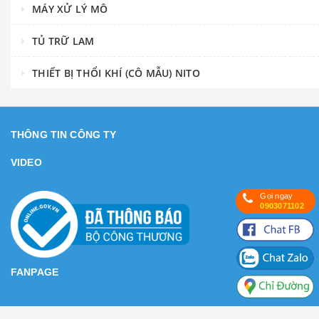
MÁY XỬ LÝ MÔ
TỦ TRỮ LAM
THIẾT BỊ THỔI KHÍ (CÔ MẪU) NITO
THÔNG TIN CÔNG TY
VIDEO
Gọi ngay
0903071102
FANPAGE