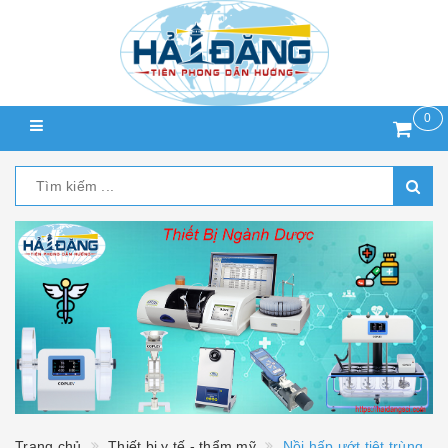
0
Trang chủ
Thiết bị y tế - thẩm mỹ
Nồi hấp ướt tiệt trùng