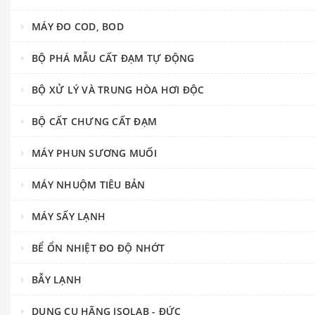
MÁY ĐO COD, BOD
BỘ PHÁ MẪU CẤT ĐẠM TỰ ĐỘNG
BỘ XỬ LÝ VÀ TRUNG HÒA HƠI ĐỘC
BỘ CẤT CHƯNG CẤT ĐẠM
MÁY PHUN SƯƠNG MUỐI
MÁY NHUỘM TIÊU BẢN
MÁY SẤY LẠNH
BỂ ỔN NHIỆT ĐO ĐỘ NHỚT
BẪY LẠNH
DỤNG CỤ HÃNG ISOLAB - ĐỨC