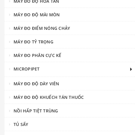
MÁY ĐO ĐỘ HÒA TAN
MÁY ĐO ĐỘ MÀI MÒN
MÁY ĐO ĐIỂM NÓNG CHẢY
MÁY ĐO TỶ TRỌNG
MÁY ĐO PHÂN CỰC KẾ
MICROPIPET
MÁY ĐO ĐỘ DÀY VIÊN
MÁY ĐO ĐỘ KHUẾCH TÁN THUỐC
NỒI HẤP TIỆT TRÙNG
TỦ SẤY