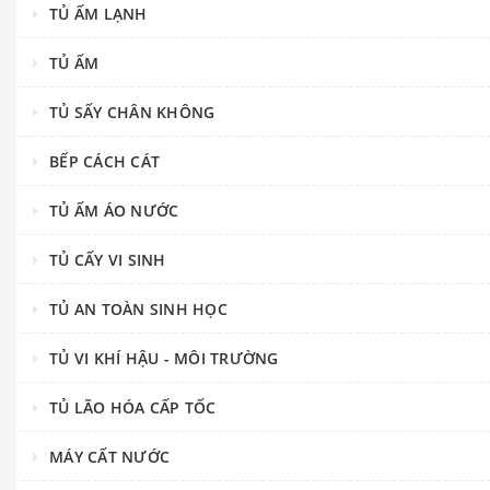
TỦ ẤM LẠNH
TỦ ẤM
TỦ SẤY CHÂN KHÔNG
BẾP CÁCH CÁT
TỦ ẤM ÁO NƯỚC
TỦ CẤY VI SINH
TỦ AN TOÀN SINH HỌC
TỦ VI KHÍ HẬU - MÔI TRƯỜNG
TỦ LÃO HÓA CẤP TỐC
MÁY CẤT NƯỚC