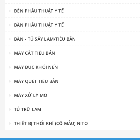
ĐÈN PHẪU THUẬT Y TẾ
BÀN PHẪU THUẬT Y TẾ
BÀN - TỦ SẤY LAM/TIÊU BẢN
MÁY CẮT TIÊU BẢN
MÁY ĐÚC KHỐI NẾN
MÁY QUÉT TIÊU BẢN
MÁY XỬ LÝ MÔ
TỦ TRỮ LAM
THIẾT BỊ THỔI KHÍ (CÔ MẪU) NITO