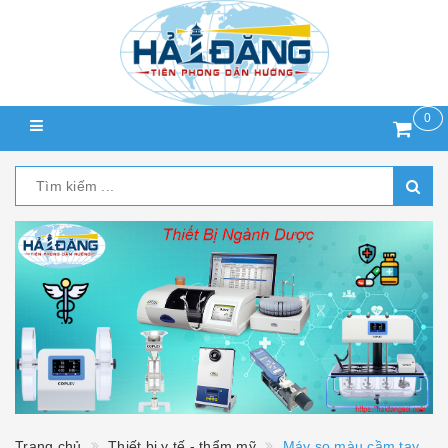
0
Trang chủ
Thiết bị y tế - thẩm mỹ
Máy so màu cầm tay