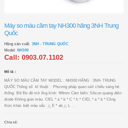
Máy so màu cầm tay NH300 hãng 3NH Trung
Quốc
Hãng sản xuất:
3NH - TRUNG QUỐC
Model:
NH300
Call: 0903.07.1102
Mô tả :
MÁY SO MÀU CẦM TAY MODEL : NH300 HÃNG : 3NH- TRUNG
QUỐC Thông số kĩ thuật : Phương pháp quan sát/ chiếu sáng hệ
thống: 8/d Đo độ mở ống kính: Φ8mm Cảm biến: Silicon quang điện
diode Không gian màu: CIEL * a * b * C * h * CIEL * a * b * Công
thức khác biệt màu sắc: △ E * ab △ L ...
Chia sẻ: