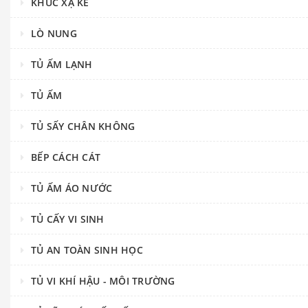
KHÚC XẠ KẾ
LÒ NUNG
TỦ ẤM LẠNH
TỦ ẤM
TỦ SẤY CHÂN KHÔNG
BẾP CÁCH CÁT
TỦ ẤM ÁO NƯỚC
TỦ CẤY VI SINH
TỦ AN TOÀN SINH HỌC
TỦ VI KHÍ HẬU - MÔI TRƯỜNG