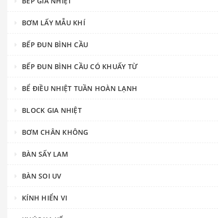
BẾP GIA NHIỆT
BƠM LẤY MẪU KHÍ
BẾP ĐUN BÌNH CẦU
BẾP ĐUN BÌNH CẦU CÓ KHUẤY TỪ
BỂ ĐIỀU NHIỆT TUẦN HOÀN LẠNH
BLOCK GIA NHIỆT
BƠM CHÂN KHÔNG
BÀN SẤY LAM
BÀN SOI UV
KÍNH HIỂN VI