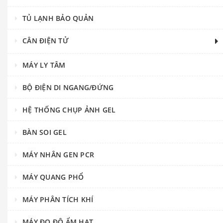
TỦ LẠNH BẢO QUẢN
CÂN ĐIỆN TỬ
MÁY LY TÂM
BỘ ĐIỆN DI NGANG/ĐỨNG
HỆ THỐNG CHỤP ẢNH GEL
BÀN SOI GEL
MÁY NHÂN GEN PCR
MÁY QUANG PHỔ
MÁY PHÂN TÍCH KHÍ
MÁY ĐO ĐỘ ẨM HẠT