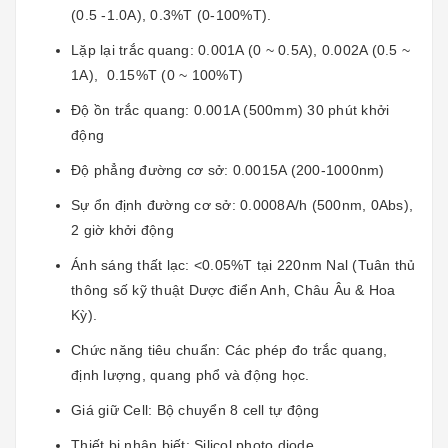
(0.5 -1.0A), 0.3%T (0-100%T).
Lặp lại trắc quang: 0.001A (0 ~ 0.5A), 0.002A (0.5 ~
1A), 0.15%T (0 ~ 100%T)
Độ ồn trắc quang: 0.001A (500mm) 30 phút khởi
động
Độ phẳng đường cơ sở: 0.0015A (200-1000nm)
Sự ổn định đường cơ sở: 0.0008A/h (500nm, 0Abs),
2 giờ khởi động
Ánh sáng thất lạc: <0.05%T tại 220nm Nal (Tuân thủ
thông số kỹ thuật Dược điển Anh, Châu Âu & Hoa
Kỳ).
Chức năng tiêu chuẩn: Các phép đo trắc quang,
định lượng, quang phổ và động học.
Giá giữ Cell: Bộ chuyển 8 cell tự động
Thiết bị nhận biết: Silicol photo diode