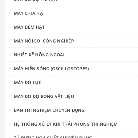
MÁY CHIA HẠT
MÁY ĐẾM HẠT
MÁY NỘI SOI CÔNG NGHIỆP
NHIỆT KẾ HỒNG NGOẠI
MÁY HIỆN SÓNG (OSCILLOSCOPES)
MÁY ĐO LỰC
MÁY ĐO ĐỘ BÓNG VẬT LIỆU
BÀN THÍ NGHIỆM CHUYÊN DỤNG
HỆ THỐNG XỬ LÝ KHÍ THẢI PHÒNG THÍ NGHIỆM
TỦ ĐỰNG HÓA CHẤT CHUYÊN DỤNG