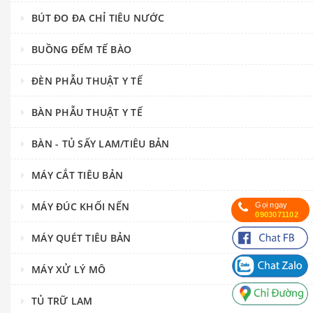
BÚT ĐO ĐA CHỈ TIÊU NƯỚC
BUỒNG ĐẾM TẾ BÀO
ĐÈN PHẪU THUẬT Y TẾ
BÀN PHẪU THUẬT Y TẾ
BÀN - TỦ SẤY LAM/TIÊU BẢN
MÁY CẮT TIÊU BẢN
MÁY ĐÚC KHỐI NẾN
Gọi ngay
0903071102
MÁY QUÉT TIÊU BẢN
MÁY XỬ LÝ MÔ
TỦ TRỮ LAM