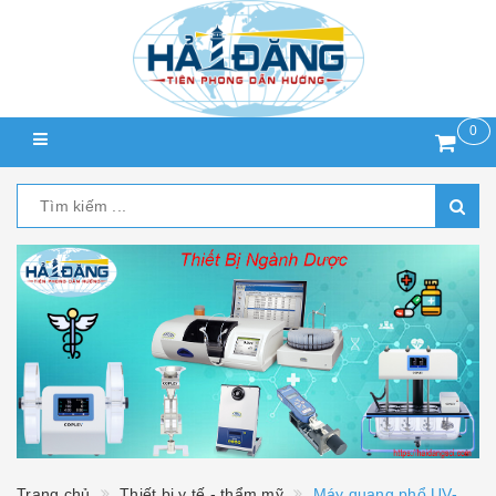
0
Trang chủ
Thiết bị y tế - thẩm mỹ
Máy quang phổ UV-