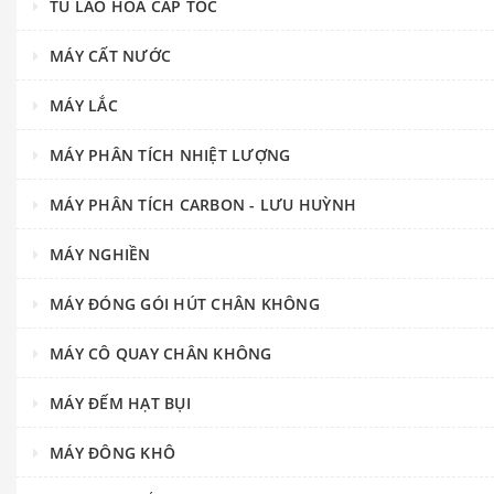
TỦ LÃO HÓA CẤP TỐC
MÁY CẤT NƯỚC
MÁY LẮC
MÁY PHÂN TÍCH NHIỆT LƯỢNG
MÁY PHÂN TÍCH CARBON - LƯU HUỲNH
MÁY NGHIỀN
MÁY ĐÓNG GÓI HÚT CHÂN KHÔNG
MÁY CÔ QUAY CHÂN KHÔNG
MÁY ĐẾM HẠT BỤI
MÁY ĐÔNG KHÔ