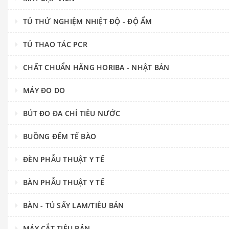
TỦ THỬ NGHIỆM NHIỆT ĐỘ - ĐỘ ẨM
TỦ THAO TÁC PCR
CHẤT CHUẨN HÃNG HORIBA - NHẬT BẢN
MÁY ĐO DO
BÚT ĐO ĐA CHỈ TIÊU NƯỚC
BUỒNG ĐẾM TẾ BÀO
ĐÈN PHẪU THUẬT Y TẾ
BÀN PHẪU THUẬT Y TẾ
BÀN - TỦ SẤY LAM/TIÊU BẢN
MÁY CẮT TIÊU BẢN