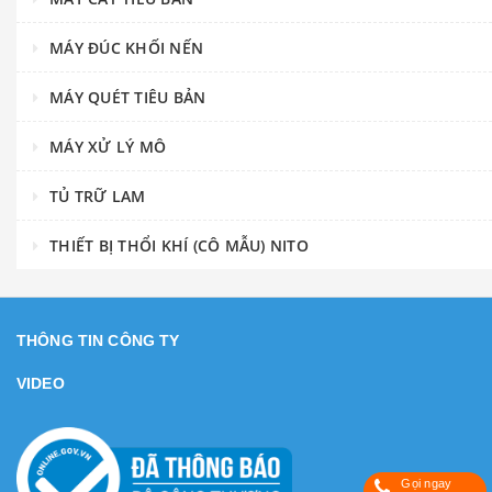
MÁY ĐÚC KHỐI NẾN
MÁY QUÉT TIÊU BẢN
MÁY XỬ LÝ MÔ
TỦ TRỮ LAM
THIẾT BỊ THỔI KHÍ (CÔ MẪU) NITO
THÔNG TIN CÔNG TY
VIDEO
Gọi ngay