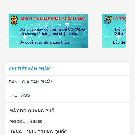
CHI TIẾT SẢN PHẨM
ĐÁNH GIÁ SẢN PHẨM
THẺ TAGS
MÁY ĐO QUANG PHỔ
MODEL : NS800
HÃNG : 3NH- TRUNG QUỐC