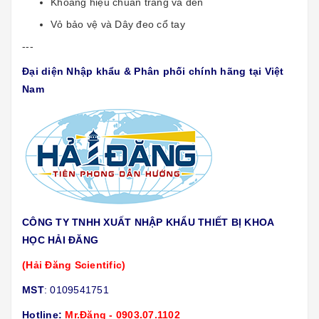
Khoang hiệu chuẩn trắng và đen
Vỏ bảo vệ và Dây đeo cổ tay
---
Đại diện Nhập khẩu & Phân phối chính hãng tại Việt
Nam
CÔNG TY TNHH XUẤT NHẬP KHẨU THIẾT BỊ KHOA
HỌC HẢI ĐĂNG
(Hải Đăng Scientific)
MST
: 0109541751
Hotline:
Mr.Đăng - 0903.07.1102