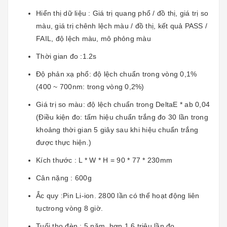
Hiển thị dữ liệu : Giá trị quang phổ / đồ thị, giá trị so
màu, giá trị chênh lệch màu / đồ thị, kết quả PASS /
FAIL, độ lệch màu, mô phỏng màu
Thời gian đo :1.2s
Độ phản xạ phổ: độ lệch chuẩn trong vòng 0,1%
(400 ~ 700nm: trong vòng 0,2%)
Giá trị so màu: độ lệch chuẩn trong DeltaE * ab 0,04
(Điều kiện đo: tấm hiệu chuẩn trắng đo 30 lần trong
khoảng thời gian 5 giây sau khi hiệu chuẩn trắng
được thực hiện.)
Kích thước : L * W * H = 90 * 77 * 230mm
Cân nặng : 600g
Ắc quy :Pin Li-ion. 2800 lần có thể hoạt động liên
tụctrong vòng 8 giờ.
Tuổi thọ đèn : 5 năm, hơn 1,6 triệu lần đo