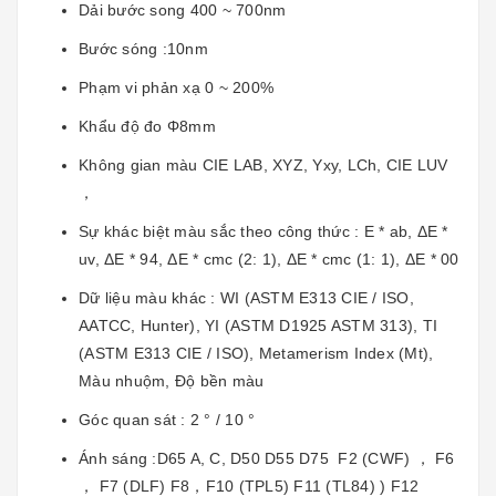
Dải bước song 400 ~ 700nm
Bước sóng :10nm
Phạm vi phản xạ 0 ~ 200%
Khẩu độ đo Φ8mm
Không gian màu CIE LAB, XYZ, Yxy, LCh, CIE LUV
，
Sự khác biệt màu sắc theo công thức : E * ab, ΔE *
uv, ΔE * 94, ΔE * cmc (2: 1), ΔE * cmc (1: 1), ΔE * 00
Dữ liệu màu khác : WI (ASTM E313 CIE / ISO,
AATCC, Hunter), YI (ASTM D1925 ASTM 313), TI
(ASTM E313 CIE / ISO), Metamerism Index (Mt),
Màu nhuộm, Độ bền màu
Góc quan sát : 2 ° / 10 °
Ánh sáng :D65 A, C, D50 D55 D75 F2 (CWF) ， F6
， F7 (DLF) F8，F10 (TPL5) F11 (TL84) ) F12