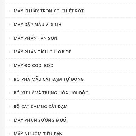
MÁY KHUẤY TRỘN CÓ CHIẾT RÓT
MÁY DẬP MẪU VI SINH
MÁY PHÂN TÁN SƠN
MÁY PHÂN TÍCH CHLORIDE
MÁY ĐO COD, BOD
BỘ PHÁ MẪU CẤT ĐẠM TỰ ĐỘNG
BỘ XỬ LÝ VÀ TRUNG HÒA HƠI ĐỘC
BỘ CẤT CHƯNG CẤT ĐẠM
MÁY PHUN SƯƠNG MUỐI
MÁY NHUỘM TIÊU BẢN