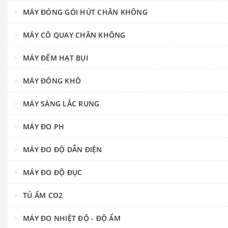
MÁY ĐÓNG GÓI HÚT CHÂN KHÔNG
MÁY CÔ QUAY CHÂN KHÔNG
MÁY ĐẾM HẠT BỤI
MÁY ĐÔNG KHÔ
MÁY SÀNG LẮC RUNG
MÁY ĐO PH
MÁY ĐO ĐỘ DẪN ĐIỆN
MÁY ĐO ĐỘ ĐỤC
TỦ ẤM CO2
MÁY ĐO NHIỆT ĐỘ - ĐỘ ẨM