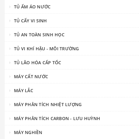
TỦ ẤM ÁO NƯỚC
TỦ CẤY VI SINH
TỦ AN TOÀN SINH HỌC
TỦ VI KHÍ HẬU - MÔI TRƯỜNG
TỦ LÃO HÓA CẤP TỐC
MÁY CẤT NƯỚC
MÁY LẮC
MÁY PHÂN TÍCH NHIỆT LƯỢNG
MÁY PHÂN TÍCH CARBON - LƯU HUỲNH
MÁY NGHIỀN