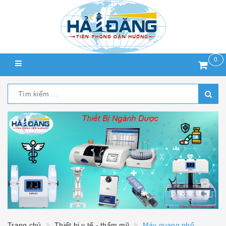
0
Trang chủ
Thiết bị y tế - thẩm mỹ
Máy quang phổ