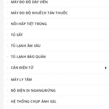
MÁY ĐO ĐỘ DÀY VIÊN
MÁY ĐO ĐỘ KHUẾCH TÁN THUỐC
NỒI HẤP TIỆT TRÙNG
TỦ SẤY
TỦ LẠNH ÂM SÂU
TỦ LẠNH BẢO QUẢN
CÂN ĐIỆN TỬ
MÁY LY TÂM
BỘ ĐIỆN DI NGANG/ĐỨNG
HỆ THỐNG CHỤP ẢNH GEL