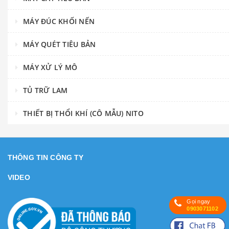
MÁY ĐÚC KHỐI NẾN
MÁY QUÉT TIÊU BẢN
MÁY XỬ LÝ MÔ
TỦ TRỮ LAM
THIẾT BỊ THỔI KHÍ (CÔ MẪU) NITO
THÔNG TIN CÔNG TY
VIDEO
Gọi ngay
0903071102