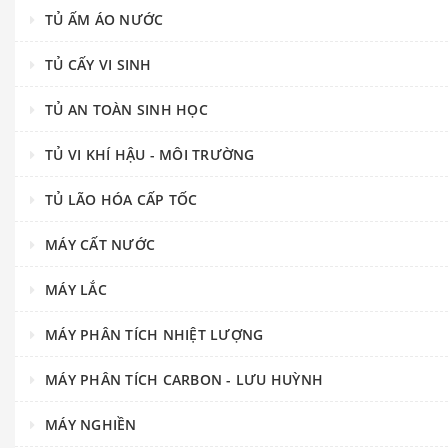
TỦ ẤM ÁO NƯỚC
TỦ CẤY VI SINH
TỦ AN TOÀN SINH HỌC
TỦ VI KHÍ HẬU - MÔI TRƯỜNG
TỦ LÃO HÓA CẤP TỐC
MÁY CẤT NƯỚC
MÁY LẮC
MÁY PHÂN TÍCH NHIỆT LƯỢNG
MÁY PHÂN TÍCH CARBON - LƯU HUỲNH
MÁY NGHIỀN