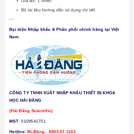
Giá lắc: 1 chiếc
Bộ tài liệu hướng dẫn sử dụng chi tiết
---
Đại diện Nhập khẩu & Phân phối chính hãng tại Việt
Nam
CÔNG TY TNHH XUẤT NHẬP KHẨU THIẾT BỊ KHOA
HỌC HẢI ĐĂNG
(Hải Đăng Scientific)
MST
: 0109541751
Hotline:
Mr.Đăng - 0903.07.1102