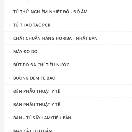
TỦ THỬ NGHIỆM NHIỆT ĐỘ - ĐỘ ẨM
TỦ THAO TÁC PCR
CHẤT CHUẨN HÃNG HORIBA - NHẬT BẢN
MÁY ĐO DO
BÚT ĐO ĐA CHỈ TIÊU NƯỚC
BUỒNG ĐẾM TẾ BÀO
ĐÈN PHẪU THUẬT Y TẾ
BÀN PHẪU THUẬT Y TẾ
BÀN - TỦ SẤY LAM/TIÊU BẢN
MÁY CẮT TIÊU BẢN