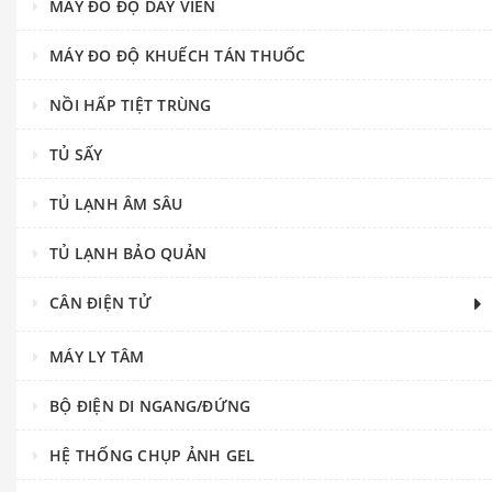
MÁY ĐO ĐỘ DÀY VIÊN
MÁY ĐO ĐỘ KHUẾCH TÁN THUỐC
NỒI HẤP TIỆT TRÙNG
TỦ SẤY
TỦ LẠNH ÂM SÂU
TỦ LẠNH BẢO QUẢN
CÂN ĐIỆN TỬ
MÁY LY TÂM
BỘ ĐIỆN DI NGANG/ĐỨNG
HỆ THỐNG CHỤP ẢNH GEL