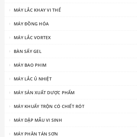
MÁY LẮC KHAY VI THỂ
MÁY ĐỒNG HÓA
MÁY LẮC VORTEX
BÀN SẤY GEL
MÁY BAO PHIM
MÁY LẮC Ủ NHIỆT
MÁY SẢN XUẤT DƯỢC PHẨM
MÁY KHUẤY TRỘN CÓ CHIẾT RÓT
MÁY DẬP MẪU VI SINH
MÁY PHÂN TÁN SƠN