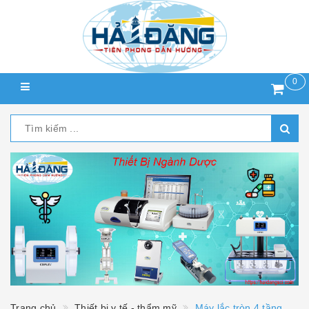
0
Trang chủ
Thiết bị y tế - thẩm mỹ
Máy lắc tròn 4 tầng