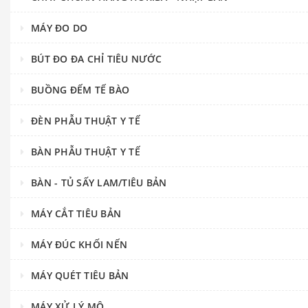
MÁY ĐO DO
BÚT ĐO ĐA CHỈ TIÊU NƯỚC
BUỒNG ĐẾM TẾ BÀO
ĐÈN PHẪU THUẬT Y TẾ
BÀN PHẪU THUẬT Y TẾ
BÀN - TỦ SẤY LAM/TIÊU BẢN
MÁY CẮT TIÊU BẢN
MÁY ĐÚC KHỐI NẾN
MÁY QUÉT TIÊU BẢN
MÁY XỬ LÝ MÔ