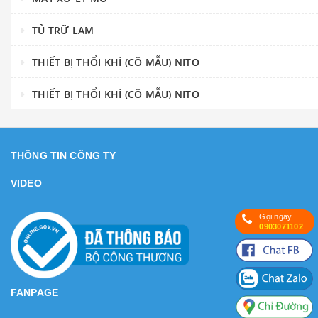
TỦ TRỮ LAM
THIẾT BỊ THỔI KHÍ (CÔ MẪU) NITO
THIẾT BỊ THỔI KHÍ (CÔ MẪU) NITO
THÔNG TIN CÔNG TY
VIDEO
Gọi ngay
0903071102
FANPAGE