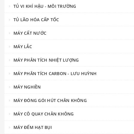
TỦ VI KHÍ HẬU - MÔI TRƯỜNG
TỦ LÃO HÓA CẤP TỐC
MÁY CẤT NƯỚC
MÁY LẮC
MÁY PHÂN TÍCH NHIỆT LƯỢNG
MÁY PHÂN TÍCH CARBON - LƯU HUỲNH
MÁY NGHIỀN
MÁY ĐÓNG GÓI HÚT CHÂN KHÔNG
MÁY CÔ QUAY CHÂN KHÔNG
MÁY ĐẾM HẠT BỤI