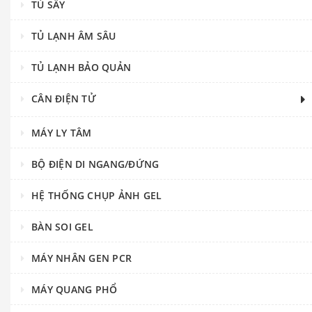
TỦ SẤY
TỦ LẠNH ÂM SÂU
TỦ LẠNH BẢO QUẢN
CÂN ĐIỆN TỬ
MÁY LY TÂM
BỘ ĐIỆN DI NGANG/ĐỨNG
HỆ THỐNG CHỤP ẢNH GEL
BÀN SOI GEL
MÁY NHÂN GEN PCR
MÁY QUANG PHỔ