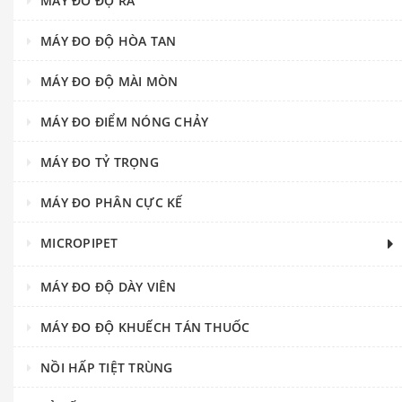
MÁY ĐO ĐỘ RÃ
MÁY ĐO ĐỘ HÒA TAN
MÁY ĐO ĐỘ MÀI MÒN
MÁY ĐO ĐIỂM NÓNG CHẢY
MÁY ĐO TỶ TRỌNG
MÁY ĐO PHÂN CỰC KẾ
MICROPIPET
MÁY ĐO ĐỘ DÀY VIÊN
MÁY ĐO ĐỘ KHUẾCH TÁN THUỐC
NỒI HẤP TIỆT TRÙNG