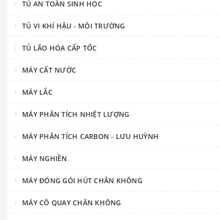
TỦ AN TOÀN SINH HỌC
TỦ VI KHÍ HẬU - MÔI TRƯỜNG
TỦ LÃO HÓA CẤP TỐC
MÁY CẤT NƯỚC
MÁY LẮC
MÁY PHÂN TÍCH NHIỆT LƯỢNG
MÁY PHÂN TÍCH CARBON - LƯU HUỲNH
MÁY NGHIỀN
MÁY ĐÓNG GÓI HÚT CHÂN KHÔNG
MÁY CÔ QUAY CHÂN KHÔNG