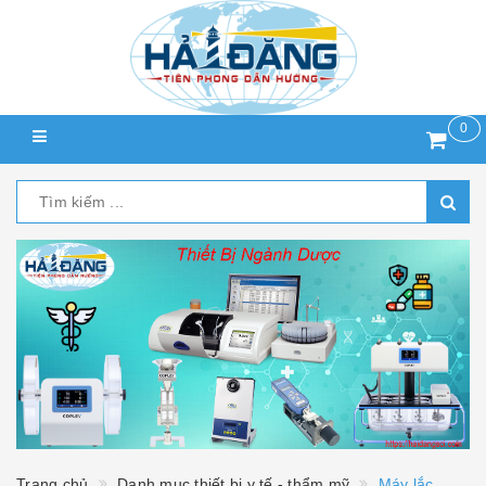
0
Trang chủ
Danh mục thiết bị y tế - thẩm mỹ
Máy lắc