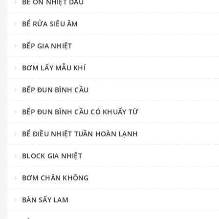
BỂ ỔN NHIỆT DẦU
BỂ RỬA SIÊU ÂM
BẾP GIA NHIỆT
BƠM LẤY MẪU KHÍ
BẾP ĐUN BÌNH CẦU
BẾP ĐUN BÌNH CẦU CÓ KHUẤY TỪ
BỂ ĐIỀU NHIỆT TUẦN HOÀN LẠNH
BLOCK GIA NHIỆT
BƠM CHÂN KHÔNG
BÀN SẤY LAM