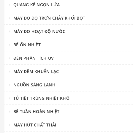
QUANG KẾ NGỌN LỬA
MÁY ĐO ĐỘ TRƠN CHẢY KHỐI BỘT
MÁY ĐO HOẠT ĐỘ NƯỚC
BỂ ỔN NHIỆT
ĐÈN PHÂN TÍCH UV
MÁY ĐẾM KHUẨN LẠC
NGUỒN SÁNG LẠNH
TỦ TIỆT TRÙNG NHIỆT KHÔ
BỂ TUẦN HOÀN NHIỆT
MÁY HÚT CHẤT THẢI