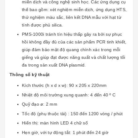
miễn dịch và công nghệ sinh học. Các ứng dụng cụ
thể bao gồm: xét nghiệm miễn dịch, ứng dụng HTS,
thử nghiệm màu sắc, liên kết DNA mẫu với hạt từ
tính được phủ silica.
PMS-1000i tránh tín hiệu thấp gây ra bởi sự phục
hồi không đầy đủ của các sản phẩm PCR tinh khiết,
giúp đảm bảo mật độ quang chính xác trong mỗi
giếng và giúp đạt được năng suất và chất lượng tối
đa trong sản xuất DNA plasmid.
Thông số kỹ thuật
Kích thước (h x d x w): 90 x 205 x 220mm
Nhiệt độ môi trường xung quanh: 4 đến 40 º C
Quỹ đạo ø: 2 mm
Tốc độ (phụ thuộc tải) : 150 đến 1200 vòng / phút
Hiển thị: màn hình LED 4 chữ số
Hẹn giờ, với tự động tắt: 1 phút đến 24 giờ