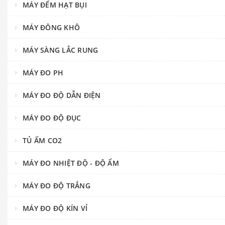
MÁY ĐẾM HẠT BỤI
MÁY ĐÔNG KHÔ
MÁY SÀNG LẮC RUNG
MÁY ĐO PH
MÁY ĐO ĐỘ DẪN ĐIỆN
MÁY ĐO ĐỘ ĐỤC
TỦ ẤM CO2
MÁY ĐO NHIỆT ĐỘ - ĐỘ ẨM
MÁY ĐO ĐỘ TRẮNG
MÁY ĐO ĐỘ KÍN VỈ