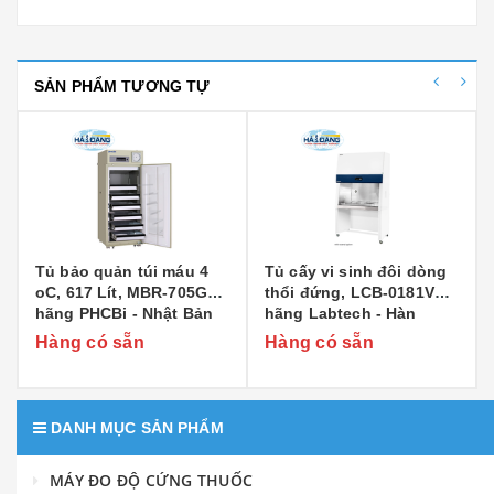
SẢN PHẨM TƯƠNG TỰ
Tủ bảo quản túi máu 4
Tủ cấy vi sinh đôi dòng
oC, 617 Lít, MBR-705GR
thổi đứng, LCB-0181VW
hãng PHCBi - Nhật Bản
hãng Labtech - Hàn
Quốc
Hàng có sẵn
Hàng có sẵn
DANH MỤC SẢN PHẨM
MÁY ĐO ĐỘ CỨNG THUỐC