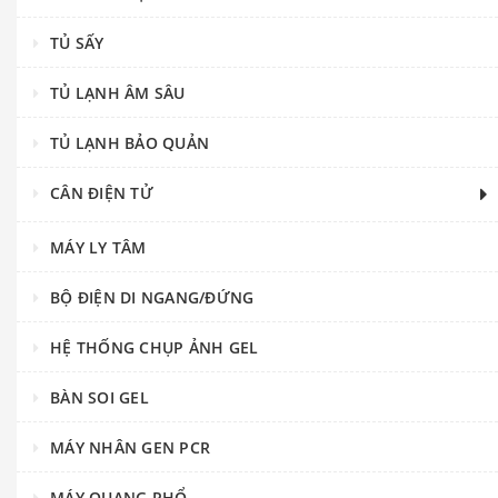
TỦ SẤY
TỦ LẠNH ÂM SÂU
TỦ LẠNH BẢO QUẢN
CÂN ĐIỆN TỬ
MÁY LY TÂM
BỘ ĐIỆN DI NGANG/ĐỨNG
HỆ THỐNG CHỤP ẢNH GEL
BÀN SOI GEL
MÁY NHÂN GEN PCR
MÁY QUANG PHỔ