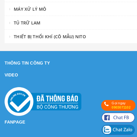
MÁY XỬ LÝ MÔ
TỦ TRỮ LAM
THIẾT BỊ THỔI KHÍ (CÔ MẪU) NITO
THÔNG TIN CÔNG TY
VIDEO
Gọi ngay
0903071102
FANPAGE