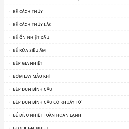
BỂ CÁCH THỦY
BỂ CÁCH THỦY LẮC
BỂ ỔN NHIỆT DẦU
BỂ RỬA SIÊU ÂM
BẾP GIA NHIỆT
BƠM LẤY MẪU KHÍ
BẾP ĐUN BÌNH CẦU
BẾP ĐUN BÌNH CẦU CÓ KHUẤY TỪ
BỂ ĐIỀU NHIỆT TUẦN HOÀN LẠNH
BLOCK GIA NHIỆT