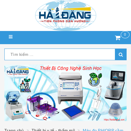
0
Trang chủ
Thiết bị y tế - thẩm mỹ
Máy đo PH/ORP cầm