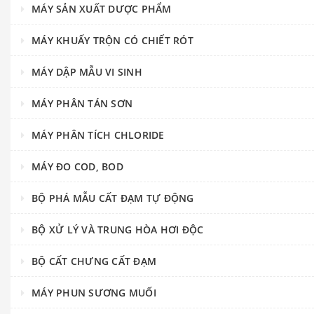
MÁY SẢN XUẤT DƯỢC PHẨM
MÁY KHUẤY TRỘN CÓ CHIẾT RÓT
MÁY DẬP MẪU VI SINH
MÁY PHÂN TÁN SƠN
MÁY PHÂN TÍCH CHLORIDE
MÁY ĐO COD, BOD
BỘ PHÁ MẪU CẤT ĐẠM TỰ ĐỘNG
BỘ XỬ LÝ VÀ TRUNG HÒA HƠI ĐỘC
BỘ CẤT CHƯNG CẤT ĐẠM
MÁY PHUN SƯƠNG MUỐI