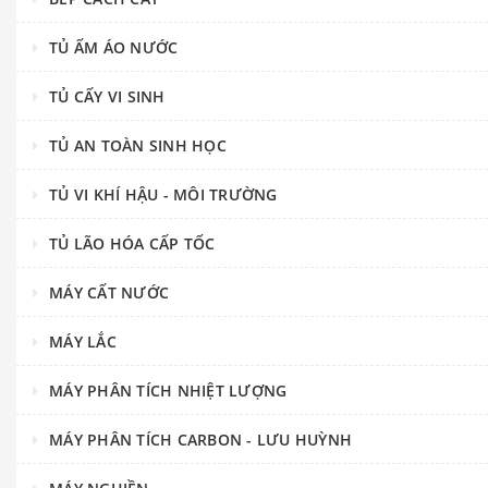
TỦ ẤM ÁO NƯỚC
TỦ CẤY VI SINH
TỦ AN TOÀN SINH HỌC
TỦ VI KHÍ HẬU - MÔI TRƯỜNG
TỦ LÃO HÓA CẤP TỐC
MÁY CẤT NƯỚC
MÁY LẮC
MÁY PHÂN TÍCH NHIỆT LƯỢNG
MÁY PHÂN TÍCH CARBON - LƯU HUỲNH