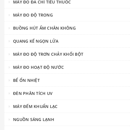
MÁY ĐO ĐA CHỈ TIÊU THUỐC
MÁY ĐO ĐỘ TRONG
BUỒNG HÚT ẨM CHÂN KHÔNG
QUANG KẾ NGỌN LỬA
MÁY ĐO ĐỘ TRƠN CHẢY KHỐI BỘT
MÁY ĐO HOẠT ĐỘ NƯỚC
BỂ ỔN NHIỆT
ĐÈN PHÂN TÍCH UV
MÁY ĐẾM KHUẨN LẠC
NGUỒN SÁNG LẠNH