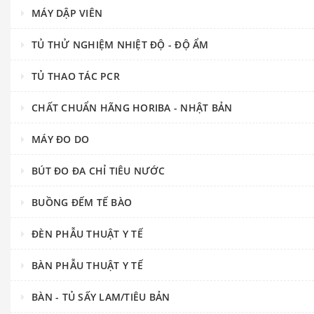
MÁY DẬP VIÊN
TỦ THỬ NGHIỆM NHIỆT ĐỘ - ĐỘ ẨM
TỦ THAO TÁC PCR
CHẤT CHUẨN HÃNG HORIBA - NHẬT BẢN
MÁY ĐO DO
BÚT ĐO ĐA CHỈ TIÊU NƯỚC
BUỒNG ĐẾM TẾ BÀO
ĐÈN PHẪU THUẬT Y TẾ
BÀN PHẪU THUẬT Y TẾ
BÀN - TỦ SẤY LAM/TIÊU BẢN