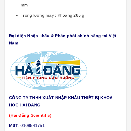
mm
Trọng lượng máy : Khoảng 285 g
---
Đại diện Nhập khẩu & Phân phối chính hãng tại Việt
Nam
CÔNG TY TNHH XUẤT NHẬP KHẨU THIẾT BỊ KHOA
HỌC HẢI ĐĂNG
(Hải Đăng Scientific)
MST
: 0109541751