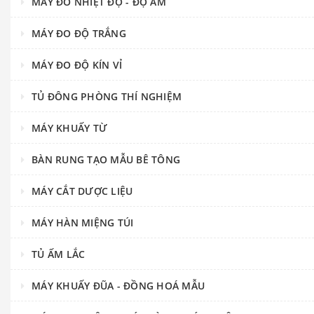
MÁY ĐO NHIỆT ĐỘ - ĐỘ ẨM
MÁY ĐO ĐỘ TRẮNG
MÁY ĐO ĐỘ KÍN VỈ
TỦ ĐÔNG PHÒNG THÍ NGHIỆM
MÁY KHUẤY TỪ
BÀN RUNG TẠO MẪU BÊ TÔNG
MÁY CẮT DƯỢC LIỆU
MÁY HÀN MIỆNG TÚI
TỦ ẤM LẮC
MÁY KHUẤY ĐŨA - ĐỒNG HOÁ MẪU