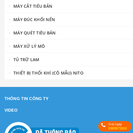
MÁY CẮT TIÊU BẢN
MÁY ĐÚC KHỐI NẾN
MÁY QUÉT TIÊU BẢN
MÁY XỬ LÝ MÔ
TỦ TRỮ LAM
THIẾT BỊ THỔI KHÍ (CÔ MẪU) NITO
THÔNG TIN CÔNG TY
VIDEO
Gọi ngay
0903071102