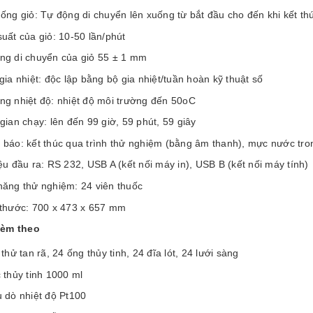
ống giỏ: Tự động di chuyển lên xuống từ bắt đầu cho đến khi kết t
uất của giỏ: 10-50 lần/phút
ng di chuyển của giỏ 55 ± 1 mm
gia nhiệt: độc lập bằng bộ gia nhiệt/tuần hoàn kỹ thuật số
ng nhiệt độ: nhiệt độ môi trường đến 50oC
gian chạy: lên đến 99 giờ, 59 phút, 59 giây
 báo: kết thúc qua trình thử nghiệm (bằng âm thanh), mực nước tr
ệu đầu ra: RS 232, USB A (kết nối máy in), USB B (kết nối máy tính)
năng thử nghiệm: 24 viên thuốc
 thước: 700 x 473 x 657 mm
kèm theo
 thử tan rã, 24 ống thủy tinh, 24 đĩa lót, 24 lưới sàng
 thủy tinh 1000 ml
 dò nhiệt độ Pt100