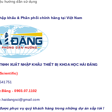
liệu hướng dẫn sử dụng
Nhập khẩu & Phân phối chính hãng tại Việt Nam
TNHH XUẤT NHẬP KHẨU THIẾT BỊ KHOA HỌC HẢI ĐĂNG
Scientific)
9541751
r.Đăng - 0903.07.1102
o.haidangsci@gmail.com
được phục vụ quý khách hàng trong những dự án sắp tới !