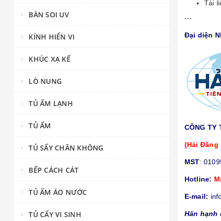
Tài 
BÀN SOI UV
---
Đại diện 
KÍNH HIỂN VI
KHÚC XẠ KẾ
LÒ NUNG
TỦ ẤM LẠNH
TỦ ẤM
CÔNG TY 
(Hải Đăng 
TỦ SẤY CHÂN KHÔNG
MST
: 010
BẾP CÁCH CÁT
Hotline:
M
TỦ ẤM ÁO NƯỚC
E-mail:
inf
TỦ CẤY VI SINH
Hân hạnh 