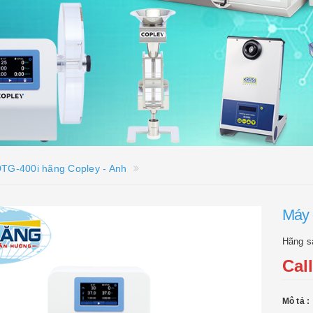
DTG-400i hãng Copley - Anh
Máy 
Hãng s
Cal
Mô tả :