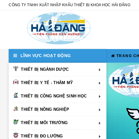
CÔNG TY TNHH XUẤT NHẬP KHẨU THIẾT BỊ KHOA HỌC HẢI ĐĂNG
LĨNH VỰC HOẠT ĐỘNG
TRANG C
THIẾT BỊ NGÀNH DƯỢC
THIẾT BỊ Y TẾ - THẨM MỸ
THIẾT BỊ CÔNG NGHỆ SINH HỌC
THIẾT BỊ NÔNG NGHIỆP
THIẾT BỊ MÔI TRƯỜNG
THIẾT BỊ ĐO LƯỜNG