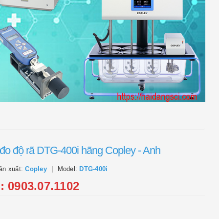
đo độ rã DTG-400i hãng Copley - Anh
ản xuất:
Copley
Model:
DTG-400i
l: 0903.07.1102