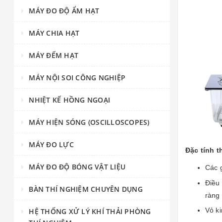
MÁY ĐO ĐỘ ẨM HẠT
MÁY CHIA HẠT
MÁY ĐẾM HẠT
MÁY NỘI SOI CÔNG NGHIỆP
NHIỆT KẾ HỒNG NGOẠI
MÁY HIỆN SÓNG (OSCILLOSCOPES)
MÁY ĐO LỰC
Đặc tính th
MÁY ĐO ĐỘ BÓNG VẬT LIỆU
Các 
Điều 
BÀN THÍ NGHIỆM CHUYÊN DỤNG
ràng 
Vỏ k
HỆ THỐNG XỬ LÝ KHÍ THẢI PHÒNG