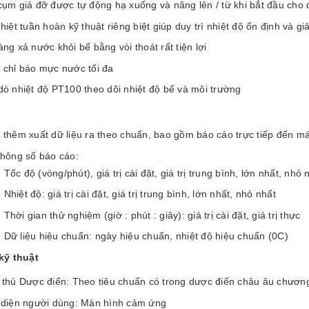
cụm giá đỡ được tự động hạ xuống và nâng lên / từ khi bắt đầu cho 
hiệt tuần hoàn kỹ thuật riêng biệt giúp duy trì nhiệt độ ổn định và g
ng xả nước khỏi bể bằng vòi thoát rất tiện lợi
 chỉ báo mực nước tối đa
ò nhiệt độ PT100 theo dõi nhiệt độ bể và môi trường
 thêm xuất dữ liệu ra theo chuẩn, bao gồm báo cáo trực tiếp đến má
thông số báo cáo:
Tốc độ (vòng/phút), giá trị cài đặt, giá trị trung bình, lớn nhất, nhỏ 
Nhiệt độ: giá trị cài đặt, giá trị trung bình, lớn nhất, nhỏ nhất
Thời gian thử nghiệm (giờ : phút : giây): giá trị cài đặt, giá trị thực
Dữ liệu hiệu chuẩn: ngày hiệu chuẩn, nhiệt độ hiệu chuẩn (0C)
kỹ thuật
 thủ Dược điển: Theo tiêu chuẩn có trong dược điển châu âu chươn
 diện người dùng: Màn hình cảm ứng