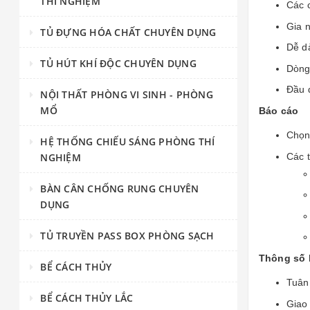
THÍ NGHIỆM
Các 
Gia n
TỦ ĐỰNG HÓA CHẤT CHUYÊN DỤNG
Dễ dà
TỦ HÚT KHÍ ĐỘC CHUYÊN DỤNG
Dòng
Đầu d
NỘI THẤT PHÒNG VI SINH - PHÒNG
MỔ
Báo cáo
Chọn
HỆ THỐNG CHIẾU SÁNG PHÒNG THÍ
Các 
NGHIỆM
BÀN CÂN CHỐNG RUNG CHUYÊN
DỤNG
TỦ TRUYỀN PASS BOX PHÒNG SẠCH
Thông số 
BỂ CÁCH THỦY
Tuân
BỂ CÁCH THỦY LẮC
Giao