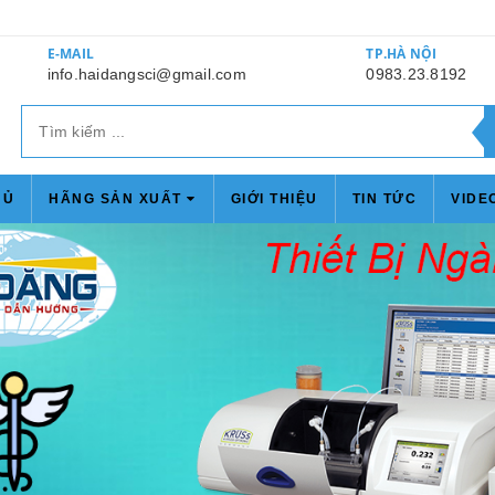
E-MAIL
TP.HÀ NỘI
info.haidangsci@gmail.com
0983.23.8192
HỦ
HÃNG SẢN XUẤT
GIỚI THIỆU
TIN TỨC
VIDE