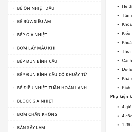
Hệ th
BỂ ỔN NHIỆT DẦU
Tần s
BỂ RỬA SIÊU ÂM
Khoả
Kiểu 
BẾP GIA NHIỆT
Khoả
BƠM LẤY MẪU KHÍ
Thời 
Cảnh
BẾP ĐUN BÌNH CẦU
Dữ li
BẾP ĐUN BÌNH CẦU CÓ KHUẤY TỪ
Khả 
BỂ ĐIỀU NHIỆT TUẦN HOÀN LẠNH
Kích
Phụ kiện 
BLOCK GIA NHIỆT
4 giỏ
BƠM CHÂN KHÔNG
4 cốc
1 đầu
BÀN SẤY LAM