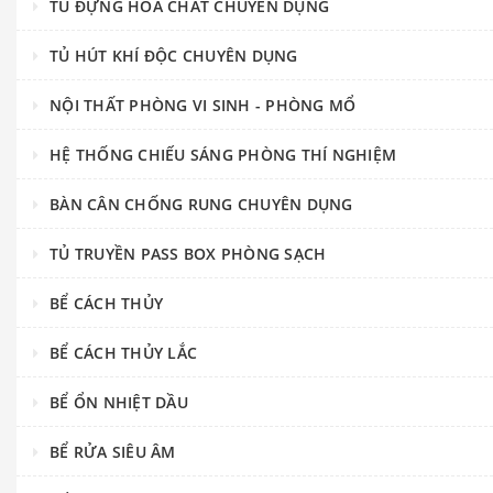
TỦ ĐỰNG HÓA CHẤT CHUYÊN DỤNG
TỦ HÚT KHÍ ĐỘC CHUYÊN DỤNG
NỘI THẤT PHÒNG VI SINH - PHÒNG MỔ
HỆ THỐNG CHIẾU SÁNG PHÒNG THÍ NGHIỆM
BÀN CÂN CHỐNG RUNG CHUYÊN DỤNG
TỦ TRUYỀN PASS BOX PHÒNG SẠCH
BỂ CÁCH THỦY
BỂ CÁCH THỦY LẮC
BỂ ỔN NHIỆT DẦU
BỂ RỬA SIÊU ÂM