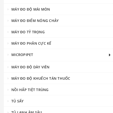
MÁY ĐO ĐỘ MÀI MÒN
MÁY ĐO ĐIỂM NÓNG CHẢY
MÁY ĐO TỶ TRỌNG
MÁY ĐO PHÂN CỰC KẾ
MICROPIPET
MÁY ĐO ĐỘ DÀY VIÊN
MÁY ĐO ĐỘ KHUẾCH TÁN THUỐC
NỒI HẤP TIỆT TRÙNG
TỦ SẤY
TỦ LẠNH ÂM SÂU