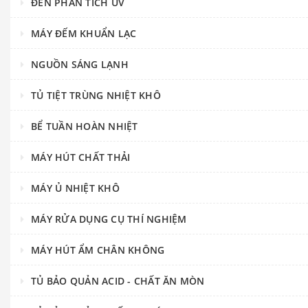
ĐÈN PHÂN TÍCH UV
MÁY ĐẾM KHUẨN LẠC
NGUỒN SÁNG LẠNH
TỦ TIỆT TRÙNG NHIỆT KHÔ
BỂ TUẦN HOÀN NHIỆT
MÁY HÚT CHẤT THẢI
MÁY Ủ NHIỆT KHÔ
MÁY RỬA DỤNG CỤ THÍ NGHIỆM
MÁY HÚT ẨM CHÂN KHÔNG
TỦ BẢO QUẢN ACID - CHẤT ĂN MÒN