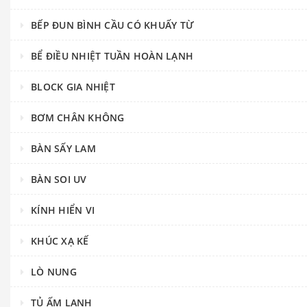
BẾP ĐUN BÌNH CẦU CÓ KHUẤY TỪ
BỂ ĐIỀU NHIỆT TUẦN HOÀN LẠNH
BLOCK GIA NHIỆT
BƠM CHÂN KHÔNG
BÀN SẤY LAM
BÀN SOI UV
KÍNH HIỂN VI
KHÚC XẠ KẾ
LÒ NUNG
TỦ ẤM LẠNH