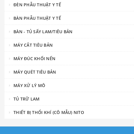
ĐÈN PHẪU THUẬT Y TẾ
BÀN PHẪU THUẬT Y TẾ
BÀN - TỦ SẤY LAM/TIÊU BẢN
MÁY CẮT TIÊU BẢN
MÁY ĐÚC KHỐI NẾN
MÁY QUÉT TIÊU BẢN
MÁY XỬ LÝ MÔ
TỦ TRỮ LAM
THIẾT BỊ THỔI KHÍ (CÔ MẪU) NITO