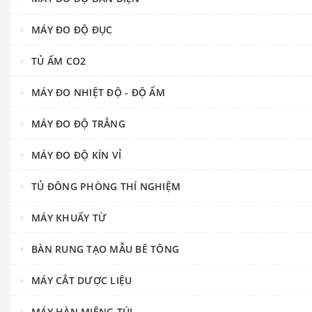
MÁY ĐO ĐỘ ĐỤC
TỦ ẤM CO2
MÁY ĐO NHIỆT ĐỘ - ĐỘ ẨM
MÁY ĐO ĐỘ TRẮNG
MÁY ĐO ĐỘ KÍN VỈ
TỦ ĐÔNG PHÒNG THÍ NGHIỆM
MÁY KHUẤY TỪ
BÀN RUNG TẠO MẪU BÊ TÔNG
MÁY CẮT DƯỢC LIỆU
MÁY HÀN MIỆNG TÚI