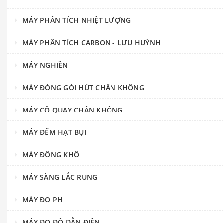
MÁY PHÂN TÍCH NHIỆT LƯỢNG
MÁY PHÂN TÍCH CARBON - LƯU HUỲNH
MÁY NGHIỀN
MÁY ĐÓNG GÓI HÚT CHÂN KHÔNG
MÁY CÔ QUAY CHÂN KHÔNG
MÁY ĐẾM HẠT BỤI
MÁY ĐÔNG KHÔ
MÁY SÀNG LẮC RUNG
MÁY ĐO PH
MÁY ĐO ĐỘ DẪN ĐIỆN