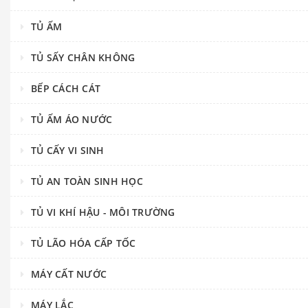
TỦ ẤM
TỦ SẤY CHÂN KHÔNG
BẾP CÁCH CÁT
TỦ ẤM ÁO NƯỚC
TỦ CẤY VI SINH
TỦ AN TOÀN SINH HỌC
TỦ VI KHÍ HẬU - MÔI TRƯỜNG
TỦ LÃO HÓA CẤP TỐC
MÁY CẤT NƯỚC
MÁY LẮC