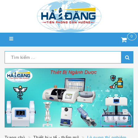
0
Trang chủ
Thiết bị y tế - thẩm mỹ
Lò nung thí nghiệm