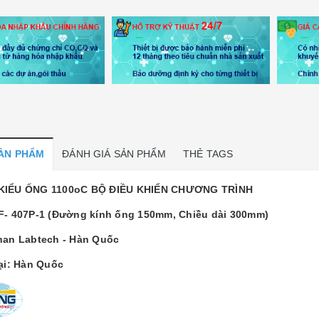
SẢN PHẨM
ĐÁNH GIÁ SẢN PHẨM
THẺ TAGS
KIỂU ỐNG 1100oC BỘ ĐIỀU KHIỂN CHƯƠNG TRÌNH
F- 407P-1 (Đường kính ống 150mm, Chiều dài 300mm)
han Labtech - Hàn Quốc
tại: Hàn Quốc