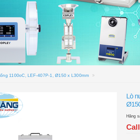
 ống 1100oC, LEF-407P-1, Ø150 x L300mm
Lò n
Ø15
Hãng s
Cal