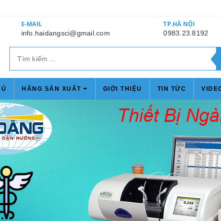
E-MAIL
TP.HÀ NỘI
info.haidangsci@gmail.com
0983.23.8192
HỦ
HÃNG SẢN XUẤT
GIỚI THIỆU
TIN TỨC
VIDE