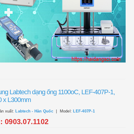
ung Labtech dạng ống 1100oC, LEF-407P-1,
0 x L300mm
ản xuất:
Labtech - Hàn Quốc
Model:
LEF-407P-1
l: 0903.07.1102