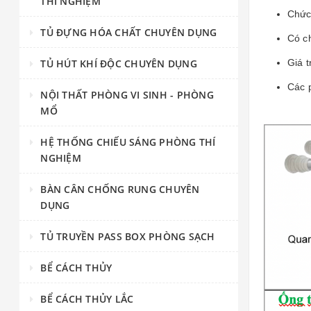
THÍ NGHIỆM
Chức
TỦ ĐỰNG HÓA CHẤT CHUYÊN DỤNG
Có c
TỦ HÚT KHÍ ĐỘC CHUYÊN DỤNG
Giá t
Các 
NỘI THẤT PHÒNG VI SINH - PHÒNG
MỔ
HỆ THỐNG CHIẾU SÁNG PHÒNG THÍ
NGHIỆM
BÀN CÂN CHỐNG RUNG CHUYÊN
DỤNG
TỦ TRUYỀN PASS BOX PHÒNG SẠCH
BỂ CÁCH THỦY
BỂ CÁCH THỦY LẮC