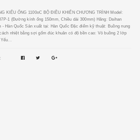
NG KIỂU ỐNG 1100oC BỘ ĐIỀU KHIỂN CHƯƠNG TRÌNH Model:
07P-1 (Đường kính ống 150mm, Chiều dài 300mm) Hãng: Daihan
h - Hàn Quốc Sản xuất tại: Hàn Quốc Đặc điểm kỹ thuật: Buồng nung
 cách nhiệt bằng sợi gốm đúc khuân có độ bền cao: Vỏ buồng 2 lớp
 Yếu...
: