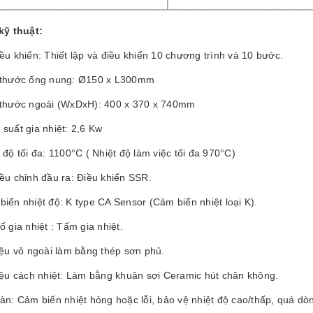
kỹ thuật:
ều khiển: Thiết lập và điều khiển 10 chương trình và 10 bước.
 thước ống nung: Ø150 x L300mm
 thước ngoài (WxDxH): 400 x 370 x 740mm
suất gia nhiệt: 2,6 Kw
 độ tối đa: 1100°C ( Nhiệt độ làm việc tối đa 970°C)
ều chỉnh đầu ra: Điều khiển SSR.
iến nhiệt độ: K type CA Sensor (Cảm biến nhiệt loại K).
ố gia nhiệt : Tấm gia nhiệt.
iệu vỏ ngoài làm bằng thép sơn phủ.
liệu cách nhiệt: Làm bằng khuân sợi Ceramic hút chân không.
àn: Cảm biến nhiệt hỏng hoặc lỗi, bảo vệ nhiệt độ cao/thấp, quá dòng