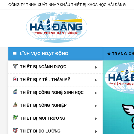
CÔNG TY TNHH XUẤT NHẬP KHẨU THIẾT BỊ KHOA HỌC HẢI ĐĂNG
LĨNH VỰC HOẠT ĐỘNG
TRANG C
THIẾT BỊ NGÀNH DƯỢC
THIẾT BỊ Y TẾ - THẨM MỸ
THIẾT BỊ CÔNG NGHỆ SINH HỌC
THIẾT BỊ NÔNG NGHIỆP
THIẾT BỊ MÔI TRƯỜNG
THIẾT BỊ ĐO LƯỜNG