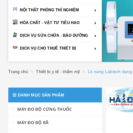
NỘI THẤT PHÒNG THÍ NGHIỆM
HÓA CHẤT - VẬT TƯ TIÊU HAO
DỊCH VỤ SỬA CHỮA - BẢO DƯỠNG
DỊCH VỤ CHO THUÊ THIẾT BỊ
Trang chủ
Thiết bị y tế - thẩm mỹ
Lò nung Labtech dạng
DANH MỤC SẢN PHẨM
MÁY ĐO ĐỘ CỨNG THUỐC
MÁY ĐO ĐỘ RÃ