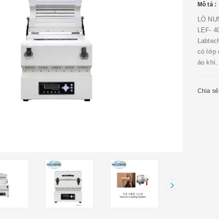
Mô tả :
LÒ NU
LEF- 4
Labtec
có lớp
áo khí.
Chia sẻ