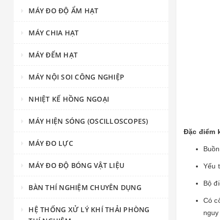
MÁY ĐO ĐỘ ẨM HẠT
MÁY CHIA HẠT
MÁY ĐẾM HẠT
MÁY NỘI SOI CÔNG NGHIỆP
NHIỆT KẾ HỒNG NGOẠI
MÁY HIỆN SÓNG (OSCILLOSCOPES)
Đặc điểm k
MÁY ĐO LỰC
Buồn
MÁY ĐO ĐỘ BÓNG VẬT LIỆU
Yếu t
Bộ đi
BÀN THÍ NGHIỆM CHUYÊN DỤNG
Có cổ
HỆ THỐNG XỬ LÝ KHÍ THẢI PHÒNG
nguy