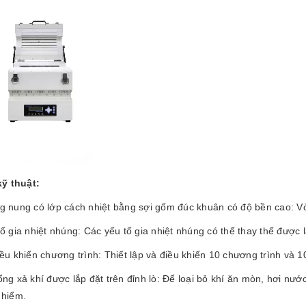
ỹ thuật:
g nung có lớp cách nhiệt bằng sợi gốm đúc khuân có độ bền cao: Vỏ
ố gia nhiệt nhúng: Các yếu tố gia nhiệt nhúng có thể thay thế được 
ều khiển chương trình: Thiết lập và điều khiển 10 chương trình và 1
ng xả khí được lắp đặt trên đỉnh lò: Để loại bỏ khí ăn mòn, hơi nư
 hiểm.