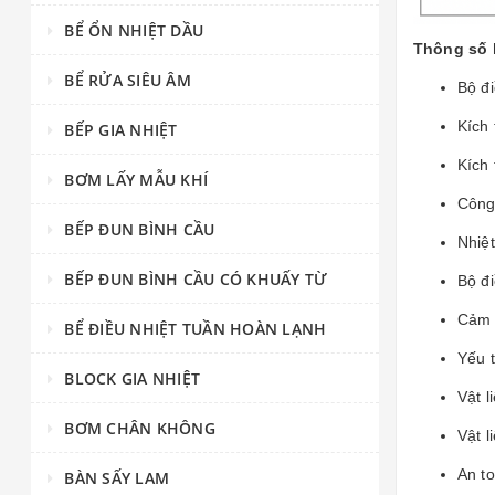
BỂ ỔN NHIỆT DẦU
Thông số 
BỂ RỬA SIÊU ÂM
Bộ đi
Kích
BẾP GIA NHIỆT
Kích
BƠM LẤY MẪU KHÍ
Công 
BẾP ĐUN BÌNH CẦU
Nhiệt
BẾP ĐUN BÌNH CẦU CÓ KHUẤY TỪ
Bộ đi
Cảm b
BỂ ĐIỀU NHIỆT TUẦN HOÀN LẠNH
Yếu t
BLOCK GIA NHIỆT
Vật l
BƠM CHÂN KHÔNG
Vật 
An to
BÀN SẤY LAM