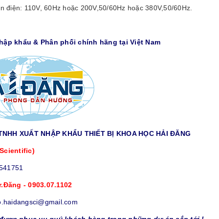
n điện: 110V, 60Hz hoặc 200V,50/60Hz hoặc 380V,50/60Hz.
Nhập khẩu & Phân phối chính hãng tại Việt Nam
TNHH XUẤT NHẬP KHẨU THIẾT BỊ KHOA HỌC HẢI ĐĂNG
Scientific)
9541751
r.Đăng - 0903.07.1102
o.haidangsci@gmail.com