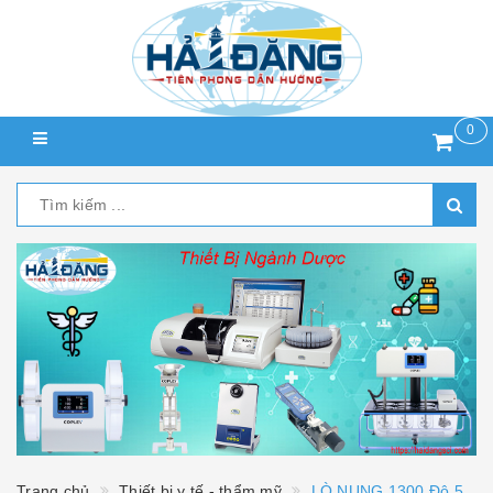
0
Trang chủ
Thiết bị y tế - thẩm mỹ
LÒ NUNG 1300 Độ 5