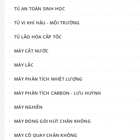
TỦ AN TOÀN SINH HỌC
TỦ VI KHÍ HẬU - MÔI TRƯỜNG
TỦ LÃO HÓA CẤP TỐC
MÁY CẤT NƯỚC
MÁY LẮC
MÁY PHÂN TÍCH NHIỆT LƯỢNG
MÁY PHÂN TÍCH CARBON - LƯU HUỲNH
MÁY NGHIỀN
MÁY ĐÓNG GÓI HÚT CHÂN KHÔNG
MÁY CÔ QUAY CHÂN KHÔNG