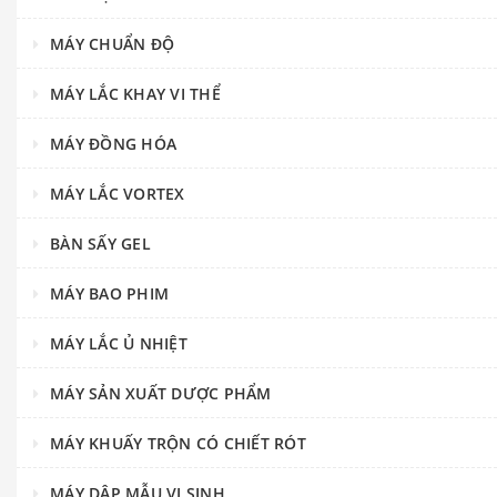
MÁY CHUẨN ĐỘ
MÁY LẮC KHAY VI THỂ
MÁY ĐỒNG HÓA
MÁY LẮC VORTEX
BÀN SẤY GEL
MÁY BAO PHIM
MÁY LẮC Ủ NHIỆT
MÁY SẢN XUẤT DƯỢC PHẨM
MÁY KHUẤY TRỘN CÓ CHIẾT RÓT
MÁY DẬP MẪU VI SINH