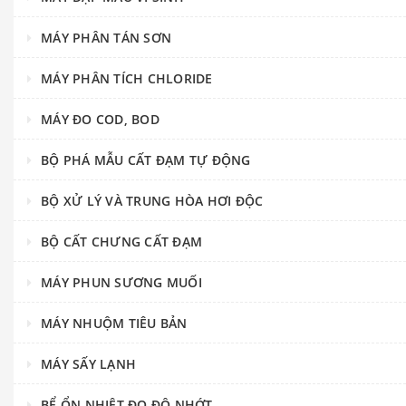
MÁY PHÂN TÁN SƠN
MÁY PHÂN TÍCH CHLORIDE
MÁY ĐO COD, BOD
BỘ PHÁ MẪU CẤT ĐẠM TỰ ĐỘNG
BỘ XỬ LÝ VÀ TRUNG HÒA HƠI ĐỘC
BỘ CẤT CHƯNG CẤT ĐẠM
MÁY PHUN SƯƠNG MUỐI
MÁY NHUỘM TIÊU BẢN
MÁY SẤY LẠNH
BỂ ỔN NHIỆT ĐO ĐỘ NHỚT