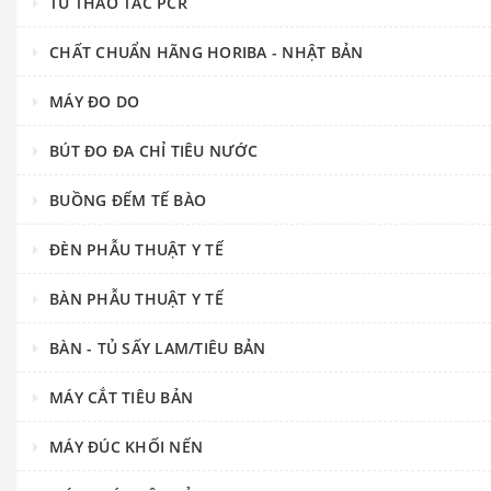
TỦ THAO TÁC PCR
CHẤT CHUẨN HÃNG HORIBA - NHẬT BẢN
MÁY ĐO DO
BÚT ĐO ĐA CHỈ TIÊU NƯỚC
BUỒNG ĐẾM TẾ BÀO
ĐÈN PHẪU THUẬT Y TẾ
BÀN PHẪU THUẬT Y TẾ
BÀN - TỦ SẤY LAM/TIÊU BẢN
MÁY CẮT TIÊU BẢN
MÁY ĐÚC KHỐI NẾN