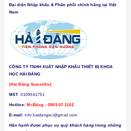
Đại diện Nhập khẩu & Phân phối chính hãng tại Việt
Nam
CÔNG TY TNHH XUẤT NHẬP KHẨU THIẾT BỊ KHOA
HỌC HẢI ĐĂNG
(Hải Đăng Scientific)
MST
: 0109541751
Hotline:
Mr.Đăng - 0903.07.1102
E-mail:
info.haidangsci@gmail.com
Hân hạnh được phục vụ quý khách hàng trong những