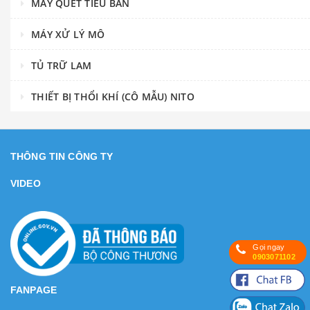
MÁY QUÉT TIÊU BẢN
MÁY XỬ LÝ MÔ
TỦ TRỮ LAM
THIẾT BỊ THỔI KHÍ (CÔ MẪU) NITO
THÔNG TIN CÔNG TY
VIDEO
Gọi ngay
0903071102
FANPAGE