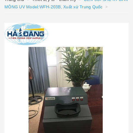
MỎNG UV Model:WFH-203B, Xuất xứ Trung Quốc