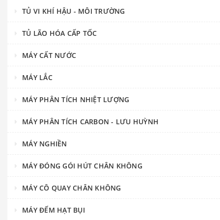
TỦ VI KHÍ HẬU - MÔI TRƯỜNG
TỦ LÃO HÓA CẤP TỐC
MÁY CẤT NƯỚC
MÁY LẮC
MÁY PHÂN TÍCH NHIỆT LƯỢNG
MÁY PHÂN TÍCH CARBON - LƯU HUỲNH
MÁY NGHIỀN
MÁY ĐÓNG GÓI HÚT CHÂN KHÔNG
MÁY CÔ QUAY CHÂN KHÔNG
MÁY ĐẾM HẠT BỤI