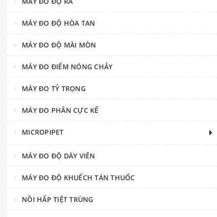
MÁY ĐO ĐỘ RÃ
MÁY ĐO ĐỘ HÒA TAN
MÁY ĐO ĐỘ MÀI MÒN
MÁY ĐO ĐIỂM NÓNG CHẢY
MÁY ĐO TỶ TRỌNG
MÁY ĐO PHÂN CỰC KẾ
MICROPIPET
MÁY ĐO ĐỘ DÀY VIÊN
MÁY ĐO ĐỘ KHUẾCH TÁN THUỐC
NỒI HẤP TIỆT TRÙNG