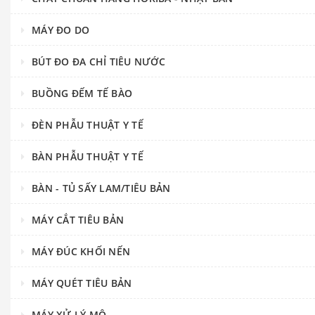
MÁY ĐO DO
BÚT ĐO ĐA CHỈ TIÊU NƯỚC
BUỒNG ĐẾM TẾ BÀO
ĐÈN PHẪU THUẬT Y TẾ
BÀN PHẪU THUẬT Y TẾ
BÀN - TỦ SẤY LAM/TIÊU BẢN
MÁY CẮT TIÊU BẢN
MÁY ĐÚC KHỐI NẾN
MÁY QUÉT TIÊU BẢN
MÁY XỬ LÝ MÔ