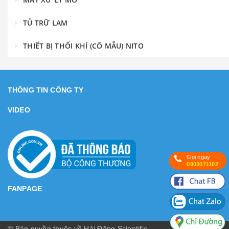
TỦ TRỮ LAM
THIẾT BỊ THỔI KHÍ (CÔ MẪU) NITO
THÔNG TIN CÔNG TY
VIDEO
Gọi ngay
0903071102
FANPAGE
© Bản quyền thuộc về Hải Đăng Scientific