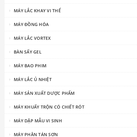
MÁY LẮC KHAY VI THỂ
MÁY ĐỒNG HÓA
MÁY LẮC VORTEX
BÀN SẤY GEL
MÁY BAO PHIM
MÁY LẮC Ủ NHIỆT
MÁY SẢN XUẤT DƯỢC PHẨM
MÁY KHUẤY TRỘN CÓ CHIẾT RÓT
MÁY DẬP MẪU VI SINH
MÁY PHÂN TÁN SƠN