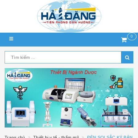
0
Trang chủ
Thiết bị y tế - thẩm mỹ
ĐÈN SOI SẮC KÝ BẢN