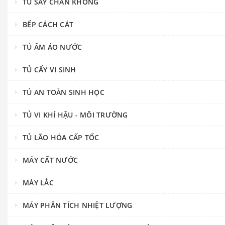
TỦ SẤY CHÂN KHÔNG
BẾP CÁCH CÁT
TỦ ẤM ÁO NƯỚC
TỦ CẤY VI SINH
TỦ AN TOÀN SINH HỌC
TỦ VI KHÍ HẬU - MÔI TRƯỜNG
TỦ LÃO HÓA CẤP TỐC
MÁY CẤT NƯỚC
MÁY LẮC
MÁY PHÂN TÍCH NHIỆT LƯỢNG