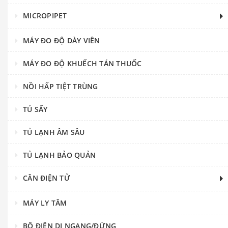
MICROPIPET
MÁY ĐO ĐỘ DÀY VIÊN
MÁY ĐO ĐỘ KHUẾCH TÁN THUỐC
NỒI HẤP TIỆT TRÙNG
TỦ SẤY
TỦ LẠNH ÂM SÂU
TỦ LẠNH BẢO QUẢN
CÂN ĐIỆN TỬ
MÁY LY TÂM
BỘ ĐIỆN DI NGANG/ĐỨNG