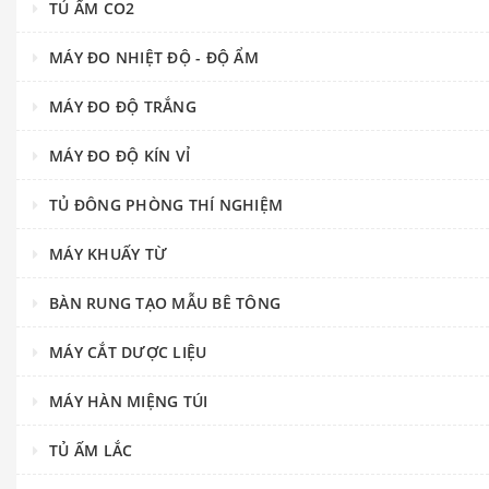
TỦ ẤM CO2
MÁY ĐO NHIỆT ĐỘ - ĐỘ ẨM
MÁY ĐO ĐỘ TRẮNG
MÁY ĐO ĐỘ KÍN VỈ
TỦ ĐÔNG PHÒNG THÍ NGHIỆM
MÁY KHUẤY TỪ
BÀN RUNG TẠO MẪU BÊ TÔNG
MÁY CẮT DƯỢC LIỆU
MÁY HÀN MIỆNG TÚI
TỦ ẤM LẮC