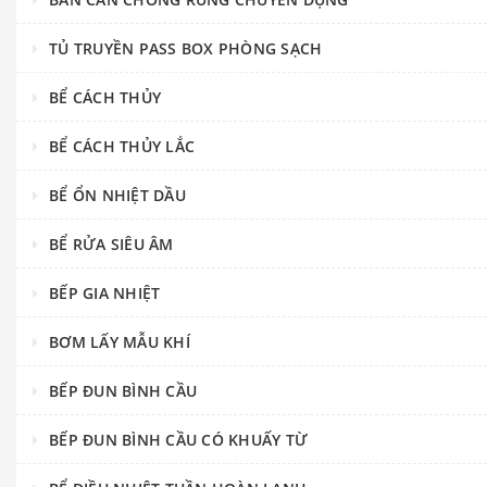
TỦ TRUYỀN PASS BOX PHÒNG SẠCH
BỂ CÁCH THỦY
BỂ CÁCH THỦY LẮC
BỂ ỔN NHIỆT DẦU
BỂ RỬA SIÊU ÂM
BẾP GIA NHIỆT
BƠM LẤY MẪU KHÍ
BẾP ĐUN BÌNH CẦU
BẾP ĐUN BÌNH CẦU CÓ KHUẤY TỪ