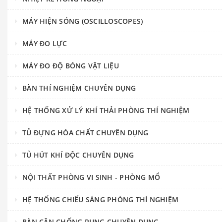
MÁY HIỆN SÓNG (OSCILLOSCOPES)
MÁY ĐO LỰC
MÁY ĐO ĐỘ BÓNG VẬT LIỆU
BÀN THÍ NGHIỆM CHUYÊN DỤNG
HỆ THỐNG XỬ LÝ KHÍ THẢI PHÒNG THÍ NGHIỆM
TỦ ĐỰNG HÓA CHẤT CHUYÊN DỤNG
TỦ HÚT KHÍ ĐỘC CHUYÊN DỤNG
NỘI THẤT PHÒNG VI SINH - PHÒNG MỔ
HỆ THỐNG CHIẾU SÁNG PHÒNG THÍ NGHIỆM
BÀN CÂN CHỐNG RUNG CHUYÊN DỤNG