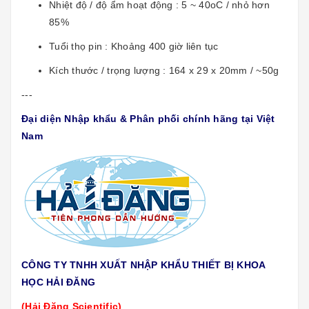
Nhiệt độ / độ ẩm hoạt động : 5 ~ 40oC / nhỏ hơn
85%
Tuổi thọ pin : Khoảng 400 giờ liên tục
Kích thước / trọng lượng : 164 x 29 x 20mm / ~50g
---
Đại diện Nhập khẩu & Phân phối chính hãng tại Việt
Nam
CÔNG TY TNHH XUẤT NHẬP KHẨU THIẾT BỊ KHOA
HỌC HẢI ĐĂNG
(Hải Đăng Scientific)