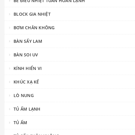
BỂ ĐIỀU NHIỆT TUẦN HOÀN LẠNH
BLOCK GIA NHIỆT
BƠM CHÂN KHÔNG
BÀN SẤY LAM
BÀN SOI UV
KÍNH HIỂN VI
KHÚC XẠ KẾ
LÒ NUNG
TỦ ẤM LẠNH
TỦ ẤM