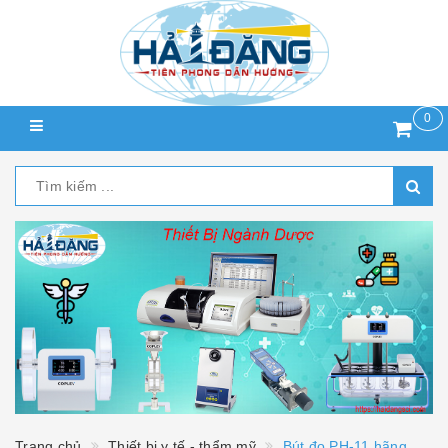
0
Trang chủ
Thiết bị y tế - thẩm mỹ
Bút đo PH-11 hãng