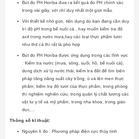
Bút đo PH Horiba đưa ra kết quả đo PH chính xác
trong vài giây, với chỉ duy nhất một giọt mẫu.
Với thiết kế nhỏ gọn, tiện dụng dù bạn đang cần duy
trì độ pH trong bể nuôi cá , hay muốn kiểm tra độ
axit trong nước mưa,hay các loại thực phẩm tươi
như thịt cá thì rất là phù hợp
Bút đo PH Horiba được ứng dụng trong các lĩnh vực
: Kiểm tra nước (mưa, sông, suối, hồ, bể nuôi cá);
dung dịch xử lý nước thải; kiểm tra đất để tìm biện
pháp tăng năng suất cây trồng; ủ và lên men thực
phẩm; kiểm tra độ tươi của thực phẩm; trong phòng
thí nghiệm nghiên cứu; trong quản lý chất lượng các
vật tư y tế và mỹ phẩm; trong nha khoa; trong giáo
dục,…
Thông số kĩ thuật:
Nguyên lí đo : Phương pháp điện cực thủy tinh