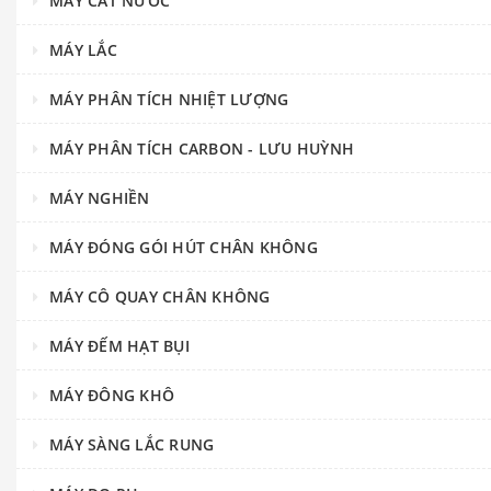
MÁY CẤT NƯỚC
MÁY LẮC
MÁY PHÂN TÍCH NHIỆT LƯỢNG
MÁY PHÂN TÍCH CARBON - LƯU HUỲNH
MÁY NGHIỀN
MÁY ĐÓNG GÓI HÚT CHÂN KHÔNG
MÁY CÔ QUAY CHÂN KHÔNG
MÁY ĐẾM HẠT BỤI
MÁY ĐÔNG KHÔ
MÁY SÀNG LẮC RUNG