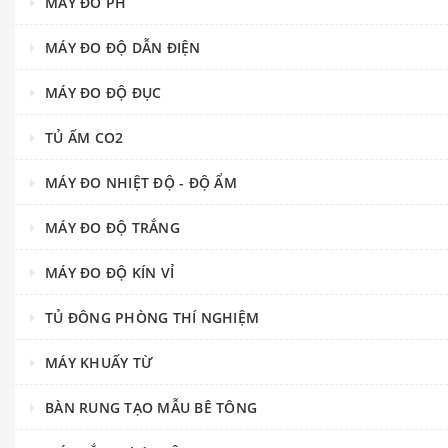
MÁY ĐO PH
MÁY ĐO ĐỘ DẪN ĐIỆN
MÁY ĐO ĐỘ ĐỤC
TỦ ẤM CO2
MÁY ĐO NHIỆT ĐỘ - ĐỘ ẨM
MÁY ĐO ĐỘ TRẮNG
MÁY ĐO ĐỘ KÍN VỈ
TỦ ĐÔNG PHÒNG THÍ NGHIỆM
MÁY KHUẤY TỪ
BÀN RUNG TẠO MẪU BÊ TÔNG