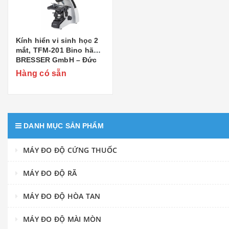
Kính hiển vi sinh học 2
mắt, TFM-201 Bino hãng
BRESSER GmbH – Đức
Hàng có sẵn
DANH MỤC SẢN PHẨM
MÁY ĐO ĐỘ CỨNG THUỐC
MÁY ĐO ĐỘ RÃ
MÁY ĐO ĐỘ HÒA TAN
MÁY ĐO ĐỘ MÀI MÒN