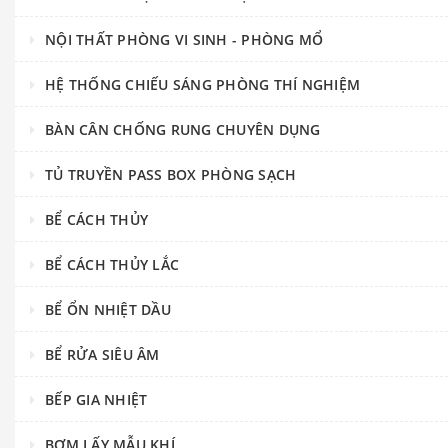
NỘI THẤT PHÒNG VI SINH - PHÒNG MỔ
HỆ THỐNG CHIẾU SÁNG PHÒNG THÍ NGHIỆM
BÀN CÂN CHỐNG RUNG CHUYÊN DỤNG
TỦ TRUYỀN PASS BOX PHÒNG SẠCH
BỂ CÁCH THỦY
BỂ CÁCH THỦY LẮC
BỂ ỔN NHIỆT DẦU
BỂ RỬA SIÊU ÂM
BẾP GIA NHIỆT
BƠM LẤY MẪU KHÍ