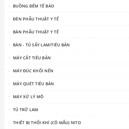
BUỒNG ĐẾM TẾ BÀO
ĐÈN PHẪU THUẬT Y TẾ
BÀN PHẪU THUẬT Y TẾ
BÀN - TỦ SẤY LAM/TIÊU BẢN
MÁY CẮT TIÊU BẢN
MÁY ĐÚC KHỐI NẾN
MÁY QUÉT TIÊU BẢN
MÁY XỬ LÝ MÔ
TỦ TRỮ LAM
THIẾT BỊ THỔI KHÍ (CÔ MẪU) NITO