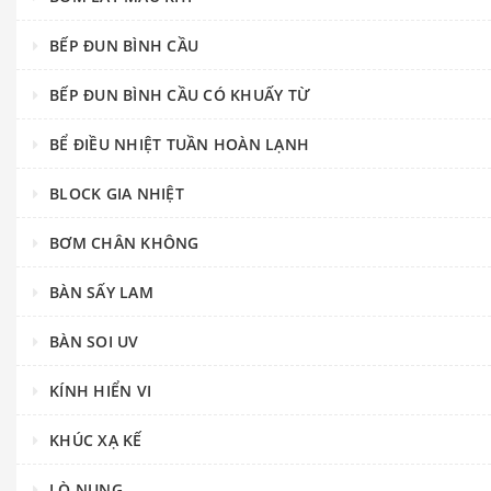
BẾP ĐUN BÌNH CẦU
BẾP ĐUN BÌNH CẦU CÓ KHUẤY TỪ
BỂ ĐIỀU NHIỆT TUẦN HOÀN LẠNH
BLOCK GIA NHIỆT
BƠM CHÂN KHÔNG
BÀN SẤY LAM
BÀN SOI UV
KÍNH HIỂN VI
KHÚC XẠ KẾ
LÒ NUNG