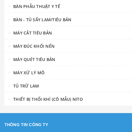
BÀN PHẪU THUẬT Y TẾ
BÀN - TỦ SẤY LAM/TIÊU BẢN
MÁY CẮT TIÊU BẢN
MÁY ĐÚC KHỐI NẾN
MÁY QUÉT TIÊU BẢN
MÁY XỬ LÝ MÔ
TỦ TRỮ LAM
THIẾT BỊ THỔI KHÍ (CÔ MẪU) NITO
THÔNG TIN CÔNG TY