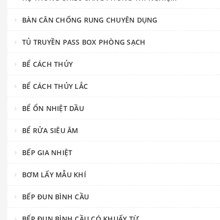
BÀN CÂN CHỐNG RUNG CHUYÊN DỤNG
TỦ TRUYỀN PASS BOX PHÒNG SẠCH
BỂ CÁCH THỦY
BỂ CÁCH THỦY LẮC
BỂ ỔN NHIỆT DẦU
BỂ RỬA SIÊU ÂM
BẾP GIA NHIỆT
BƠM LẤY MẪU KHÍ
BẾP ĐUN BÌNH CẦU
BẾP ĐUN BÌNH CẦU CÓ KHUẤY TỪ