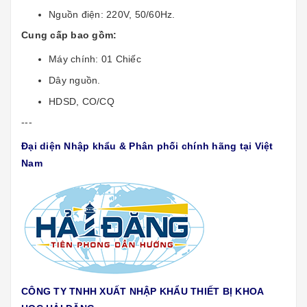
Nguồn điện: 220V, 50/60Hz.
Cung cấp bao gồm:
Máy chính: 01 Chiếc
Dây nguồn.
HDSD, CO/CQ
---
Đại diện Nhập khẩu & Phân phối chính hãng tại Việt
Nam
CÔNG TY TNHH XUẤT NHẬP KHẨU THIẾT BỊ KHOA