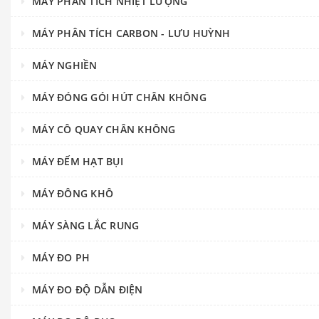
MÁY PHÂN TÍCH NHIỆT LƯỢNG
MÁY PHÂN TÍCH CARBON - LƯU HUỲNH
MÁY NGHIỀN
MÁY ĐÓNG GÓI HÚT CHÂN KHÔNG
MÁY CÔ QUAY CHÂN KHÔNG
MÁY ĐẾM HẠT BỤI
MÁY ĐÔNG KHÔ
MÁY SÀNG LẮC RUNG
MÁY ĐO PH
MÁY ĐO ĐỘ DẪN ĐIỆN