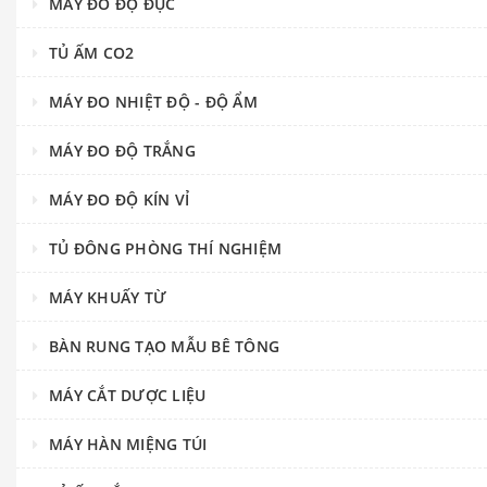
MÁY ĐO ĐỘ ĐỤC
TỦ ẤM CO2
MÁY ĐO NHIỆT ĐỘ - ĐỘ ẨM
MÁY ĐO ĐỘ TRẮNG
MÁY ĐO ĐỘ KÍN VỈ
TỦ ĐÔNG PHÒNG THÍ NGHIỆM
MÁY KHUẤY TỪ
BÀN RUNG TẠO MẪU BÊ TÔNG
MÁY CẮT DƯỢC LIỆU
MÁY HÀN MIỆNG TÚI