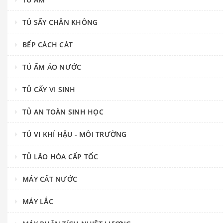
TỦ SẤY CHÂN KHÔNG
BẾP CÁCH CÁT
TỦ ẤM ÁO NƯỚC
TỦ CẤY VI SINH
TỦ AN TOÀN SINH HỌC
TỦ VI KHÍ HẬU - MÔI TRƯỜNG
TỦ LÃO HÓA CẤP TỐC
MÁY CẤT NƯỚC
MÁY LẮC