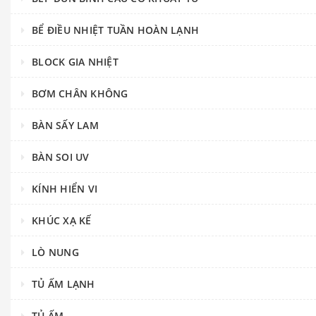
BỂ ĐIỀU NHIỆT TUẦN HOÀN LẠNH
BLOCK GIA NHIỆT
BƠM CHÂN KHÔNG
BÀN SẤY LAM
BÀN SOI UV
KÍNH HIỂN VI
KHÚC XẠ KẾ
LÒ NUNG
TỦ ẤM LẠNH
TỦ ẤM