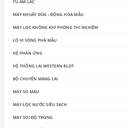
TỦ ẤM LẮC
MÁY KHUẤY ĐŨA - ĐỒNG HOÁ MẪU
MÁY LỌC KHÔNG KHÍ PHÒNG THÍ NGHIỆM
LÒ VI SÓNG PHÁ MẪU
HỆ PHẢN ỨNG
HỆ THỐNG LAI WESTERN BLOT
BỘ CHUYỂN MÀNG LAI
MÁY SO MÀU
MÁY LỌC NƯỚC SIÊU SẠCH
MÁY SOI ĐỘ TRONG