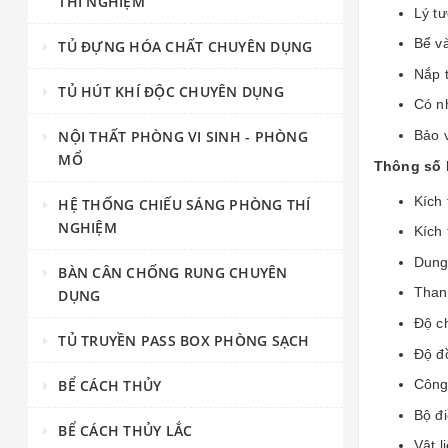
THÍ NGHIỆM
Lý t
Bể v
TỦ ĐỰNG HÓA CHẤT CHUYÊN DỤNG
Nắp 
TỦ HÚT KHÍ ĐỘC CHUYÊN DỤNG
Có nh
NỘI THẤT PHÒNG VI SINH - PHÒNG
Bảo 
MỔ
Thông số 
Kích
HỆ THỐNG CHIẾU SÁNG PHÒNG THÍ
NGHIỆM
Kích
Dung 
BÀN CÂN CHỐNG RUNG CHUYÊN
Than
DỤNG
Độ ch
TỦ TRUYỀN PASS BOX PHÒNG SẠCH
Độ đ
BỂ CÁCH THỦY
Công 
Bộ đi
BỂ CÁCH THỦY LẮC
Vật l