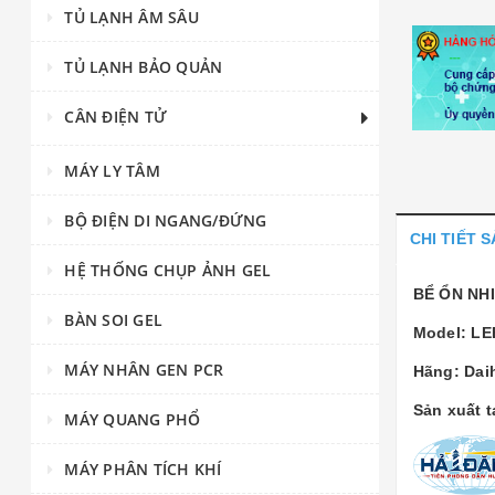
TỦ LẠNH ÂM SÂU
TỦ LẠNH BẢO QUẢN
CÂN ĐIỆN TỬ
MÁY LY TÂM
BỘ ĐIỆN DI NGANG/ĐỨNG
CHI TIẾT 
HỆ THỐNG CHỤP ẢNH GEL
BỂ ỔN NHI
BÀN SOI GEL
Model: LE
MÁY NHÂN GEN PCR
Hãng: Dai
Sản xuất 
MÁY QUANG PHỔ
MÁY PHÂN TÍCH KHÍ