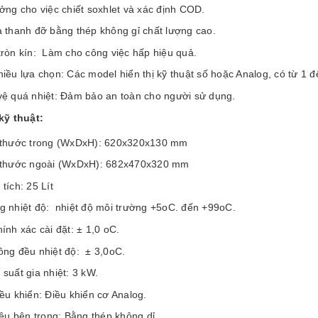
ưởng cho việc chiết soxhlet và xác định COD.
à thanh đỡ bằng thép không gỉ chất lượng cao.
tròn kín: Làm cho công việc hấp hiệu quả.
iều lựa chọn: Các model hiển thị kỹ thuật số hoặc Analog, có từ 1 đến
vệ quá nhiệt: Đảm bảo an toàn cho người sử dụng.
kỹ thuật:
 thước trong (WxDxH): 620x320x130 mm
 thước ngoài (WxDxH): 682x470x320 mm
tích: 25 Lít
g nhiệt độ: nhiệt độ môi trường +5oC. đến +99oC.
ính xác cài đặt: ± 1,0 oC.
ồng đều nhiệt độ: ± 3,0oC.
suất gia nhiệt: 3 kW.
ều khiển: Điều khiển cơ Analog.
iệu bên trong: Bằng thép không dỉ.