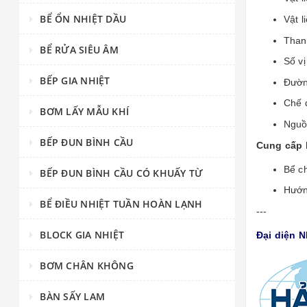
BỂ ỔN NHIỆT DẦU
Vật l
Than
BỂ RỬA SIÊU ÂM
Số vị 
BẾP GIA NHIỆT
Đườn
Chế 
BƠM LẤY MẪU KHÍ
Nguồ
BẾP ĐUN BÌNH CẦU
Cung cấp 
Bể c
BẾP ĐUN BÌNH CẦU CÓ KHUẤY TỪ
Hướn
BỂ ĐIỀU NHIỆT TUẦN HOÀN LẠNH
---
BLOCK GIA NHIỆT
Đại diện 
BƠM CHÂN KHÔNG
BÀN SẤY LAM