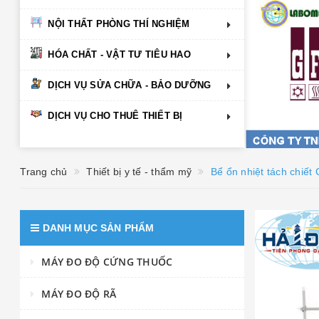
NỘI THẤT PHÒNG THÍ NGHIỆM
HÓA CHẤT - VẬT TƯ TIÊU HAO
DỊCH VỤ SỬA CHỮA - BẢO DƯỠNG
DỊCH VỤ CHO THUÊ THIẾT BỊ
Trang chủ
Thiết bị y tế - thẩm mỹ
Bể ổn nhiệt tách chiết
DANH MỤC SẢN PHẨM
MÁY ĐO ĐỘ CỨNG THUỐC
MÁY ĐO ĐỘ RÃ