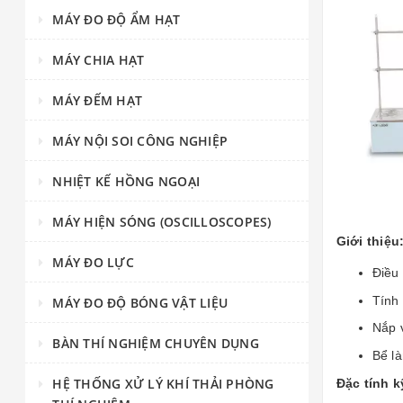
MÁY ĐO ĐỘ ẨM HẠT
MÁY CHIA HẠT
MÁY ĐẾM HẠT
MÁY NỘI SOI CÔNG NGHIỆP
NHIỆT KẾ HỒNG NGOẠI
MÁY HIỆN SÓNG (OSCILLOSCOPES)
Giới thiệu
MÁY ĐO LỰC
Điều 
Tính 
MÁY ĐO ĐỘ BÓNG VẬT LIỆU
Nắp 
BÀN THÍ NGHIỆM CHUYÊN DỤNG
Bể l
HỆ THỐNG XỬ LÝ KHÍ THẢI PHÒNG
Đặc tính k