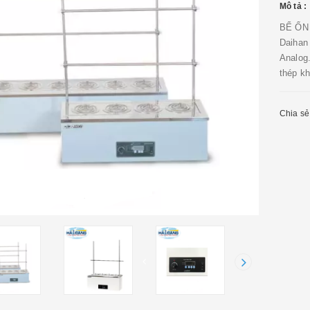
Mô tả :
BỂ ỔN 
Daihan
Analog
thép kh
Chia sẻ