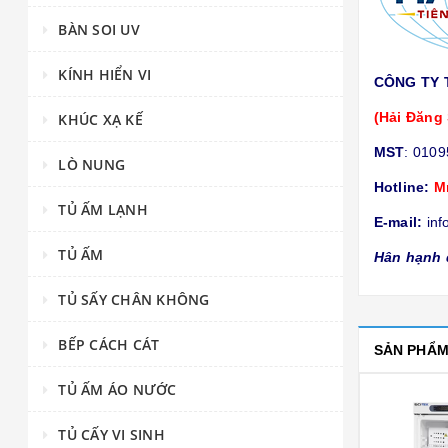
BÀN SOI UV
KÍNH HIỂN VI
CÔNG TY 
(Hải Đăng 
KHÚC XẠ KẾ
MST
: 010
LÒ NUNG
Hotline:
M
TỦ ẤM LẠNH
E-mail:
inf
TỦ ẤM
Hân hạnh 
TỦ SẤY CHÂN KHÔNG
BẾP CÁCH CÁT
SẢN PHẨ
TỦ ẤM ÁO NƯỚC
TỦ CẤY VI SINH