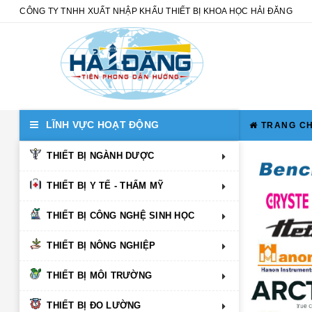
CÔNG TY TNHH XUẤT NHẬP KHẨU THIẾT BỊ KHOA HỌC HẢI ĐĂNG
LĨNH VỰC HOẠT ĐỘNG
TRANG C
THIẾT BỊ NGÀNH DƯỢC
THIẾT BỊ Y TẾ - THẨM MỸ
THIẾT BỊ CÔNG NGHỆ SINH HỌC
THIẾT BỊ NÔNG NGHIỆP
THIẾT BỊ MÔI TRƯỜNG
THIẾT BỊ ĐO LƯỜNG