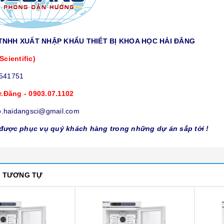
TNHH XUẤT NHẬP KHẨU THIẾT BỊ KHOA HỌC HẢI ĐĂNG
Scientific)
9541751
r.Đăng - 0903.07.1102
o.haidangsci@gmail.com
được phục vụ quý khách hàng trong những dự án sắp tới !
M TƯƠNG TỰ