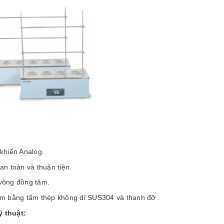
:
khiển Analog.
an toàn và thuận tiện.
vòng đồng tâm.
àm bằng tấm thép không dỉ SUS304 và thanh đỡ.
ỹ thuật: