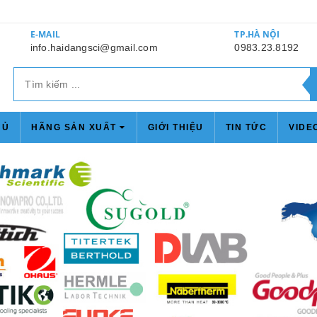
E-MAIL
TP.HÀ NỘI
info.haidangsci@gmail.com
0983.23.8192
HỦ
HÃNG SẢN XUẤT
GIỚI THIỆU
TIN TỨC
VIDE