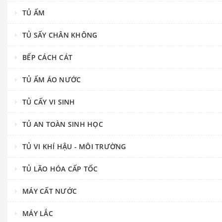
TỦ ẤM
TỦ SẤY CHÂN KHÔNG
BẾP CÁCH CÁT
TỦ ẤM ÁO NƯỚC
TỦ CẤY VI SINH
TỦ AN TOÀN SINH HỌC
TỦ VI KHÍ HẬU - MÔI TRƯỜNG
TỦ LÃO HÓA CẤP TỐC
MÁY CẤT NƯỚC
MÁY LẮC