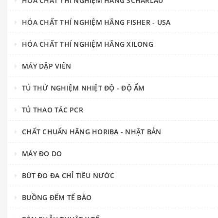
HÓA CHẤT THÍ NGHIỆM HÃNG SCHARLAU
HÓA CHẤT THÍ NGHIỆM HÃNG FISHER - USA
HÓA CHẤT THÍ NGHIỆM HÃNG XILONG
MÁY DẬP VIÊN
TỦ THỬ NGHIỆM NHIỆT ĐỘ - ĐỘ ẨM
TỦ THAO TÁC PCR
CHẤT CHUẨN HÃNG HORIBA - NHẬT BẢN
MÁY ĐO DO
BÚT ĐO ĐA CHỈ TIÊU NƯỚC
BUỒNG ĐẾM TẾ BÀO