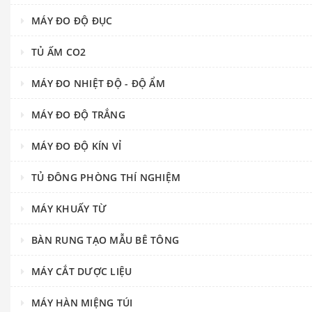
MÁY ĐO ĐỘ ĐỤC
TỦ ẤM CO2
MÁY ĐO NHIỆT ĐỘ - ĐỘ ẨM
MÁY ĐO ĐỘ TRẮNG
MÁY ĐO ĐỘ KÍN VỈ
TỦ ĐÔNG PHÒNG THÍ NGHIỆM
MÁY KHUẤY TỪ
BÀN RUNG TẠO MẪU BÊ TÔNG
MÁY CẮT DƯỢC LIỆU
MÁY HÀN MIỆNG TÚI