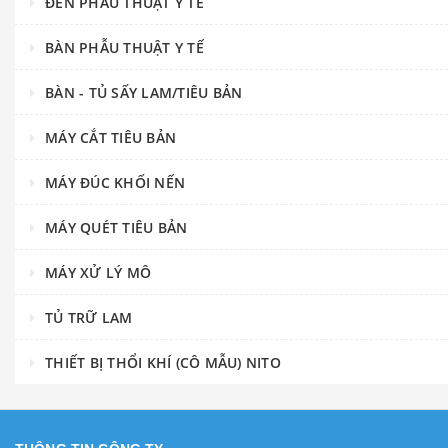
ĐÈN PHẪU THUẬT Y TẾ
BÀN PHẪU THUẬT Y TẾ
BÀN - TỦ SẤY LAM/TIÊU BẢN
MÁY CẮT TIÊU BẢN
MÁY ĐÚC KHỐI NẾN
MÁY QUÉT TIÊU BẢN
MÁY XỬ LÝ MÔ
TỦ TRỮ LAM
THIẾT BỊ THỔI KHÍ (CÔ MẪU) NITO