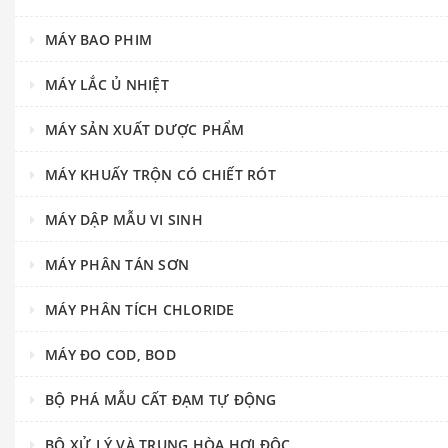
MÁY BAO PHIM
MÁY LẮC Ủ NHIỆT
MÁY SẢN XUẤT DƯỢC PHẨM
MÁY KHUẤY TRỘN CÓ CHIẾT RÓT
MÁY DẬP MẪU VI SINH
MÁY PHÂN TÁN SƠN
MÁY PHÂN TÍCH CHLORIDE
MÁY ĐO COD, BOD
BỘ PHÁ MẪU CẤT ĐẠM TỰ ĐỘNG
BỘ XỬ LÝ VÀ TRUNG HÒA HƠI ĐỘC