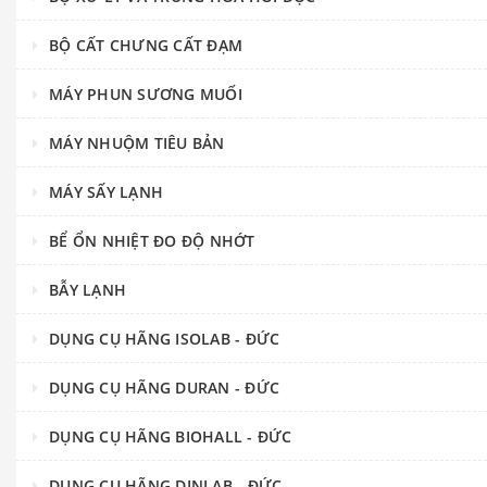
BỘ CẤT CHƯNG CẤT ĐẠM
MÁY PHUN SƯƠNG MUỐI
MÁY NHUỘM TIÊU BẢN
MÁY SẤY LẠNH
BỂ ỔN NHIỆT ĐO ĐỘ NHỚT
BẪY LẠNH
DỤNG CỤ HÃNG ISOLAB - ĐỨC
DỤNG CỤ HÃNG DURAN - ĐỨC
DỤNG CỤ HÃNG BIOHALL - ĐỨC
DỤNG CỤ HÃNG DINLAB - ĐỨC