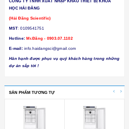
CÔNG TY TNHH XUẤT NHẬP KHẨU THIẾT BỊ KHOA
HỌC HẢI ĐĂNG
(Hải Đăng Scientific)
MST
: 0109541751
Hotline:
Mr.Đăng - 0903.07.1102
E-mail:
info.haidangsci@gmail.com
Hân hạnh được phục vụ quý khách hàng trong những
dự án sắp tới !
SẢN PHẨM TƯƠNG TỰ