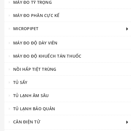
MÁY ĐO TỶ TRỌNG
MÁY ĐO PHÂN CỰC KẾ
MICROPIPET
MÁY ĐO ĐỘ DÀY VIÊN
MÁY ĐO ĐỘ KHUẾCH TÁN THUỐC
NỒI HẤP TIỆT TRÙNG
TỦ SẤY
TỦ LẠNH ÂM SÂU
TỦ LẠNH BẢO QUẢN
CÂN ĐIỆN TỬ