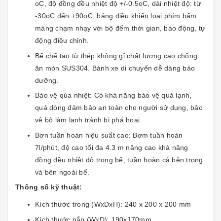
oC, độ đồng đều nhiệt độ +/-0.5oC, dải nhiệt độ: từ
-30oC đến +90oC, bảng điều khiển loại phím bấm
màng chạm nhạy với bộ đếm thời gian, báo động, tự
động điều chỉnh.
Bể chế tạo từ thép không gỉ chất lượng cao chống
ăn mòn SUS304. Bánh xe di chuyển dễ dàng bảo
dưỡng.
Bảo vệ qúa nhiệt: Có khả năng bảo vệ quá lạnh,
quá dòng đảm bảo an toàn cho người sử dụng, bảo
vệ bộ làm lạnh tránh bị phá hoại.
Bơn tuần hoàn hiệu suất cao: Bơm tuần hoàn
7l/phút, độ cao tối đa 4.3 m nâng cao khả năng
đồng đều nhiệt độ trong bể, tuần hoàn cả bên trong
và bên ngoài bể.
Thông số kỹ thuật:
Kích thước trong (WxDxH): 240 x 200 x 200 mm
Kích thước nắp (WxD): 190x170mm.